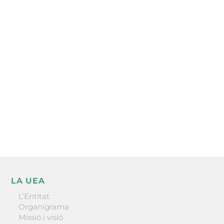
Subscriu-te a la UEA Magazine, publicació
electrònica periòdica amb informació sobre
l’actualitat empresarial de la comarca.
He llegit i accepto la poítica de privacitat
ENVIAR
LA UEA
L’Entitat
Organigrama
Missió i visió