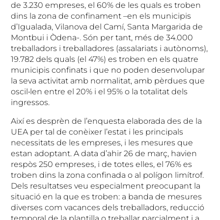
de 3.230 empreses, el 60% de les quals es troben
dins la zona de confinament –en els municipis
d’Igualada, Vilanova del Camí, Santa Margarida de
Montbui i Òdena-. Són per tant, més de 34.000
treballadors i treballadores (assalariats i autònoms),
19.782 dels quals (el 47%) es troben en els quatre
municipis confinats i que no poden desenvolupar
la seva activitat amb normalitat, amb pèrdues que
oscil•len entre el 20% i el 95% o la totalitat dels
ingressos.
Així es desprèn de l’enquesta elaborada des de la
UEA per tal de conèixer l’estat i les principals
necessitats de les empreses, i les mesures que
estan adoptant. A data d’ahir 26 de març, havien
respòs 250 empreses, i de totes elles, el 76% es
troben dins la zona confinada o al polígon limítrof.
Dels resultatses veu especialment preocupant la
situació en la que es troben: a banda de mesures
diverses com vacances dels treballadors, reducció
temporal de la plantilla o treballar parcialment i a