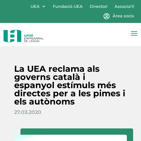
UEA
Fundació UEA
Directori
Associa’t!
Àrea socis
La UEA reclama als
governs català i
espanyol estímuls més
directes per a les pimes i
els autònoms
27.03.2020