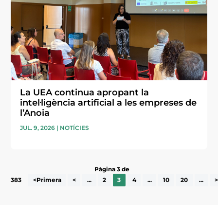
La UEA continua apropant la
intel·ligència artificial a les empreses de
l’Anoia
JUL. 9, 2026
|
NOTÍCIES
Pàgina 3 de
383
<Primera
<
...
2
3
4
...
10
20
...