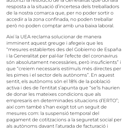
autoritzi la resolució de la Generalitat que donarà
resposta a la situació d’incertesa dels treballadors
de la nostra comarca que, per no poder sortir o
accedir a la zona confinada, no poden treballar
però no poden comptar amb una baixa laboral.
Així la UEA reclama solucionar de manera
imminent aquest greuge i afegeix que les
“mesures establertes des del Gobierno de España
i la Generalitat per pal•liar l’efecte del coronavirus
són absolutament necessàries, però insuficients” i
que “creiem necessaris estímuls més directes per
les pimes i el sector dels autònoms”. En aquest
sentit, els autònoms són el 18% de la població
activa i des de l’entitat s’apunta que “se’ls haurien
de donar les mateixes condicions que als
empresaris en determinades situacions d’ERTO”;
així com també s’han exigit tot un seguit de
mesures com: la suspensió temporal del
pagament de cotitzacions a la seguretat social per
als autònoms davant l’aturada de facturació i