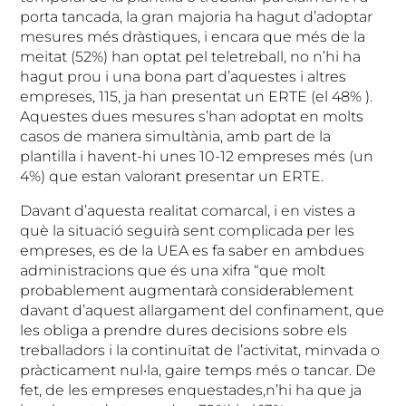
porta tancada, la gran majoria ha hagut d’adoptar
mesures més dràstiques, i encara que més de la
meitat (52%) han optat pel teletreball, no n’hi ha
hagut prou i una bona part d’aquestes i altres
empreses, 115, ja han presentat un ERTE (el 48% ).
Aquestes dues mesures s’han adoptat en molts
casos de manera simultània, amb part de la
plantilla i havent-hi unes 10-12 empreses més (un
4%) que estan valorant presentar un ERTE.
Davant d’aquesta realitat comarcal, i en vistes a
què la situació seguirà sent complicada per les
empreses, es de la UEA es fa saber en ambdues
administracions que és una xifra “que molt
probablement augmentarà considerablement
davant d’aquest allargament del confinament, que
les obliga a prendre dures decisions sobre els
treballadors i la continuïtat de l’activitat, minvada o
pràcticament nul•la, gaire temps més o tancar. De
fet, de les empreses enquestades,n’hi ha que ja