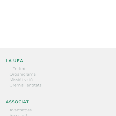
He llegit i accepto la poítica de privacitat
ENVIAR
LA UEA
L’Entitat
Organigrama
Missió i visió
Gremis i entitats
ASSOCIAT
Avantatges
Associa’t!