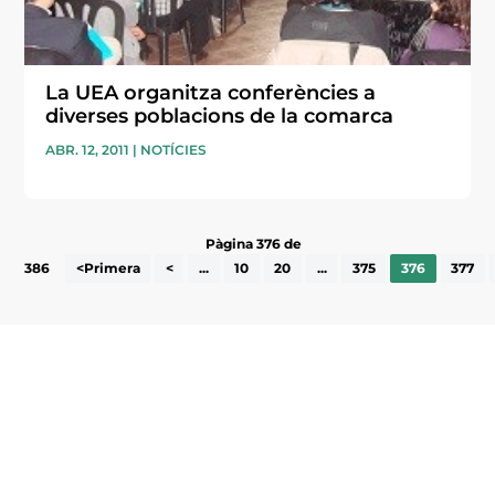
La UEA organitza conferències a
diverses poblacions de la comarca
ABR. 12, 2011
|
NOTÍCIES
Pàgina 376 de
386
<Primera
<
...
10
20
...
375
376
377
Subscriu-te a la UEA Magazine, publicació
electrònica periòdica amb informació sobre
l’actualitat empresarial de la comarca.