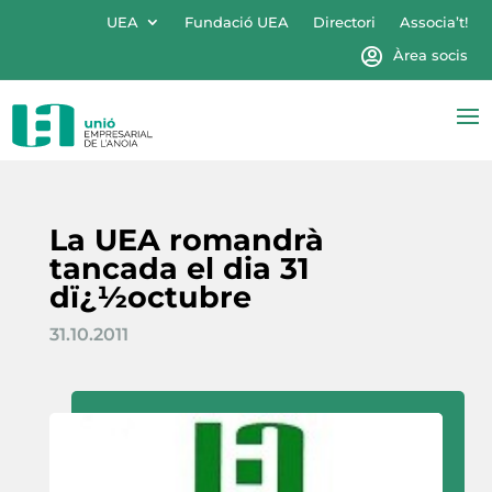
UEA
Fundació UEA
Directori
Associa’t!
Àrea socis
La UEA romandrà
tancada el dia 31
dï¿½octubre
31.10.2011