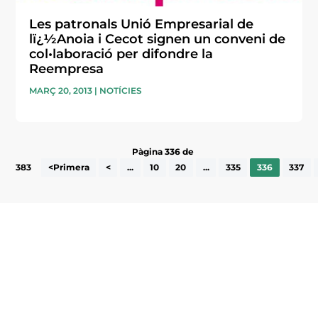
Les patronals Unió Empresarial de
lï¿½Anoia i Cecot signen un conveni de
col•laboració per difondre la
Reempresa
MARÇ 20, 2013
|
NOTÍCIES
Pàgina 336 de
383
<Primera
<
...
10
20
...
335
336
337
Subscriu-te a la UEA Magazine, publicació
electrònica periòdica amb informació sobre
l’actualitat empresarial de la comarca.