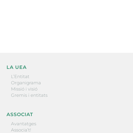
He llegit i accepto la poítica de privacitat
ENVIAR
LA UEA
L’Entitat
Organigrama
Missió i visió
Gremis i entitats
ASSOCIAT
Avantatges
Associa’t!