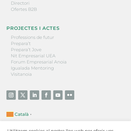
Directori
Ofertes B2B
PROJECTES I ACTES
Professions de futur
Prepara’t
Prepara’t Jove
Nit Empresarial UEA
Forum Empresarial Anoia
Igualada Mentoring
Visitanoia
Català
▼
Unió Empresarial de l’Anoia (UEA)