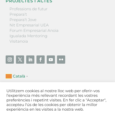
PROJECTES I ACTES
Professions de futur
Prepara’t
Prepara’t Jove
Nit Empresarial UEA
Forum Empresarial Anoia
Igualada Mentoring
Visitanoia
Català
▼
Unió Empresarial de l’Anoia (UEA)
Utilitzem cookies al nostre lloc web per oferir-vos
Ctra. de Manresa, 131, 08700 – Igualada
(Barcelona)
l’experiència més rellevant recordant les vostres
Tel 93 805 22 92
preferències i repetint visites. En fer clic a "Acceptar",
accepteu l'ús de les cookies per obtenir la millor
experiència en les visites a la nostra web.
Contactar
·
Avís legal
·
Política de privacitat
·
Política