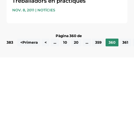
Treballadors en pràctiques
NOV. 8, 2011
|
NOTÍCIES
Pàgina 360 de
383
<Primera
<
...
10
20
...
359
360
361
Subscriu-te a la UEA Magazine, publicació
electrònica periòdica amb informació sobre
l’actualitat empresarial de la comarca.
He llegit i accepto la poítica de privacitat