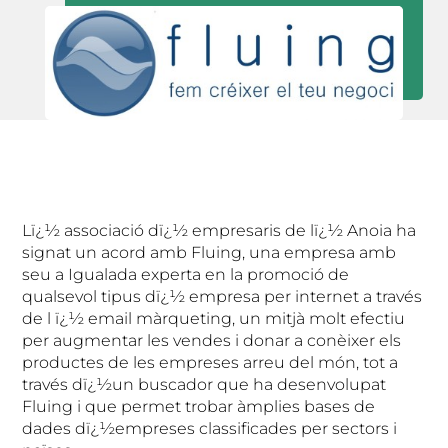
Lï¿½ associació dï¿½ empresaris de lï¿½ Anoia ha
signat un acord amb Fluing, una empresa amb
seu a Igualada experta en la promoció de
qualsevol tipus dï¿½ empresa per internet a través
de l
ï¿½ email màrqueting, un mitjà molt efectiu
per augmentar les vendes i donar a conèixer els
productes de les empreses arreu del món, tot a
través dï¿½un buscador que ha desenvolupat
Fluing i que permet trobar àmplies bases de
dades dï¿½empreses classificades per sectors i