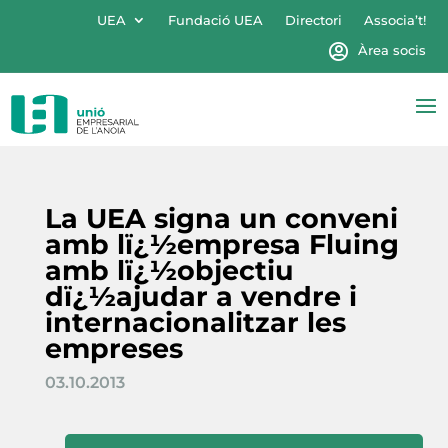
UEA
Fundació UEA
Directori
Associa’t!
Àrea socis
La UEA signa un conveni
amb lï¿½empresa Fluing
amb lï¿½objectiu
dï¿½ajudar a vendre i
internacionalitzar les
empreses
03.10.2013