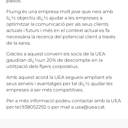
països.
Fluing és una empresa molt jove que neix amb
lï¿½ objectiu dï¿½ ajudar a les empreses a
optimitzar la comunicació per als seus clients
actuals i futurs i més en el context actual es fa
necessària la recerca del potencial client a través
de la xarxa.
Gràcies a aquest conveni els socis de la UEA
gaudiran dï¿½un 20% de descompte en la
utilització dels flyers corporatius.
Amb aquest acord la UEA segueix ampliant els
seus serveis i avantatges per tal dï¿½ ajudar les
empreses a ser més competitives.
Per a més informació podeu contactar amb la UEA
per tel.938052292 o per mail a uea@uea.cat.