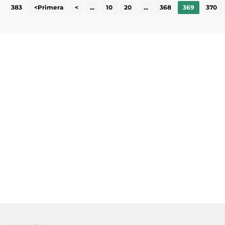
383
<Primera
<
...
10
20
...
368
369
370
Subscriu-te a la UEA Magazine, publicació
electrònica periòdica amb informació sobre
l’actualitat empresarial de la comarca.
He llegit i accepto la poítica de privacitat
ENVIAR