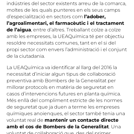
indústries del sector existents arreu de la comarca,
moltes de les quals punteres en els seus camps
d’especialització en sectors com
l’adober,
l’agroalimentari, el farmac
èutic i el tractament
de l’aigua
, entre d’altres. Treballant colze a colze
amb les empreses, la UEAQuímica té per objectiu
resoldre necessitats comunes, tant en el si del
propi sector com envers l’administració i el conjunt
de la ciutadania.
La UEAQuímica va identificar al llarg del 2016 la
necessitat d’iniciar algun tipus de col·laboració
preventiva amb Bombers de la Generalitat per
millorar protocols en matèria de seguretat en
casos d’intervencions futures en planta química.
Més enllà del compliment estricte de les normes
de seguretat que ja duen a terme les empreses
químiques anoienques, el sector també tenia una
voluntat real de
mantenir un contacte directe
amb el cos de Bombers de la Generalitat
. Una
voluntat de col·laboració que, des del primer