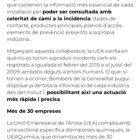
que contenen la informació més essencial de cada
instal·lació per
poder ser consultada amb
celeritat de cam
í a la incid
ència
: dades de
contacte, productes principals, plànols d’accés,
elements de prevenció presents a la pròpia
indústria…
Mitjançant aquesta col·laboració, la UEA confia en
què no es tornin a produir incidents com els
registrats a Igualada el febrer del 2015 o el juliol del
2009, ambdós deguts a errors humans. O que, si
tornen a ocórrer, Bombers de la Generalitat pugui
disposar ja de tota la informació de cada indústria
des del minut 1,
possibilitant aix
í una actuaci
ó
m
és r
àpida i precisa
.
M
és de 30 empreses
La Unió Empresarial de l’Anoia (UEA) compta amb
una sectorial específica d’empreses químiques, la
UEAQuímica, que dinamitza les més de 30