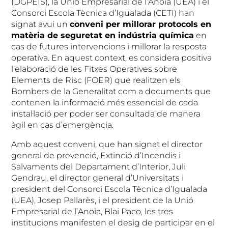
(DGPEIS), la Unió Empresarial de l’Anoia (UEA) i el
Consorci Escola Tècnica d’Igualada (CETI) han
signat avui un
conveni per millorar protocols en
mat
èria de seguretat en ind
ústria qu
ímica
en
cas de futures intervencions i millorar la resposta
operativa. En aquest context, es considera positiva
l’elaboració de les Fitxes Operatives sobre
Elements de Risc (FOER) que realitzen els
Bombers de la Generalitat com a documents que
contenen la informació més essencial de cada
instal·lació per poder ser consultada de manera
àgil en cas d’emergència.
Amb aquest conveni, que han signat el director
general de prevenció, Extinció d’Incendis i
Salvaments del Departament d’Interior, Juli
Gendrau, el director general d’Universitats i
president del Consorci Escola Tècnica d’Igualada
(UEA), Josep Pallarès, i el president de la Unió
Empresarial de l’Anoia, Blai Paco, les tres
institucions manifesten el desig de participar en el