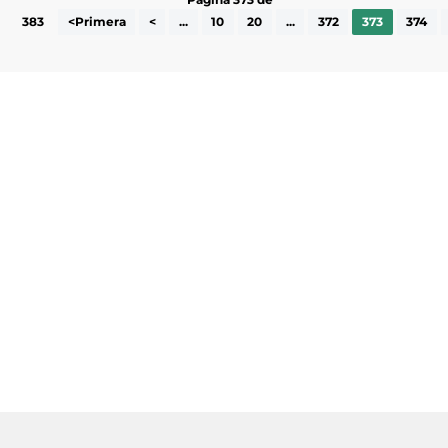
383
<Primera
<
...
10
20
...
372
373
374
Subscriu-te a la UEA Magazine, publicació
electrònica periòdica amb informació sobre
l’actualitat empresarial de la comarca.
He llegit i accepto la poítica de privacitat
ENVIAR