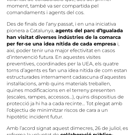
moment, també va ser compartida pel
comandaments i agents del cos.
Des de finals de l’any passat, i en una iniciativa
pionera a Catalunya,
agents del parc d’Igualada
han visitat diverses ind
ústries de la comarca
per fer-se una idea n
ítida de cada empresa
i,
així, poder tenir una major efectivitat en casos
d’intervenció futura. En aquestes visites
preventives, coordinades per la UEA, els quatre
torns d’agents es fan una idea nítida de com estan
estructurades internament cadascuna d’aquestes
instal·lacions, amb quins materials treballen,
quines modificacions en el terreny presenten
(escales, rampes, accessos…), quins dispositius de
protecció ja hi ha a cada recinte… Tot plegat amb
l’objectiu de minimitzar riscos de cara a un
hipotètic incident futur.
Amb l’acord signat aquest dimecres, 26 de juliol, es
referma la voluntat de
col
·laboraci
ó p
úblico-