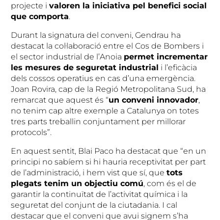
projecte i
valoren la iniciativa pel benefici social
que comporta
.
Durant la signatura del conveni, Gendrau ha
destacat la col·laboració entre el Cos de Bombers i
el sector industrial de l’Anoia
permet incrementar
les mesures de seguretat industrial
i l’eficàcia
dels cossos operatius en cas d’una emergència.
Joan Rovira, cap de la Regió Metropolitana Sud, ha
remarcat que aquest és “
un conveni innovador
,
no tenim cap altre exemple a Catalunya on totes
tres parts treballin conjuntament per millorar
protocols”.
En aquest sentit, Blai Paco ha destacat que “en un
principi no sabíem si hi hauria receptivitat per part
de l’administració, i hem vist que sí, que
tots
plegats tenim un objectiu com
ú
, com és el de
garantir la continuïtat de l’activitat química i la
seguretat del conjunt de la ciutadania. I cal
destacar que el conveni que avui signem s’ha