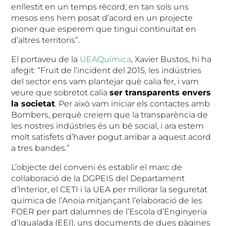
enllestit en un temps rècord; en tan sols uns
mesos ens hem posat d’acord en un projecte
pioner que esperem que tingui continuïtat en
d’altres territoris”.
El portaveu de la
UEAQuímica
, Xavier Bustos, hi ha
afegit: “Fruit de l’incident del 2015, les indústries
del sector ens vam plantejar què calia fer, i vam
veure que sobretot calia
ser transparents envers
la societat
. Per això vam iniciar els contactes amb
Bombers, perquè creiem que la transparència de
les nostres indústries és un bé social, i ara estem
molt satisfets d’haver pogut arribar a aquest acord
a tres bandes.”
L’objecte del conveni és establir el marc de
col·laboració de la DGPEIS del Departament
d’Interior, el CETI i la UEA per millorar la seguretat
química de l’Anoia mitjançant l’elaboració de les
FOER per part dalumnes de l’Escola d’Enginyeria
d’Igualada (EEI), uns documents de dues pàgines