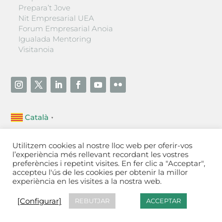
Prepara’t Jove
Nit Empresarial UEA
Forum Empresarial Anoia
Igualada Mentoring
Visitanoia
Català
▼
Unió Empresarial de l’Anoia (UEA)
Utilitzem cookies al nostre lloc web per oferir-vos
Ctra. de Manresa, 131, 08700 – Igualada
(Barcelona)
l’experiència més rellevant recordant les vostres
Tel 93 805 22 92
preferències i repetint visites. En fer clic a "Acceptar",
accepteu l'ús de les cookies per obtenir la millor
experiència en les visites a la nostra web.
Contactar
·
Avís legal
·
Política de privacitat
·
Política
de cookies
[Configurar]
[Configurar]
REBUTJAR
ACCEPTAR
Fet a Igualada per Aladetres