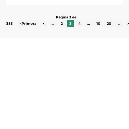
Pàgina 3 de
383
<Primera
<
...
2
3
4
...
10
20
...
Subscriu-te a la UEA Magazine, publicació
electrònica periòdica amb informació sobre
l’actualitat empresarial de la comarca.
He llegit i accepto la poítica de privacitat
ENVIAR