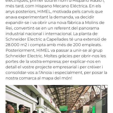
elèctriques, primer sota el nom d’Hispano Ràdio i,
més tard, com Hispano Mecano Eléctrica. En els
anys posteriors, HIMEL, motivada pels canvis que
anava experimentant la demanda, va decidir
expandir-se i va obrir una nova fàbrica a Molins de
Rei, convertint-se en un referent del panorama
industrial nacional i internacional. La planta de
Schneider Electric a Capellades té una extensió de
28.000 m2 i compta amb més de 200 empleats.
Posteriorment, HIMEL va passar a unir-se al grup
Schneider Electric. Moltes gràcies per obrir-nos les
portes de la vostra empresa; per explicar-nos en
detall el vostre projecte empresarial i per créixer i
consolidar-vos a l’Anoia i especialment, per posar la
nostra comarca al mapa del món!