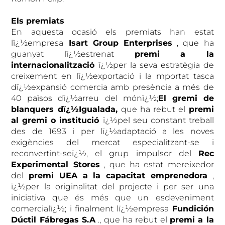
Els premiats
En aquesta ocasió els premiats han estat
lï¿½empresa
Isart Group Enterprises
, que ha
guanyat lï¿½estrenat
premi a la
internacionalització
ï¿½per la seva estratègia de
creixement en lï¿½exportació i la mportat tasca
dï¿½expansió comercia amb presència a més de
40 països dï¿½arreu del mónï¿½;
El gremi de
blanquers dï¿½Igualada,
que ha rebut el
premi
al gremi o institució
ï¿½pel seu constant treball
des de 1693 i per lï¿½adaptació a les noves
exigències del mercat especialitzant-se i
reconvertint-seï¿½, el grup impulsor del
Rec
Experimental Stores
, que ha estat mereixedor
del
premi UEA a la capacitat emprenedora
,
ï¿½per la originalitat del projecte i per ser una
iniciativa que és més que un esdeveniment
comercialï¿½; i finalment lï¿½empresa
Fundición
Dúctil Fábregas S.A
., que ha rebut el
premi a la