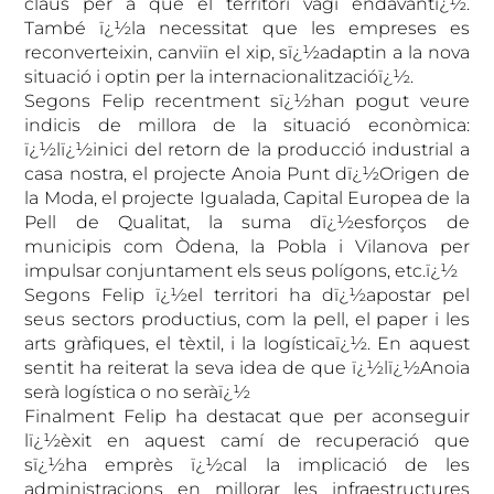
claus per a que el territori vagi endavantï¿½.
També ï¿½la necessitat que les empreses es
reconverteixin, canviïn el xip, sï¿½adaptin a la nova
situació i optin per la internacionalitzacióï¿½.
Segons Felip recentment sï¿½han pogut veure
indicis de millora de la situació econòmica:
ï¿½lï¿½inici del retorn de la producció industrial a
casa nostra, el projecte Anoia Punt dï¿½Origen de
la Moda, el projecte Igualada, Capital Europea de la
Pell de Qualitat, la suma dï¿½esforços de
municipis com Òdena, la Pobla i Vilanova per
impulsar conjuntament els seus polígons, etc.ï¿½
Segons Felip ï¿½el territori ha dï¿½apostar pel
seus sectors productius, com la pell, el paper i les
arts gràfiques, el tèxtil, i la logísticaï¿½. En aquest
sentit ha reiterat la seva idea de que ï¿½lï¿½Anoia
serà logística o no seràï¿½
Finalment Felip ha destacat que per aconseguir
lï¿½èxit en aquest camí de recuperació que
sï¿½ha emprès ï¿½cal la implicació de les
administracions en millorar les infraestructures