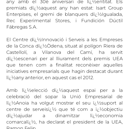
any amb el 30è aniversari de lï¿½entitat. Els
premiats dï¿½aquest any han estat: Isart Group
Enterpises, el gremi de blanquers dï¿½Igualada,
Rec Experimental Stores, i Fundición Dúctil
Fábregas S.A.
El Centre dï¿½Innovació i Serveis a les Empreses
de la Conca dï¿½Òdena, situat al polígon Riera de
Castellolí, a Vilanova del Camí, ha servit
dï¿½escenari per al lliurament dels premis UEA
que tenen com a finalitat reconèixer aquelles
iniciatives empresarials que hagin destacat durant
lï¿½any anterior, en aquest cas el 2012.
Amb lï¿½elecció dï¿½aquest espai per a la
celebració del sopar la Unió Empresarial de
lï¿½Anoia ha volgut mostrar el seu ï¿½suport al
centre de serveisï¿½ que té com a ï¿½objectiu
dï¿½ajudar a dinamitzar lï¿½economia
comarcalï¿½, ha declarat el president de la UEA,
Ramon Felip.