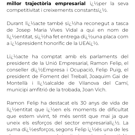
millor trajectòria empresarial
ï¿½per la seva
competitivitat i creixements constantsï¿½.
Durant lï¿½acte també sï¿½ha reconegut a tasca
de Josep Maria Vives Vidal a qui en nom de
lï¿½entitat, sï¿½ha fet entrega dï¿½una placa com
a ï¿½president honorífic de la UEAï¿½.
Lï¿½acte ha comptat amb els parlaments del
president de la Unió Empresarial, Ramon Felip, el
conseller dï¿½Empresa i Ocupació, Felip Puig, el
president de Foment del Treball, Joaquim Gai de
Montellà i lï¿½alcalde de Vilanova del Camí,
municipi amfitrió de la trobada, Joan Vich.
Ramon Felip ha destacat els 30 anys de vida de
lï¿½entitat que ï¿½en els moments de dificultat
que estem vivint, té més sentit que mai ja que
uneix els esforços del sector empresarialï¿½. La
suma dï¿½esforços, segons Felip ï¿½és una de les