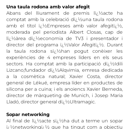
Una taula rodona amb valor afegit
Abans del lliurament de premis lï¿½acte ha
comptat amb la celebració dï¿½una taula rodona
amb el títol ï¿½Empreses amb valor afegitï¿½,
moderada pel periodista Albert Closas, cap de
lï¿½àrea dï¿½economia de TV3 i presentador i
director del programa ï¿½Valor Afegitï¿½. Durant
la taula rodona sï¿½han pogut conèixer les
experiències de 4 empreses líders en els seus
sectors. Ha comptat amb la participació dï¿½Idili
Lizcano,fundador dï¿½Alqvimia, emresa dedicada
a la cosmètica natural; Xavier Costa, director
general de Lékué, empresa líder en productes de
silicona per a cuina; i els anoiencs Xavier Berneda,
director de màrqueting de Munich, i Josep Maria
Lladó, director general dï¿½Ultramagic.
Sopar networking
Al final de lï¿½acte sï¿½ha dut a terme un sopar
ï¿½networkingï¿½ que ha tingut com a objectiu