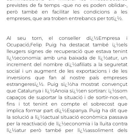
previstes de fa temps -que no es poden oblidar-,
però també en facilitar les condicions a les
empreses, que ara troben entrebancs per totï¿½.
Al seu torn, el conseller dï¿½Empresa i
Ocupació,Felip Puig ha destacat també ï¿½els
lleugers signes de recuperació que estava tenint
lï¿½economia: amb una baixada de lï¿½atur, un
increment del nombre dï¿½afiliats a la seguretat
social i un augment de les exportacions i de les
inversions que fan al nostre país empreses
estrangeresï¿½. Puig sï¿½ha mostrat convençut
que Catalunya i lï¿½Anoia sï¿½en sortiran: ï¿½som
capaços de suportar la situació i de sortir-nos-en,
fins i tot tenint en compte el sobrecost que
implica formar part dï¿½Espanya. Puig ha dit que
la solució a lï¿½actual situació econòmica passava
per la reactivació de lï¿½economia i la lluita contra
lï¿½atur però també per lï¿½assoliment dels