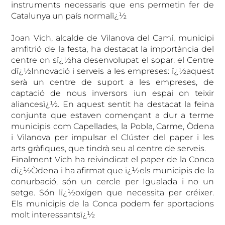
instruments necessaris que ens permetin fer de
Catalunya un país normalï¿½
Joan Vich, alcalde de Vilanova del Camí, municipi
amfitrió de la festa, ha destacat la importància del
centre on sï¿½ha desenvolupat el sopar: el Centre
dï¿½Innovació i serveis a les empreses: ï¿½aquest
serà un centre de suport a les empreses, de
captació de nous inversors iun espai on teixir
aliancesï¿½. En aquest sentit ha destacat la feina
conjunta que estaven començant a dur a terme
municipis com Capellades, la Pobla, Carme, Òdena
i Vilanova per impulsar el Clúster del paper i les
arts gràfiques, que tindrà seu al centre de serveis.
Finalment Vich ha reivindicat el paper de la Conca
dï¿½Òdena i ha afirmat que ï¿½els municipis de la
conurbació, són un cercle per Igualada i no un
setge. Són lï¿½oxígen que necessita per créixer.
Els municipis de la Conca podem fer aportacions
molt interessantsï¿½