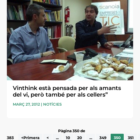
Vinthink està pensada per als amants
del vi, però també per als cellers”
MARÇ 27, 2012
|
NOTÍCIES
Pàgina 350 de
383
<Primera
<
...
10
20
...
349
350
351