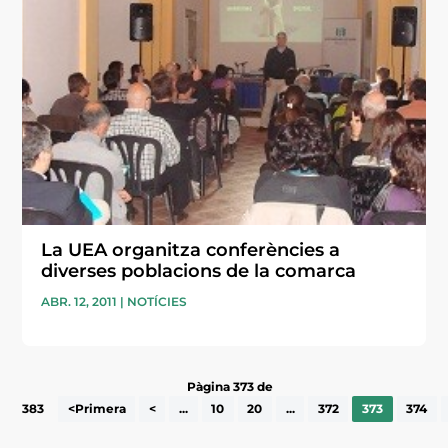
La UEA organitza conferències a
diverses poblacions de la comarca
ABR. 12, 2011
|
NOTÍCIES
Pàgina 373 de
383
<Primera
<
...
10
20
...
372
373
374