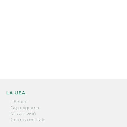
Subscriu-te a la UEA Magazine, publicació
electrònica periòdica amb informació sobre
l’actualitat empresarial de la comarca.
He llegit i accepto la poítica de privacitat
ENVIAR
LA UEA
L’Entitat
Organigrama
Missió i visió
Gremis i entitats