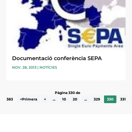
Documentació conferència SEPA
NOV. 28, 2013
|
NOTÍCIES
Pàgina 330 de
383
<Primera
<
...
10
20
...
329
330
331