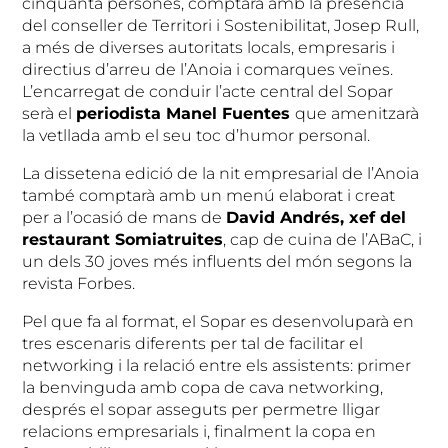
cinquanta persones, comptarà amb la presència
del conseller de Territori i Sostenibilitat, Josep Rull,
a més de diverses autoritats locals, empresaris i
directius d’arreu de l’Anoia i comarques veïnes.
L’encarregat de conduir l’acte central del Sopar
serà el
periodista Manel Fuentes
que amenitzarà
la vetllada amb el seu toc d’humor personal.
La dissetena edició de la nit empresarial de l’Anoia
també comptarà amb un menú elaborat i creat
per a l’ocasió de mans de
David Andrés, xef del
restaurant Somiatruites
, cap de cuina de l’ABaC, i
un dels 30 joves més influents del món segons la
revista Forbes.
Pel que fa al format, el Sopar es desenvoluparà en
tres escenaris diferents per tal de facilitar el
networking i la relació entre els assistents: primer
la benvinguda amb copa de cava networking,
després el sopar asseguts per permetre lligar
relacions empresarials i, finalment la copa en