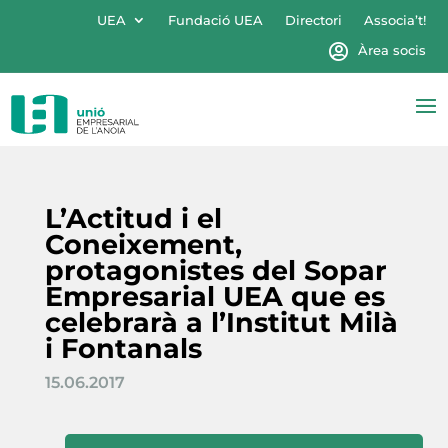
UEA
Fundació UEA
Directori
Associa’t!
Àrea socis
L’Actitud i el
Coneixement,
protagonistes del Sopar
Empresarial UEA que es
celebrarà a l’Institut Milà
i Fontanals
15.06.2017