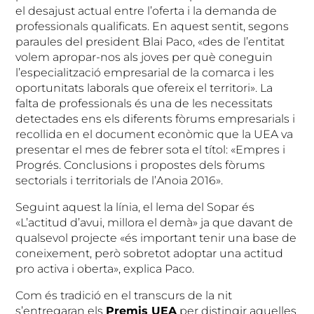
el desajust actual entre l’oferta i la demanda de
professionals qualificats. En aquest sentit, segons
paraules del president Blai Paco, «des de l’entitat
volem apropar-nos als joves per què coneguin
l’especialització empresarial de la comarca i les
oportunitats laborals que ofereix el territori». La
falta de professionals és una de les necessitats
detectades ens els diferents fòrums empresarials i
recollida en el document econòmic que la UEA va
presentar el mes de febrer sota el títol: «Empres i
Progrés. Conclusions i propostes dels fòrums
sectorials i territorials de l’Anoia 2016».
Seguint aquest la línia, el lema del Sopar és
«L’actitud d’avui, millora el demà» ja que davant de
qualsevol projecte «és important tenir una base de
coneixement, però sobretot adoptar una actitud
pro activa i oberta», explica Paco.
Com és tradició en el transcurs de la nit
s’entregaran els
Premis UEA
per distingir aquelles