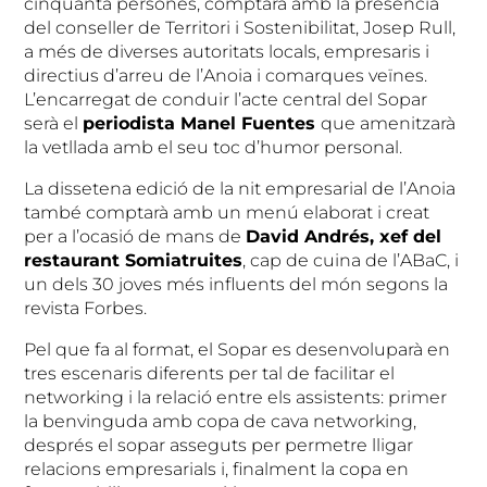
cinquanta persones, comptarà amb la presència
del conseller de Territori i Sostenibilitat, Josep Rull,
a més de diverses autoritats locals, empresaris i
directius d’arreu de l’Anoia i comarques veïnes.
L’encarregat de conduir l’acte central del Sopar
serà el
periodista Manel Fuentes
que amenitzarà
la vetllada amb el seu toc d’humor personal.
La dissetena edició de la nit empresarial de l’Anoia
també comptarà amb un menú elaborat i creat
per a l’ocasió de mans de
David Andrés, xef del
restaurant Somiatruites
, cap de cuina de l’ABaC, i
un dels 30 joves més influents del món segons la
revista Forbes.
Pel que fa al format, el Sopar es desenvoluparà en
tres escenaris diferents per tal de facilitar el
networking i la relació entre els assistents: primer
la benvinguda amb copa de cava networking,
després el sopar asseguts per permetre lligar
relacions empresarials i, finalment la copa en