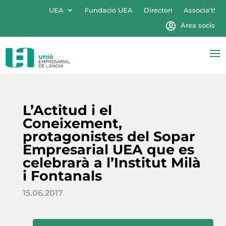
UEA
Fundació UEA
Directori
Associa’t!
Àrea socis
L’Actitud i el
Coneixement,
protagonistes del Sopar
Empresarial UEA que es
celebrarà a l’Institut Milà
i Fontanals
15.06.2017