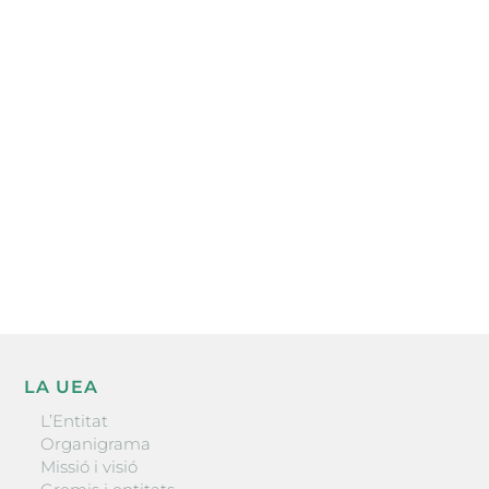
Subscriu-te a la UEA Magazine, publicació
electrònica periòdica amb informació sobre
l’actualitat empresarial de la comarca.
He llegit i accepto la poítica de privacitat
ENVIAR
LA UEA
L’Entitat
Organigrama
Missió i visió