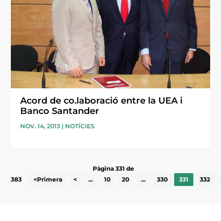
Acord de co.laboració entre la UEA i
Banco Santander
NOV. 14, 2013
|
NOTÍCIES
Pàgina 331 de
383
<Primera
<
...
10
20
...
330
331
332