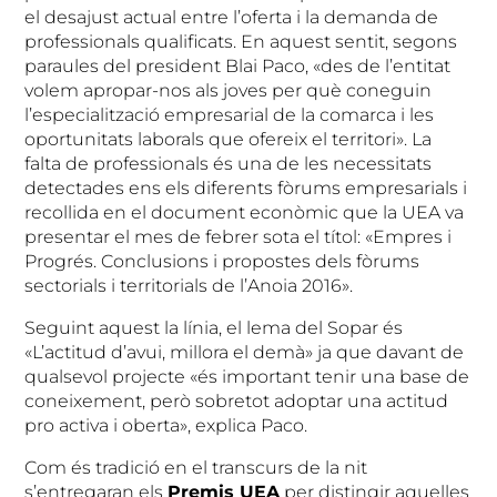
el desajust actual entre l’oferta i la demanda de
professionals qualificats. En aquest sentit, segons
paraules del president Blai Paco, «des de l’entitat
volem apropar-nos als joves per què coneguin
l’especialització empresarial de la comarca i les
oportunitats laborals que ofereix el territori». La
falta de professionals és una de les necessitats
detectades ens els diferents fòrums empresarials i
recollida en el document econòmic que la UEA va
presentar el mes de febrer sota el títol: «Empres i
Progrés. Conclusions i propostes dels fòrums
sectorials i territorials de l’Anoia 2016».
Seguint aquest la línia, el lema del Sopar és
«L’actitud d’avui, millora el demà» ja que davant de
qualsevol projecte «és important tenir una base de
coneixement, però sobretot adoptar una actitud
pro activa i oberta», explica Paco.
Com és tradició en el transcurs de la nit
s’entregaran els
Premis UEA
per distingir aquelles