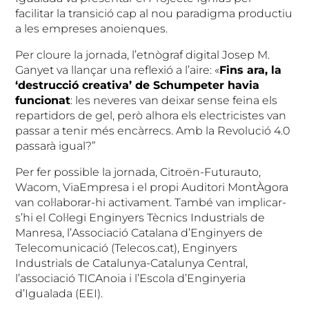
facilitar la transició cap al nou paradigma productiu
a les empreses anoienques.
Per cloure la jornada, l’etnògraf digital Josep M.
Ganyet va llançar una reflexió a l’aire: «
Fins ara, la
‘destrucció creativa’ de Schumpeter havia
funcionat
: les neveres van deixar sense feina els
repartidors de gel, però alhora els electricistes van
passar a tenir més encàrrecs. Amb la Revolució 4.0
passarà igual?”
Per fer possible la jornada, Citroën-Futurauto,
Wacom, ViaEmpresa i el propi Auditori MontÀgora
van col·laborar-hi activament. També van implicar-
s’hi el Col·legi Enginyers Tècnics Industrials de
Manresa, l’Associació Catalana d’Enginyers de
Telecomunicació (Telecos.cat), Enginyers
Industrials de Catalunya-Catalunya Central,
l’associació TICAnoia i l’Escola d’Enginyeria
d’Igualada (EEI).