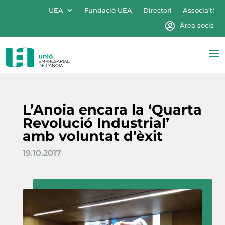
UEA
Fundació UEA
Directori
Associa’t!
Àrea socis
L’Anoia encara la ‘Quarta
Revolució Industrial’
amb voluntat d’èxit
19.10.2017