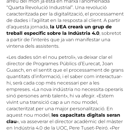
arreu del món ja està en marxa l’anomenada
“Quarta Revolució Industrial”. Una revolució
caracteritzada per la digitalització, el processament
de dades i l’agilitat en la resposta al client. A partir
d’aquesta jornada,
la UEA crearà un grup de
treball específic sobre la Indústria 4.0
, sobretot
a partir de l’interès que ja van manifestar una
vintena dels assistents.
«Les dades són el nou petroli», va deixar clar el
director de Programes Públics d’Eurecat, Joan
Guasch, en el sentit que el processament de grans
quantitats d’informació, i el saber com interactuar-
hi, serà cada cop més necessari per a les
empreses. «La nova indústria no necessita operaris
sinó persones amb talent», hi va afegir. «Estem
vivint una transició cap a un nou model,
caracteritzat per una major personalització. En
aquest nou model,
les capacitats digitals seran
clau
«, va asseverar el director acadèmic del màster
en Indústria 4.0 de la UOC, Pere Tuset-Peiró. «Per