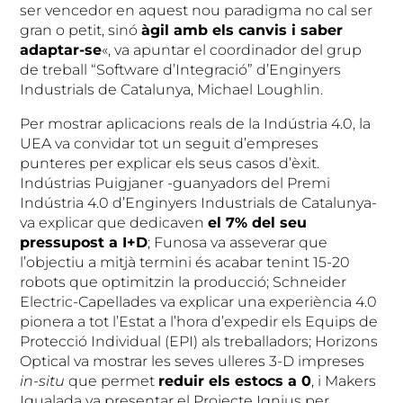
ser vencedor en aquest nou paradigma no cal ser
gran o petit, sinó
àgil amb els canvis i saber
adaptar-se
«, va apuntar el coordinador del grup
de treball “Software d’Integració” d’Enginyers
Industrials de Catalunya, Michael Loughlin.
Per mostrar aplicacions reals de la Indústria 4.0, la
UEA va convidar tot un seguit d’empreses
punteres per explicar els seus casos d’èxit.
Indústrias Puigjaner -guanyadors del Premi
Indústria 4.0 d’Enginyers Industrials de Catalunya-
va explicar que dedicaven
el 7% del seu
pressupost a I+D
; Funosa va asseverar que
l’objectiu a mitjà termini és acabar tenint 15-20
robots que optimitzin la producció; Schneider
Electric-Capellades va explicar una experiència 4.0
pionera a tot l’Estat a l’hora d’expedir els Equips de
Protecció Individual (EPI) als treballadors; Horizons
Optical va mostrar les seves ulleres 3-D impreses
in-situ
que permet
reduir els estocs a 0
, i Makers
Igualada va presentar el Projecte Ignius per