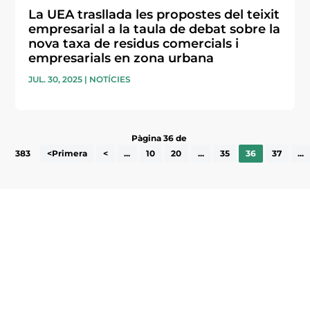
La UEA trasllada les propostes del teixit
empresarial a la taula de debat sobre la
nova taxa de residus comercials i
empresarials en zona urbana
JUL. 30, 2025
|
NOTÍCIES
Pàgina 36 de
383
<Primera
<
...
10
20
...
35
36
37
...
Subscriu-te a la UEA Magazine, publicació
electrònica periòdica amb informació sobre
l’actualitat empresarial de la comarca.