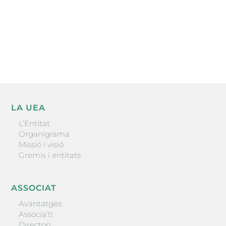
He llegit i accepto la poítica de privacitat
ENVIAR
LA UEA
L’Entitat
Organigrama
Missió i visió
Gremis i entitats
ASSOCIAT
Avantatges
Associa’t!
Directori