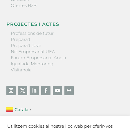
Ofertes B2B
PROJECTES I ACTES
Professions de futur
Prepara’t
Prepara’t Jove
Nit Empresarial UEA
Forum Empresarial Anoia
Igualada Mentoring
Visitanoia
Català
▼
Unió Empresarial de l’Anoia (UEA)
Utilitzem cookies al nostre lloc web per oferir-vos
Ctra. de Manresa, 131, 08700 – Igualada
(Barcelona)