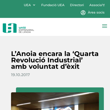
UEA
Fundació UEA
Directori
Associa’t!
Àrea socis
L’Anoia encara la ‘Quarta
Revolució Industrial’
amb voluntat d’èxit
19.10.2017