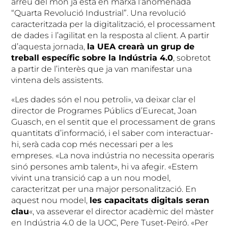
arreu del món ja està en marxa l’anomenada
“Quarta Revolució Industrial”. Una revolució
caracteritzada per la digitalització, el processament
de dades i l’agilitat en la resposta al client. A partir
d’aquesta jornada,
la UEA crearà un grup de
treball específic sobre la Indústria 4.0
, sobretot
a partir de l’interès que ja van manifestar una
vintena dels assistents.
«Les dades són el nou petroli», va deixar clar el
director de Programes Públics d’Eurecat, Joan
Guasch, en el sentit que el processament de grans
quantitats d’informació, i el saber com interactuar-
hi, serà cada cop més necessari per a les
empreses. «La nova indústria no necessita operaris
sinó persones amb talent», hi va afegir. «Estem
vivint una transició cap a un nou model,
caracteritzat per una major personalització. En
aquest nou model,
les capacitats digitals seran
clau
«, va asseverar el director acadèmic del màster
en Indústria 4.0 de la UOC, Pere Tuset-Peiró. «Per