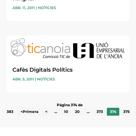
ABR. 11, 2011
|
NOTÍCIES
Cafès Digitals Polítics
ABR. 5, 2011
|
NOTÍCIES
Pàgina 374 de
383
<Primera
<
...
10
20
...
373
374
375