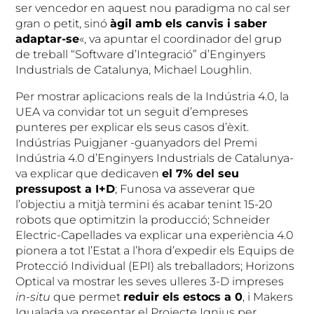
ser vencedor en aquest nou paradigma no cal ser
gran o petit, sinó
àgil amb els canvis i saber
adaptar-se
«, va apuntar el coordinador del grup
de treball “Software d’Integració” d’Enginyers
Industrials de Catalunya, Michael Loughlin.
Per mostrar aplicacions reals de la Indústria 4.0, la
UEA va convidar tot un seguit d’empreses
punteres per explicar els seus casos d’èxit.
Indústrias Puigjaner -guanyadors del Premi
Indústria 4.0 d’Enginyers Industrials de Catalunya-
va explicar que dedicaven
el 7% del seu
pressupost a I+D
; Funosa va asseverar que
l’objectiu a mitjà termini és acabar tenint 15-20
robots que optimitzin la producció; Schneider
Electric-Capellades va explicar una experiència 4.0
pionera a tot l’Estat a l’hora d’expedir els Equips de
Protecció Individual (EPI) als treballadors; Horizons
Optical va mostrar les seves ulleres 3-D impreses
in-situ
que permet
reduir els estocs a 0
, i Makers
Igualada va presentar el Projecte Ignius per