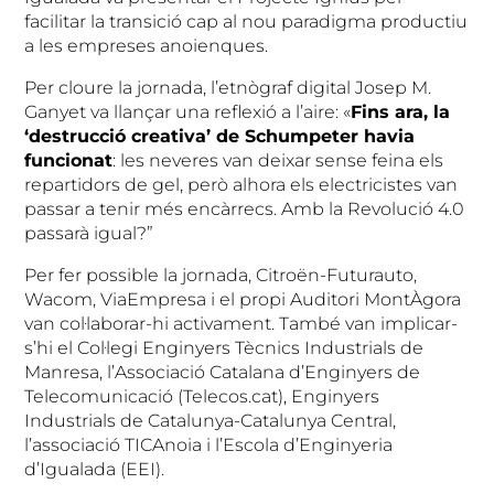
facilitar la transició cap al nou paradigma productiu
a les empreses anoienques.
Per cloure la jornada, l’etnògraf digital Josep M.
Ganyet va llançar una reflexió a l’aire: «
Fins ara, la
‘destrucció creativa’ de Schumpeter havia
funcionat
: les neveres van deixar sense feina els
repartidors de gel, però alhora els electricistes van
passar a tenir més encàrrecs. Amb la Revolució 4.0
passarà igual?”
Per fer possible la jornada, Citroën-Futurauto,
Wacom, ViaEmpresa i el propi Auditori MontÀgora
van col·laborar-hi activament. També van implicar-
s’hi el Col·legi Enginyers Tècnics Industrials de
Manresa, l’Associació Catalana d’Enginyers de
Telecomunicació (Telecos.cat), Enginyers
Industrials de Catalunya-Catalunya Central,
l’associació TICAnoia i l’Escola d’Enginyeria
d’Igualada (EEI).