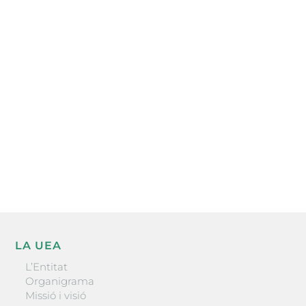
Subscriu-te a la UEA Magazine, publicació
electrònica periòdica amb informació sobre
l’actualitat empresarial de la comarca.
He llegit i accepto la poítica de privacitat
ENVIAR
LA UEA
L’Entitat
Organigrama
Missió i visió