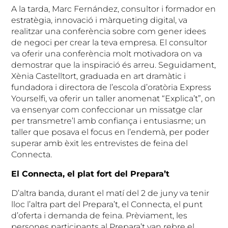
A la tarda, Marc Fernández, consultor i formador en
estratègia, innovació i màrqueting digital, va
realitzar una conferència sobre com gener idees
de negoci per crear la teva empresa. El consultor
va oferir una conferència molt motivadora on va
demostrar que la inspiració és arreu. Seguidament,
Xènia Castelltort, graduada en art dramàtic i
fundadora i directora de l’escola d’oratòria Express
Yourselfi, va oferir un taller anomenat “Explica’t”, on
va ensenyar com confeccionar un missatge clar
per transmetre’l amb confiança i entusiasme; un
taller que posava el focus en l’endemà, per poder
superar amb èxit les entrevistes de feina del
Connecta.
El Connecta, el plat fort del Prepara’t
D’altra banda, durant el matí del 2 de juny va tenir
lloc l’altra part del Prepara’t, el Connecta, el punt
d’oferta i demanda de feina. Prèviament, les
persones participants al Prepara’t van rebre el