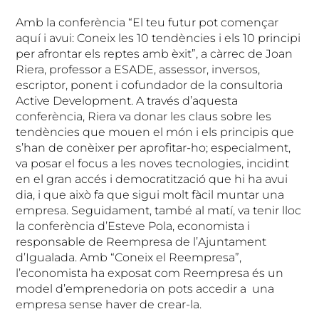
Amb la conferència “El teu futur pot començar
aquí i avui: Coneix les 10 tendències i els 10 principi
per afrontar els reptes amb èxit”, a càrrec de Joan
Riera, professor a ESADE, assessor, inversos,
escriptor, ponent i cofundador de la consultoria
Active Development. A través d’aquesta
conferència, Riera va donar les claus sobre les
tendències que mouen el món i els principis que
s’han de conèixer per aprofitar-ho; especialment,
va posar el focus a les noves tecnologies, incidint
en el gran accés i democratització que hi ha avui
dia, i que això fa que sigui molt fàcil muntar una
empresa. Seguidament, també al matí, va tenir lloc
la conferència d’Esteve Pola, economista i
responsable de Reempresa de l’Ajuntament
d’Igualada. Amb “Coneix el Reempresa”,
l’economista ha exposat com Reempresa és un
model d’emprenedoria on pots accedir a una
empresa sense haver de crear-la.