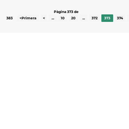
Pàgina 373 de
383
<Primera
<
...
10
20
...
372
373
374
Subscriu-te a la UEA Magazine, publicació
electrònica periòdica amb informació sobre
l’actualitat empresarial de la comarca.
He llegit i accepto la poítica de privacitat
ENVIAR