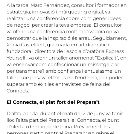
A la tarda, Marc Fernández, consultor i formador en
estratègia, innovació i màrqueting digital, va
realitzar una conferència sobre com gener idees
de negoci per crear la teva empresa. El consultor
va oferir una conferència molt motivadora on va
demostrar que la inspiració és arreu. Seguidament,
Xènia Castelltort, graduada en art dramàtic i
fundadora i directora de l’escola d’oratòria Express
Yourselfi, va oferir un taller anomenat “Explica’t”, on
va ensenyar com confeccionar un missatge clar
per transmetre’l amb confiança i entusiasme; un
taller que posava el focus en l’endemà, per poder
superar amb èxit les entrevistes de feina del
Connecta.
El Connecta, el plat fort del Prepara’t
D’altra banda, durant el matí del 2 de juny va tenir
lloc l’altra part del Prepara’t, el Connecta, el punt
d’oferta i demanda de feina. Prèviament, les
persones participants al Prepara’t van rebre el