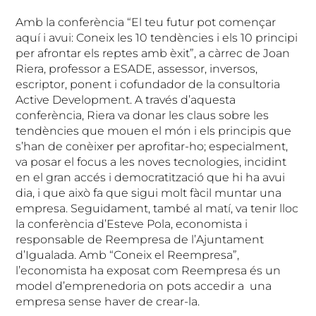
Amb la conferència “El teu futur pot començar
aquí i avui: Coneix les 10 tendències i els 10 principi
per afrontar els reptes amb èxit”, a càrrec de Joan
Riera, professor a ESADE, assessor, inversos,
escriptor, ponent i cofundador de la consultoria
Active Development. A través d’aquesta
conferència, Riera va donar les claus sobre les
tendències que mouen el món i els principis que
s’han de conèixer per aprofitar-ho; especialment,
va posar el focus a les noves tecnologies, incidint
en el gran accés i democratització que hi ha avui
dia, i que això fa que sigui molt fàcil muntar una
empresa. Seguidament, també al matí, va tenir lloc
la conferència d’Esteve Pola, economista i
responsable de Reempresa de l’Ajuntament
d’Igualada. Amb “Coneix el Reempresa”,
l’economista ha exposat com Reempresa és un
model d’emprenedoria on pots accedir a una
empresa sense haver de crear-la.