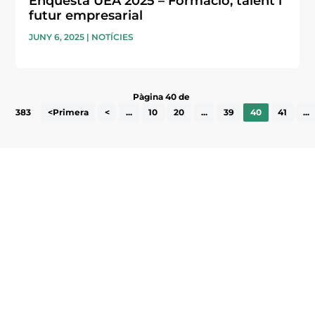
Enquesta UEA 2025 – Formació, talent i
futur empresarial
JUNY 6, 2025
|
NOTÍCIES
Pàgina 40 de
383
<Primera
<
...
10
20
...
39
40
41
...
Subscriu-te a la UEA Magazine, publicació
electrònica periòdica amb informació sobre
l’actualitat empresarial de la comarca.
He llegit i accepto la poítica de privacitat