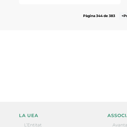
Pàgina 344 de 383
<P
Subscriu-te a la UEA Magazi
electrònica periòdica amb i
l’actualitat empresarial de 
LA UEA
ASSOCI
L’Entitat
Avanta