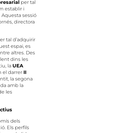
resarial
per tal
 establir i
. Aquesta sessió
ornés, directora
r tal d’adquirir
uest espai, es
ntre altres. Des
lent dins les
iu, la
UEA
n el darrer
II
entit, la segona
ada amb la
de les
ctius
omís dels
ó. Els perfils