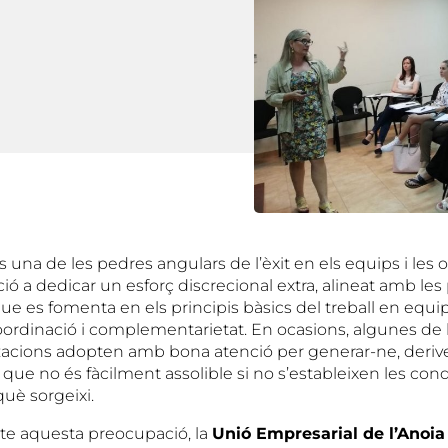
una de les pedres angulars de l’èxit en els equips i les 
ció a dedicar un esforç discrecional extra, alineat amb les 
 que es fomenta en els principis bàsics del treball en equip
ordinació i complementarietat. En ocasions, algunes de
zacions adopten amb bona atenció per generar-ne, derive
a que no és fàcilment assolible si no s’estableixen les con
uè sorgeixi.
te aquesta preocupació, la
Unió Empresarial de l’Anoia