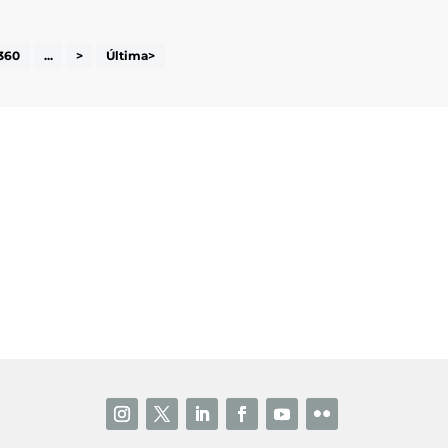
360
...
>
Última>
i accepto la poítica de privacitat
ENVIAR