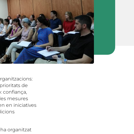
organitzacions:
prioritats de
: confiança,
 les mesures
n en iniciatives
dicions
ha organitzat