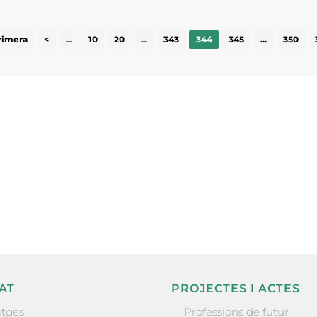
rimera
<
...
10
20
...
343
344
345
...
350
ne, publicació
nformació sobre
la comarca.
He llegit 
AT
PROJECTES I ACTES
tges
Professions de futur