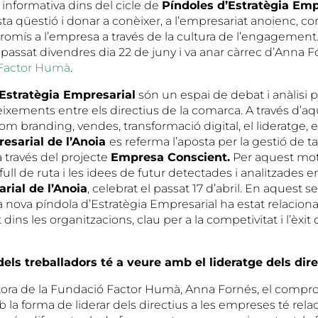
informativa dins del cicle de
Píndoles d’Estratègia Emp
a qüestió i donar a conèixer, a l’empresariat anoienc, com
promís a l’empresa a través de la cultura de l’engagement
el passat divendres dia 22 de juny i va anar càrrec d’Anna F
Factor Humà
.
’Estratègia Empresarial
són un espai de debat i anàlisi pe
ixements entre els directius de la comarca. A través d’aq
m branding, vendes, transformació digital, el lideratge, e
esarial de l’Anoia
es referma l’aposta per la gestió de ta
 través del projecte
Empresa Conscient.
Per aquest mot
ull de ruta i les idees de futur detectades i analitzades e
ial de l’Anoia
, celebrat el passat 17 d’abril. En aquest s
a nova píndola d’Estratègia Empresarial ha estat relacion
 dins les organitzacions, clau per a la competivitat i l’èxit 
els treballadors té a veure amb el lideratge dels dire
tora de la Fundació Factor Humà, Anna Fornés, el compr
 la forma de liderar dels directius a les empreses té relaci