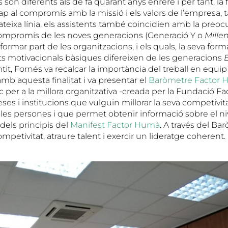
s són diferents als de fa quarant anys enrere i per tant, la 
 cap al compromís amb la missió i els valors de l’empresa
mateixa línia, els assistents també coincidien amb la pre
ompromís de les noves generacions (Generació Y o
Millen
formar part de les organitzacions, i els quals, la seva forma
ts motivacionals bàsiques difereixen de les generacions
tit, Fornés va recalcar la importància del treball en equip
b aquesta finalitat i va presentar el
Baròmetre Factor
 per a la millora organitzativa -creada per la Fundació F
ses i institucions que vulguin millorar la seva competivita
 les persones i que permet obtenir informació sobre el ni
els principis del
Manifest Factor Humà
. A través del Ba
petivitat, atraure talent i exercir un lideratge coherent.