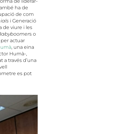
forma de liderar-
, també ha de
ocupació de com
ials
i Generació
 de viure i les
Babyboomer
s o
 per actuar
 Humà
, una eina
actor Humà-,
t a través d’una
vell
ròmetre es pot