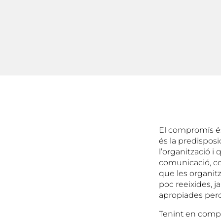
El compromís és 
és la predisposi
l’organització i
comunicació, co
que les organit
poc reeixides, j
apropiades perq
Tenint en comp