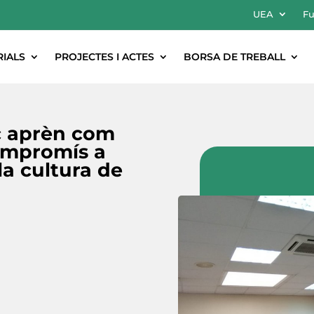
UEA
Fu
RIALS
PROJECTES I ACTES
BORSA DE TREBALL
c aprèn com
 compromís a
la cultura de