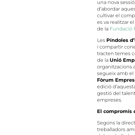
una nova sessió 
d’abordar aquest
cultivar el com
es va realitzar 
de la
Fundació 
Les
Píndoles d
i compartir cone
tracten temes co
de la
Unió Empr
organitzacions a
segueix amb el f
Fòrum Empresar
edició d’aquest
gestió del talent
empreses.
El compromís d
Segons la direc
treballadors amb