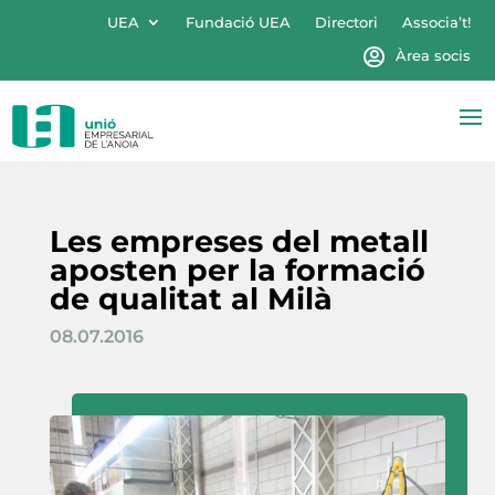
UEA
Fundació UEA
Directori
Associa’t!
Àrea socis
Les empreses del metall
aposten per la formació
de qualitat al Milà
08.07.2016