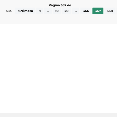
Pàgina 367 de
383
<Primera
<
...
10
20
...
366
367
368
Subscriu-te a la UEA Magazine, publicació
electrònica periòdica amb informació sobre
l’actualitat empresarial de la comarca.
He llegit i accepto la poítica de privacitat
ENVIAR