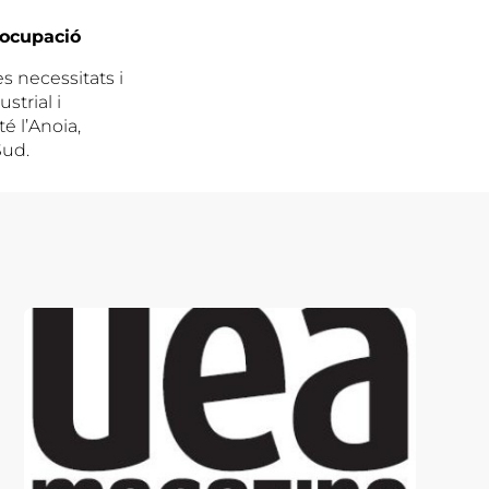
eocupació
s necessitats i
trial i
é l’Anoia,
Sud.