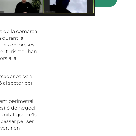
s de la comarca
a durant la
, les empreses
del turisme- han
ors a la
rcaderies, van
ó al sector per
ent perimetral
estió de negoci;
tunitat que se’ls
passar per ser
vertir en