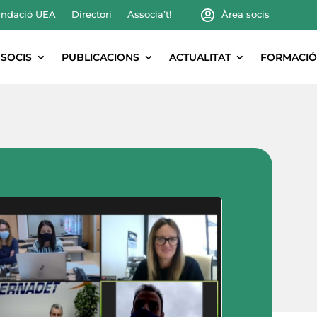
ndació UEA
Directori
Associa’t!
Àrea socis
SOCIS
PUBLICACIONS
ACTUALITAT
FORMACIÓ