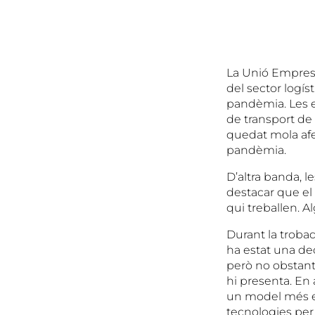
La Unió Empresa
del sector logíst
pandèmia. Les e
de transport de
quedat mola afec
pandèmia.
D’altra banda, 
destacar que el 
qui treballen. A
Durant la troba
ha estat una dec
però no obstant 
hi presenta. En
un model més eco
tecnologies per 