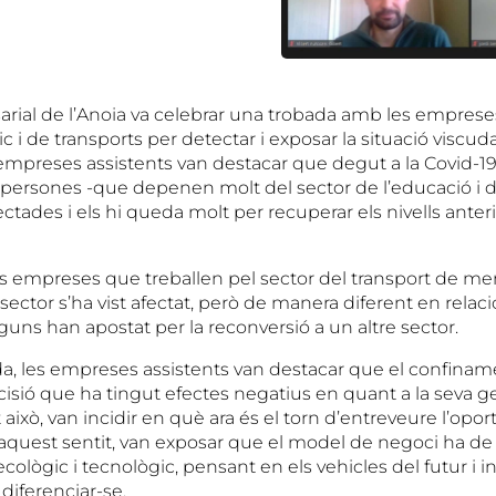
rial de l’Anoia va celebrar una trobada amb les emprese
ic i de transports per detectar i exposar la situació viscud
mpreses assistents van destacar que degut a la Covid-19
 persones -que depenen molt del sector de l’educació i 
tades i els hi queda molt per recuperar els nivells anteri
les empreses que treballen pel sector del transport de me
sector s’ha vist afectat, però de manera diferent en relaci
lguns han apostat per la reconversió a un altre sector.
da, les empreses assistents van destacar que el confinam
isió que ha tingut efectes negatius en quant a la seva g
això, van incidir en què ara és el torn d’entreveure l’opor
 aquest sentit, van exposar que el model de negoci ha de 
lògic i tecnològic, pensant en els vehicles del futur i in
diferenciar-se.