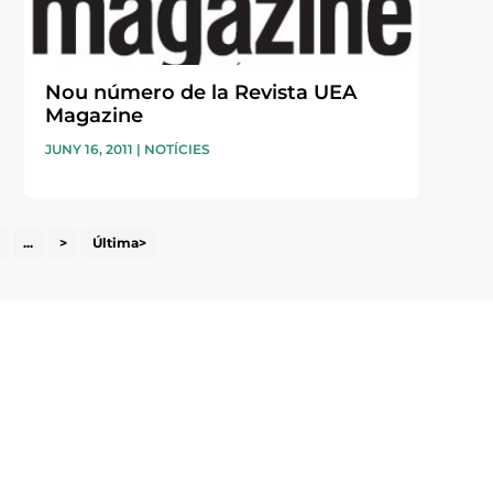
Nou número de la Revista UEA
Magazine
JUNY 16, 2011
|
NOTÍCIES
...
>
Última>
i accepto la poítica de privacitat
ENVIAR