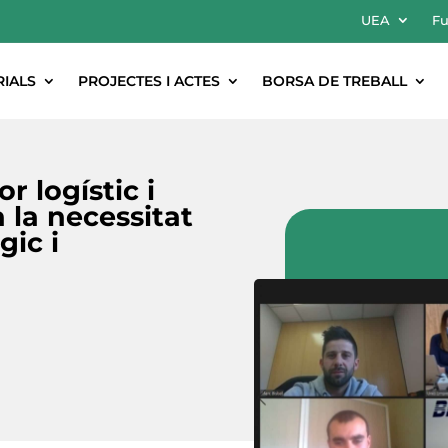
UEA
Fu
RIALS
PROJECTES I ACTES
BORSA DE TREBALL
r logístic i
 la necessitat
ic i