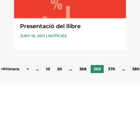
Presentació del llibre
JUNY 16, 2011
|
NOTÍCIES
<Primera
<
...
10
20
...
368
369
370
...
380
ne, publicació
nformació sobre
la comarca.
He llegit 