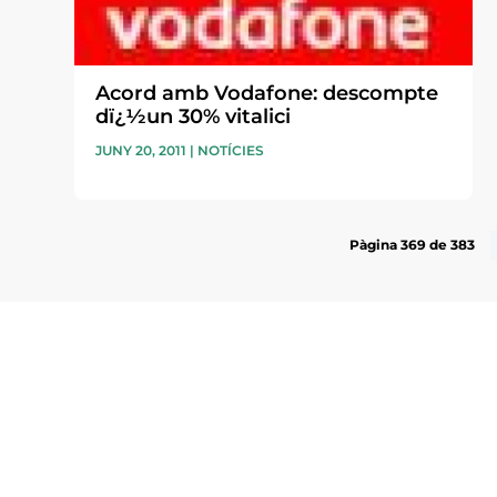
Acord amb Vodafone: descompte
dï¿½un 30% vitalici
JUNY 20, 2011
|
NOTÍCIES
Pàgina 369 de 383
Subscriu-te a la UEA Magazi
electrònica periòdica amb i
l’actualitat empresarial de 