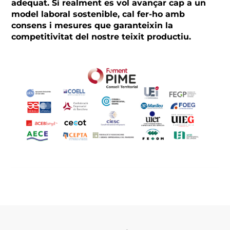
adequat. Si realment es vol avançar cap a un
model laboral sostenible, cal fer-ho amb
consens i mesures que garanteixin la
competitivitat del nostre teixit productiu.