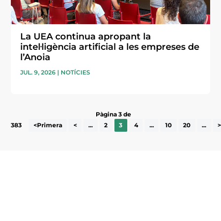
La UEA continua apropant la
intel·ligència artificial a les empreses de
l’Anoia
JUL. 9, 2026
|
NOTÍCIES
Pàgina 3 de
383
<Primera
<
...
2
3
4
...
10
20
...
Subscriu-te a la UEA Magazine, publicació
electrònica periòdica amb informació sobre
l’actualitat empresarial de la comarca.