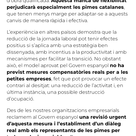
d’obra qualificada.
Aquesta manca de flexibilitat
perjudicarà especialment les pimes catalanes
,
que tenen menys marge per adaptar-se a aquests
canvis de manera ràpida i efectiva.
L’experiència en altres països demostra que la
reducció de la jornada laboral pot tenir efectes
positius si s’aplica amb una estratègia ben
dissenyada, amb incentius a la productivitat i amb
mecanismes per facilitar la transició. No obstant
això, el model aprovat pel Govern espanyol
no ha
previst mesures compensatòries reals per a les
petites empreses
, fet que pot provocar un efecte
contrari al desitjat: una reducció de l’activitat i, en
última instància, una possible destrucció
d’ocupació.
Des de les nostres organitzacions empresarials
reclamem al Govern espanyol
una revisió urgent
d’aquesta mesura i l’establiment d’un diàleg
real amb els representants de les pimes per