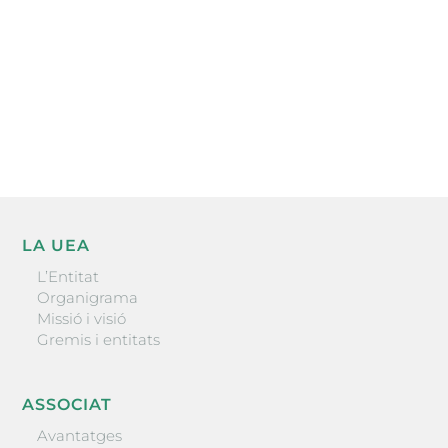
He llegit i accepto la poítica de privacitat
ENVIAR
LA UEA
L’Entitat
Organigrama
Missió i visió
Gremis i entitats
ASSOCIAT
Avantatges