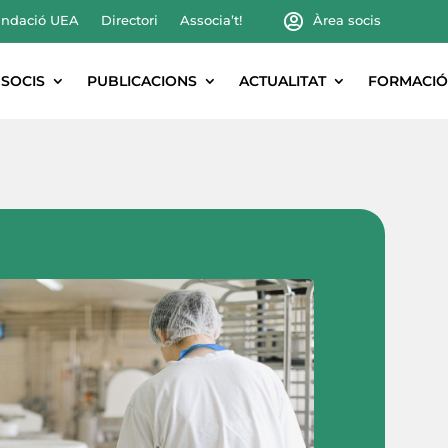
ndació UEA
Directori
Associa’t!
Àrea socis
SOCIS
PUBLICACIONS
ACTUALITAT
FORMACIÓ