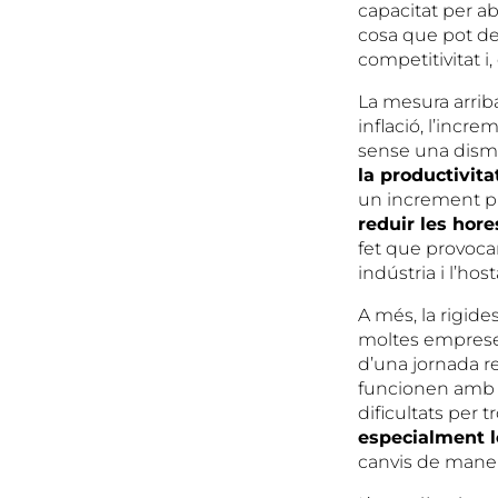
capacitat per ab
cosa que pot de
competitivitat i
La mesura arrib
inflació, l’incr
sense una dismi
la productivita
un increment pr
reduir les hor
fet que provoca
indústria i l’host
A més, la rigide
moltes empreses
d’una jornada r
funcionen amb es
dificultats per 
especialment l
canvis de manera