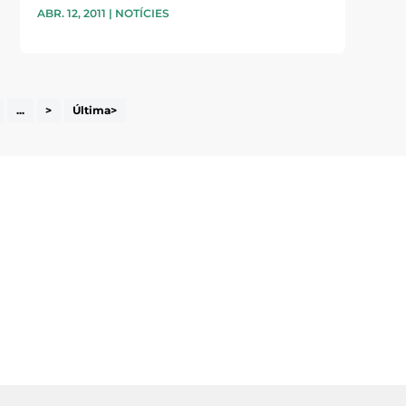
ABR. 12, 2011
|
NOTÍCIES
...
>
Última>
i accepto la poítica de privacitat
ENVIAR