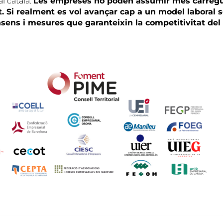
al català.
Les empreses no poden assumir més càrreg
. Si realment es vol avançar cap a un model laboral s
sens i mesures que garanteixin la competitivitat del 