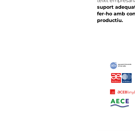
teixit empresari
suport adequat
fer-ho amb con
productiu.