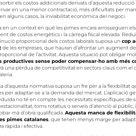
sorbir els costos addicionals derivats d’aquesta reducció
rivar en una menor contractació, més dificultats per mant
, en alguns casos, la inviabilitat econòmica del negoci.
a en un context en què les pimes encara arrosseguen els 
ement de costos energètics i la càrrega fiscal elevada. Redui
nució proporcional dels costos laborals suposa un
cop a
t
de les empreses, que hauran d’afrontar un augment de
oporcional de l’activitat. Aquesta situació pot obligar m
es productives sense poder compensar-ho amb més c
rà una pèrdua de competitivitat en sectors claus com el 
aleria.
sa d’aquesta normativa suposa un fre per a la flexibilitat
 per adaptar-se a la demanda del mercat. L’aplicació ge
eduïda no té en compte les necessitats específiques de 
tacionalitat, torns rotatius o serveis d’atenció al públic,
trobar mà d’obra qualificada.
Aquesta manca de flexibilit
es pimes catalanes
, que tenen menys marge per adapta
 ràpida i efectiva.