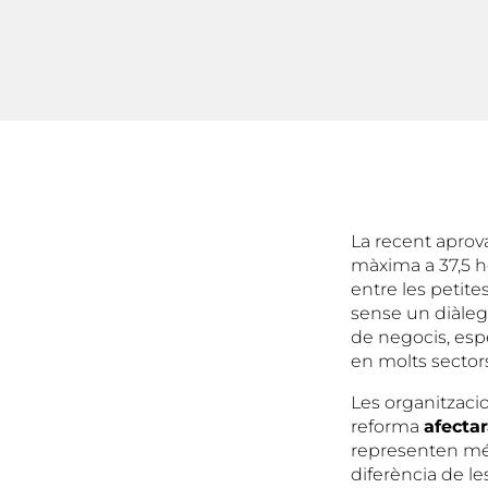
La recent aprova
màxima a 37,5 h
entre les petit
sense un diàleg 
de negocis, es
en molts sector
Les organitzaci
reforma
afecta
representen més 
diferència de l