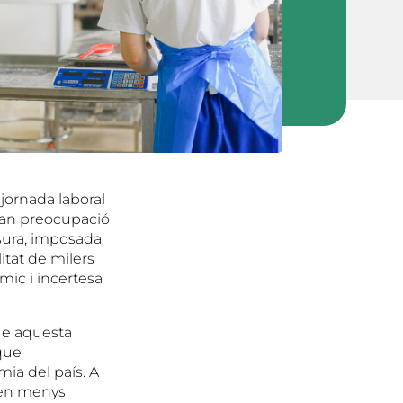
 jornada laboral
ran preocupació
sura, imposada
itat de milers
ic i incertesa
que aquesta
 que
ia del país. A
enen menys