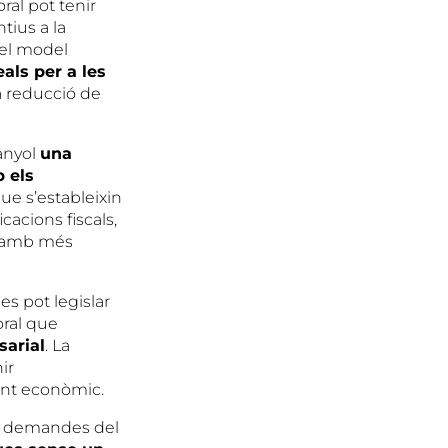
ral pot tenir
tius a la
 el model
als per a les
na reducció de
anyol
una
b els
ue s’estableixin
acions fiscals,
rs amb més
es pot legislar
oral que
sarial
. La
ir
ent econòmic.
es demandes del