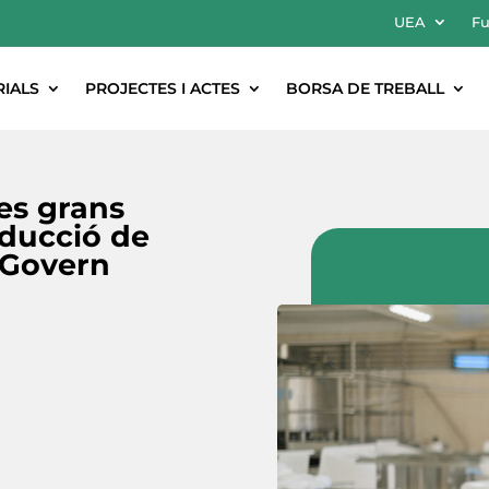
UEA
Fu
RIALS
PROJECTES I ACTES
BORSA DE TREBALL
les grans
educció de
 Govern