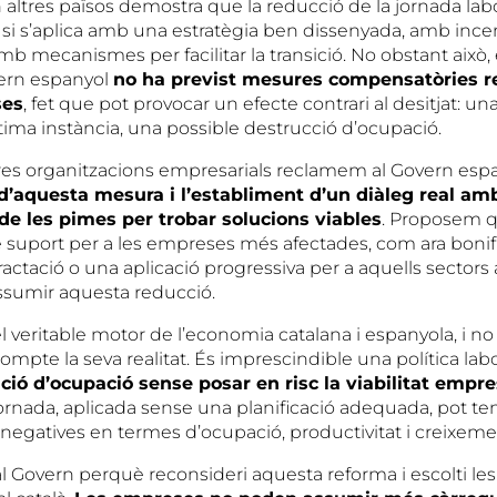
 altres països demostra que la reducció de la jornada labo
 si s’aplica amb una estratègia ben dissenyada, amb incen
amb mecanismes per facilitar la transició. No obstant això,
vern espanyol
no ha previst mesures compensatòries re
ses
, fet que pot provocar un efecte contrari al desitjat: u
 última instància, una possible destrucció d’ocupació.
res organitzacions empresarials reclamem al Govern esp
 d’aquesta mesura i l’establiment d’un diàleg real am
de les pimes per trobar solucions viables
. Proposem q
uport per a les empreses més afectades, com ara bonific
tractació o una aplicació progressiva per a aquells secto
assumir aquesta reducció.
 veritable motor de l’economia catalana i espanyola, i no 
ompte la seva realitat. És imprescindible una política lab
ció d’ocupació sense posar en risc la viabilitat empre
ornada, aplicada sense una planificació adequada, pot ten
egatives en termes d’ocupació, productivitat i creixem
l Govern perquè reconsideri aquesta reforma i escolti l