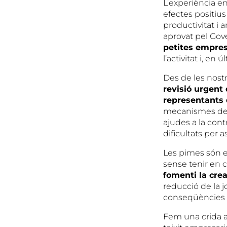
L’experiència en
efectes positius
productivitat i 
aprovat pel Go
petites empre
l’activitat i, en
Des de les nost
revisió urgent
representants 
mecanismes de s
ajudes a la con
dificultats per 
Les pimes són el
sense tenir en c
fomenti la crea
reducció de la j
conseqüències n
Fem una crida a