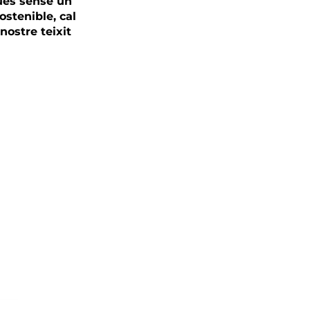
ues sense un
ostenible, cal
nostre teixit