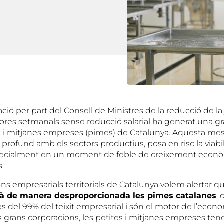
ció per part del Consell de Ministres de la reducció de la
ores setmanals sense reducció salarial ha generat una g
es i mitjanes empreses (pimes) de Catalunya. Aquesta me
profund amb els sectors productius, posa en risc la viabil
pecialment en un moment de feble de creixement econòm
s.
ons empresarials territorials de Catalunya volem alertar 
rà de manera desproporcionada les pimes catalanes
,
del 99% del teixit empresarial i són el motor de l’econom
es grans corporacions, les petites i mitjanes empreses t