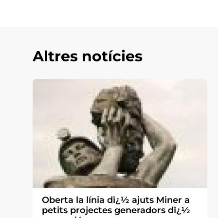
Altres notícies
Oberta la línia dï¿½ ajuts Miner a
petits projectes generadors dï¿½