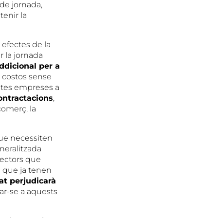
 de jornada,
enir la
efectes de la
r la jornada
ddicional per a
 costos sense
oltes empreses a
ontractacions
,
comerç, la
 que necessiten
neralitzada
sectors que
 i que ja tenen
at perjudicarà
r-se a aquests