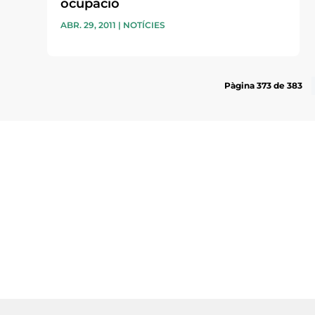
ocupació
ABR. 29, 2011
|
NOTÍCIES
Pàgina 373 de 383
Subscriu-te a la UEA Magazi
electrònica periòdica amb i
l’actualitat empresarial de 