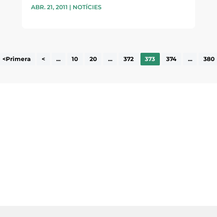
ABR. 21, 2011
|
NOTÍCIES
<Primera
<
...
10
20
...
372
373
374
...
380
ne, publicació
nformació sobre
la comarca.
He llegit 