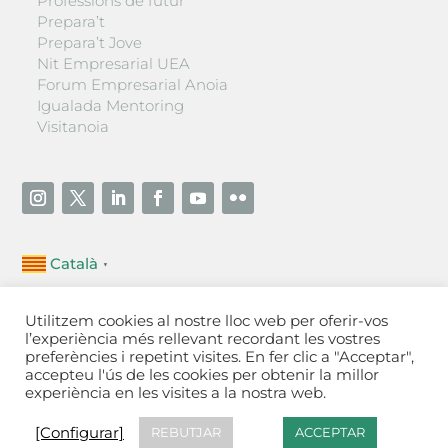
Professions de futur
Prepara’t
Prepara’t Jove
Nit Empresarial UEA
Forum Empresarial Anoia
Igualada Mentoring
Visitanoia
Català
▼
Unió Empresarial de l’Anoia (UEA)
Utilitzem cookies al nostre lloc web per oferir-vos
Ctra. de Manresa, 131, 08700 – Igualada
(Barcelona)
l’experiència més rellevant recordant les vostres
Tel 93 805 22 92
preferències i repetint visites. En fer clic a "Acceptar",
accepteu l'ús de les cookies per obtenir la millor
experiència en les visites a la nostra web.
Contactar
·
Avís legal
·
Política de privacitat
·
Política
de cookies
[Configurar]
[Configurar]
REBUTJAR
ACCEPTAR