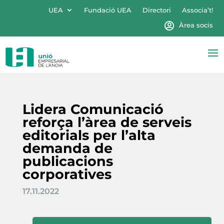
UEA
Fundació UEA
Directori
Associa’t!
Àrea socis
Lidera Comunicació
reforça l’àrea de serveis
editorials per l’alta
demanda de
publicacions
corporatives
17.11.2022