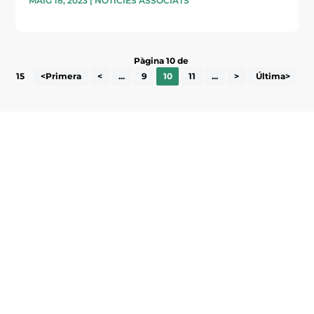
MAIG 18, 2023
|
NOTICIES ASSOCIATS
Pàgina 10 de
15
<Primera
<
...
9
10
11
...
>
Última>
Subscriu-te a la UEA Magazine, publicació
electrònica periòdica amb informació sobre
l’actualitat empresarial de la comarca.
He llegit i accepto la poítica de privacitat
ENVIAR