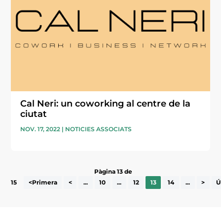
Cal Neri: un coworking al centre de la
ciutat
NOV. 17, 2022
|
NOTICIES ASSOCIATS
Pàgina 13 de
15
<Primera
<
...
10
...
12
13
14
...
>
Ú