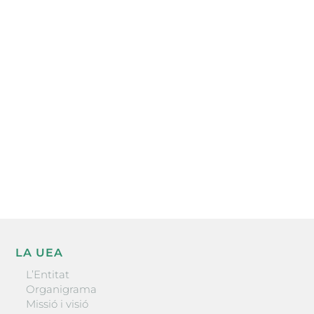
Subscriu-te a la UEA Magazine, publicació
electrònica periòdica amb informació sobre
l’actualitat empresarial de la comarca.
He llegit i accepto la poítica de privacitat
ENVIAR
LA UEA
L’Entitat
Organigrama
Missió i visió