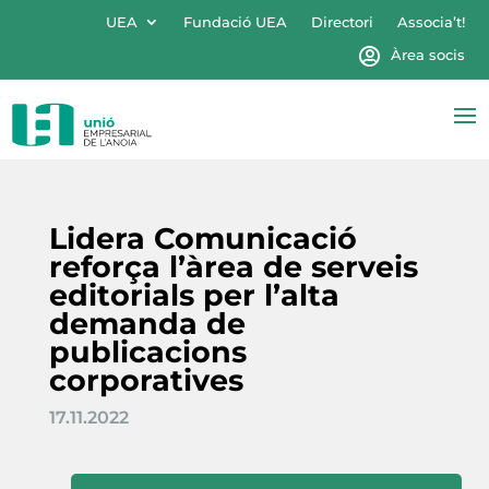
UEA
Fundació UEA
Directori
Associa’t!
Àrea socis
Lidera Comunicació
reforça l’àrea de serveis
editorials per l’alta
demanda de
publicacions
corporatives
17.11.2022