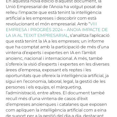
En aquesta nova edició d’aquest document, la
Unió Empresarial de l’Anoia ha volgut posat de
relleu l’impacte que està tenint la intel·ligència
artificial a les empreses i descobrir com està
revolucionant el món empresarial. Amb “
VIII
EMPRESA I PROGRÉS 2024 – ANOIA IMPACTE DE
LA IA AL TEIXIT EMPRESARIAL
, s’analitza l’aplicació
que està tenint la IA a les empreses; un informe
que ha comptat amb la participació de més d’una
vintena d’experts i expertes en IA en l’àmbit
anoienc, nacional i internacional. A més, també
s’ofereix la visió d’experts i expertes en les diverses
àrees d’empresa, exposant els reptes i les
oportunitats que ofereix la intel·ligència artificial, ja
sigui en l’economia, laboral, legal, la gestió de les
persones i els equips, el màrqueting,
l’administració, entre altres. El document també
recull més d’una vintena de casos d’èxit
d’empreses anoienques i catalanes que exposen
com apliquen la intel·ligència artificial com a eina
de suport per a la gestió del dia a dia, destacant