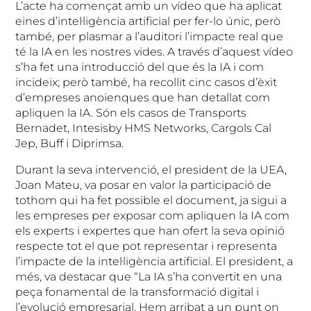
L’acte ha començat amb un vídeo que ha aplicat
eines d’intel·ligència artificial per fer-lo únic, però
també, per plasmar a l’auditori l’impacte real que
té la IA en les nostres vides. A través d’aquest vídeo
s’ha fet una introducció del que és la IA i com
incideix; però també, ha recollit cinc casos d’èxit
d’empreses anoienques que han detallat com
apliquen la IA. Són els casos de Transports
Bernadet, Intesisby HMS Networks, Cargols Cal
Jep, Buff i Diprimsa.
Durant la seva intervenció, el president de la UEA,
Joan Mateu, va posar en valor la participació de
tothom qui ha fet possible el document, ja sigui a
les empreses per exposar com apliquen la IA com
els experts i expertes que han ofert la seva opinió
respecte tot el que pot representar i representa
l’impacte de la intel·ligència artificial. El president, a
més, va destacar que “La IA s’ha convertit en una
peça fonamental de la transformació digital i
l’evolució empresarial. Hem arribat a un punt on