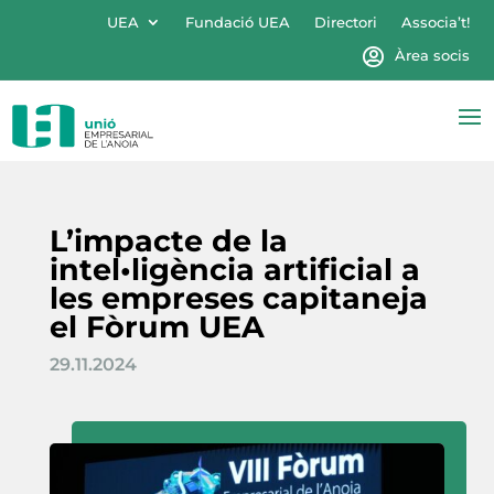
UEA
Fundació UEA
Directori
Associa’t!
Àrea socis
L’impacte de la
intel•ligència artificial a
les empreses capitaneja
el Fòrum UEA
29.11.2024