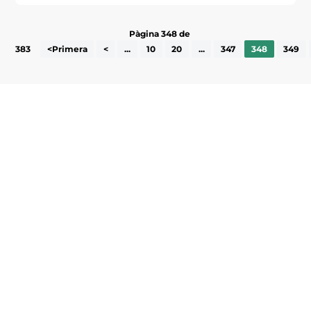
Pàgina 348 de
383
<Primera
<
...
10
20
...
347
348
349
Subscriu-te a la UEA Magazine, publicació
electrònica periòdica amb informació sobre
l’actualitat empresarial de la comarca.
He llegit i accepto la poítica de privacitat
ENVIAR