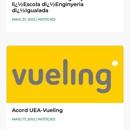
lï¿½Escola dï¿½Enginyeria
dï¿½Igualada
MAIG 31, 2012
|
NOTÍCIES
Acord UEA-Vueling
MAIG 17, 2012
|
NOTÍCIES