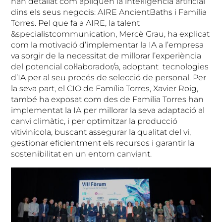
han detallat com apliquen la intel·ligència artificial
dins els seus negocis: AIRE AncientBaths i Família
Torres. Pel que fa a AIRE, la talent
&specialistcommunication, Mercè Grau, ha explicat
com la motivació d’implementar la IA a l’empresa
va sorgir de la necessitat de millorar l’experiència
del potencial col·laborador/a, adoptant tecnologies
d’IA per al seu procés de selecció de personal. Per
la seva part, el CIO de Família Torres, Xavier Roig,
també ha exposat com des de Família Torres han
implementat la IA per millorar la seva adaptació al
canvi climàtic, i per optimitzar la producció
vitivinícola, buscant assegurar la qualitat del vi,
gestionar eficientment els recursos i garantir la
sostenibilitat en un entorn canviant.