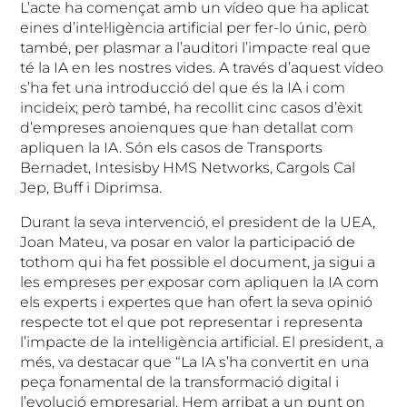
L’acte ha començat amb un vídeo que ha aplicat
eines d’intel·ligència artificial per fer-lo únic, però
també, per plasmar a l’auditori l’impacte real que
té la IA en les nostres vides. A través d’aquest vídeo
s’ha fet una introducció del que és la IA i com
incideix; però també, ha recollit cinc casos d’èxit
d’empreses anoienques que han detallat com
apliquen la IA. Són els casos de Transports
Bernadet, Intesisby HMS Networks, Cargols Cal
Jep, Buff i Diprimsa.
Durant la seva intervenció, el president de la UEA,
Joan Mateu, va posar en valor la participació de
tothom qui ha fet possible el document, ja sigui a
les empreses per exposar com apliquen la IA com
els experts i expertes que han ofert la seva opinió
respecte tot el que pot representar i representa
l’impacte de la intel·ligència artificial. El president, a
més, va destacar que “La IA s’ha convertit en una
peça fonamental de la transformació digital i
l’evolució empresarial. Hem arribat a un punt on