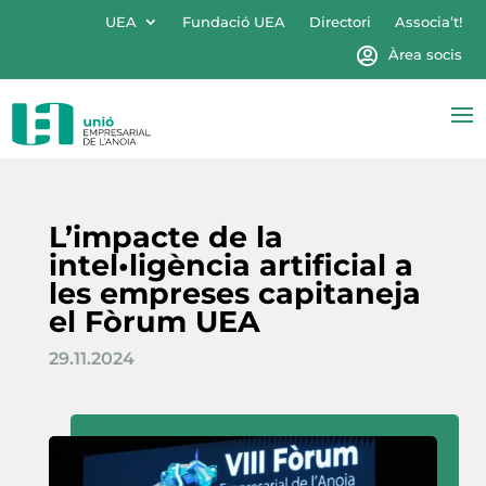
UEA
Fundació UEA
Directori
Associa’t!
Àrea socis
L’impacte de la
intel•ligència artificial a
les empreses capitaneja
el Fòrum UEA
29.11.2024