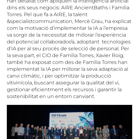
han detallat com apliquen la intel·ligència artificial
dins els seus negocis: AIRE AncientBaths i Família
Torres. Pel que fa a AIRE, la talent
&specialistcommunication, Mercè Grau, ha explicat
com la motivació d’implementar la IA a l’empresa
va sorgir de la necessitat de millorar l’experiència
del potencial col·laborador/a, adoptant tecnologies
d’IA per al seu procés de selecció de personal. Per
la seva part, el CIO de Família Torres, Xavier Roig,
també ha exposat com des de Família Torres han
implementat la IA per millorar la seva adaptació al
canvi climàtic, i per optimitzar la producció
vitivinícola, buscant assegurar la qualitat del vi,
gestionar eficientment els recursos i garantir la
sostenibilitat en un entorn canviant.