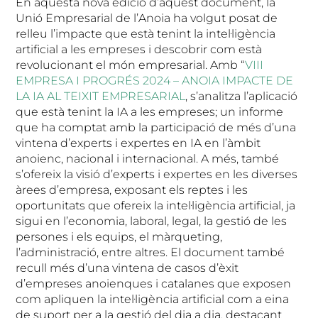
En aquesta nova edició d’aquest document, la
Unió Empresarial de l’Anoia ha volgut posat de
relleu l’impacte que està tenint la intel·ligència
artificial a les empreses i descobrir com està
revolucionant el món empresarial. Amb “
VIII
EMPRESA I PROGRÉS 2024 – ANOIA IMPACTE DE
LA IA AL TEIXIT EMPRESARIAL
, s’analitza l’aplicació
que està tenint la IA a les empreses; un informe
que ha comptat amb la participació de més d’una
vintena d’experts i expertes en IA en l’àmbit
anoienc, nacional i internacional. A més, també
s’ofereix la visió d’experts i expertes en les diverses
àrees d’empresa, exposant els reptes i les
oportunitats que ofereix la intel·ligència artificial, ja
sigui en l’economia, laboral, legal, la gestió de les
persones i els equips, el màrqueting,
l’administració, entre altres. El document també
recull més d’una vintena de casos d’èxit
d’empreses anoienques i catalanes que exposen
com apliquen la intel·ligència artificial com a eina
de suport per a la gestió del dia a dia, destacant