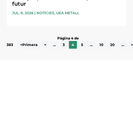
futur
JUL. 9, 2026
|
NOTÍCIES
,
UEA METALL
Pàgina 4 de
383
<Primera
<
...
3
4
5
...
10
20
...
Subscriu-te a la UEA Magazine, publicació
electrònica periòdica amb informació sobre
l’actualitat empresarial de la comarca.
He llegit i accepto la poítica de privacitat