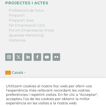
PROJECTES I ACTES
Professions de futur
Prepara’t
Prepara’t Jove
Nit Empresarial UEA
Forum Empresarial Anoia
Igualada Mentoring
Visitanoia
Català
▼
Unió Empresarial de l’Anoia (UEA)
Utilitzem cookies al nostre lloc web per oferir-vos
Ctra. de Manresa, 131, 08700 – Igualada
(Barcelona)
l’experiència més rellevant recordant les vostres
Tel 93 805 22 92
preferències i repetint visites. En fer clic a "Acceptar",
accepteu l'ús de les cookies per obtenir la millor
experiència en les visites a la nostra web.