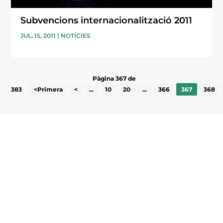
Subvencions internacionalització 2011
JUL. 15, 2011
|
NOTÍCIES
Pàgina 367 de
383
<Primera
<
...
10
20
...
366
367
368
Subscriu-te a la UEA Magazine, publicació
electrònica periòdica amb informació sobre
l’actualitat empresarial de la comarca.