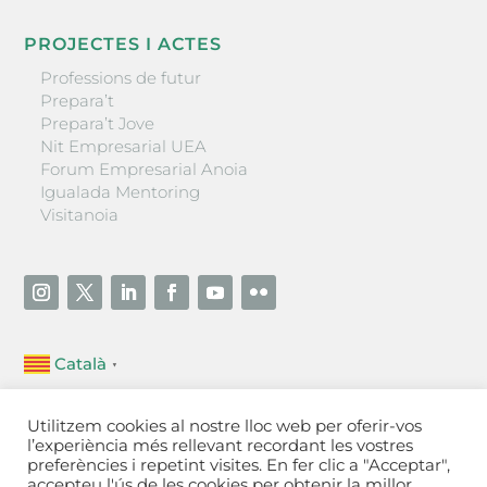
PROJECTES I ACTES
Professions de futur
Prepara’t
Prepara’t Jove
Nit Empresarial UEA
Forum Empresarial Anoia
Igualada Mentoring
Visitanoia
Català
▼
Unió Empresarial de l’Anoia (UEA)
Utilitzem cookies al nostre lloc web per oferir-vos
Ctra. de Manresa, 131, 08700 – Igualada
(Barcelona)
l’experiència més rellevant recordant les vostres
Tel 93 805 22 92
preferències i repetint visites. En fer clic a "Acceptar",
accepteu l'ús de les cookies per obtenir la millor