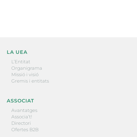
He llegit i accepto la poítica de privacitat
ENVIAR
LA UEA
L’Entitat
Organigrama
Missió i visió
Gremis i entitats
ASSOCIAT
Avantatges
Associa’t!
Directori
Ofertes B2B