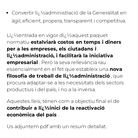
Convertir lï¿½administració de la Generalitat en
àgil, eficient, propera, transparent i competitiva.
Lï¿½entrada en vigor dï¿½aquest paquet
normatiu
estalviarà costos en temps i diners
per a les empreses, els ciutadans i
lï¿½administració, i facilitarà la iniciativa
empresarial
. Però la seva rellevància rau
essencialment en el fet que estableix una
nova
filosofia de treball de lï¿½administració
, que
procura adaptar-se a les necessitats dels sectors
productius i del país, i no a la inversa.
Aquestes lleis, ténen com a objectiu final el de
contribuir a lï¿½inici de la reactivació
econòmica del país
.
Us adjuntem pdf amb un resum detallat.