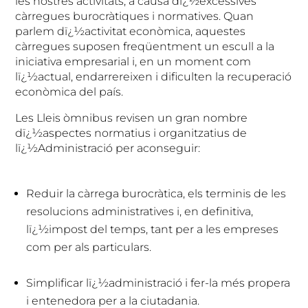
les nostres activitats, a causa dï¿½excessives
càrregues burocràtiques i normatives. Quan
parlem dï¿½activitat econòmica, aquestes
càrregues suposen freqüentment un escull a la
iniciativa empresarial i, en un moment com
lï¿½actual, endarrereixen i dificulten la recuperació
econòmica del país.
Les Lleis òmnibus revisen un gran nombre
dï¿½aspectes normatius i organitzatius de
lï¿½Administració per aconseguir:
Reduir la càrrega burocràtica, els terminis de les
resolucions administratives i, en definitiva,
lï¿½impost del temps, tant per a les empreses
com per als particulars.
Simplificar lï¿½administració i fer-la més propera
i entenedora per a la ciutadania.