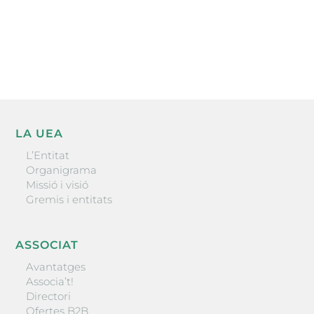
He llegit i accepto la poítica de privacitat
ENVIAR
LA UEA
L’Entitat
Organigrama
Missió i visió
Gremis i entitats
ASSOCIAT
Avantatges
Associa’t!
Directori
Ofertes B2B