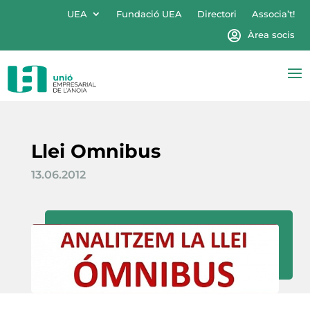
UEA
Fundació UEA
Directori
Associa’t!
Àrea socis
Llei Omnibus
13.06.2012