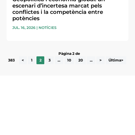
escenari d’incertesa marcat pels
conflictes i la competència entre
potències
JUL. 16, 2026
|
NOTÍCIES
Pàgina 2 de
383
<
1
2
3
...
10
20
...
>
Última>
Subscriu-te a la UEA Magazine, publicació
electrònica periòdica amb informació sobre
l’actualitat empresarial de la comarca.