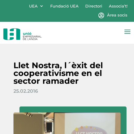
UEA
Fundació UEA
Directori
Associa’t!
Àrea socis
Llet Nostra, l´èxit del
cooperativisme en el
sector ramader
25.02.2016