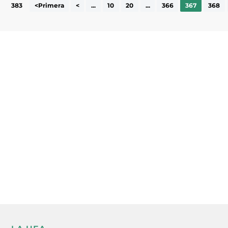
383
<Primera
<
...
10
20
...
366
367
368
Subscriu-te a la UEA Magazine, publicació
electrònica periòdica amb informació sobre
l’actualitat empresarial de la comarca.
He llegit i accepto la poítica de privacitat
ENVIAR