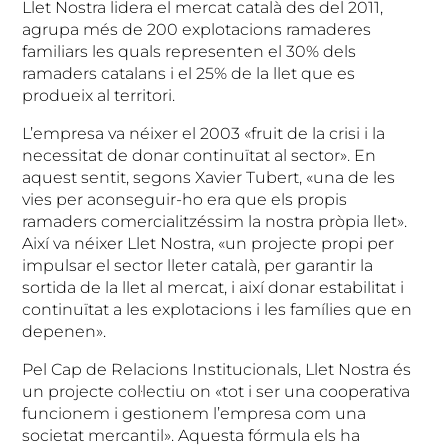
Llet Nostra lidera el mercat català des del 2011,
agrupa més de 200 explotacions ramaderes
familiars les quals representen el 30% dels
ramaders catalans i el 25% de la llet que es
produeix al territori.
L’empresa va néixer el 2003 «fruit de la crisi i la
necessitat de donar continuïtat al sector». En
aquest sentit, segons Xavier Tubert, «una de les
vies per aconseguir-ho era que els propis
ramaders comercialitzéssim la nostra pròpia llet».
Així va néixer Llet Nostra, «un projecte propi per
impulsar el sector lleter català, per garantir la
sortida de la llet al mercat, i així donar estabilitat i
continuïtat a les explotacions i les famílies que en
depenen».
Pel Cap de Relacions Institucionals, Llet Nostra és
un projecte col·lectiu on «tot i ser una cooperativa
funcionem i gestionem l’empresa com una
societat mercantil». Aquesta fórmula els ha