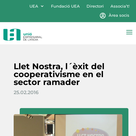
UEA
Fundació UEA
Directori
Associa’t!
Àrea socis
Llet Nostra, l´èxit del
cooperativisme en el
sector ramader
25.02.2016