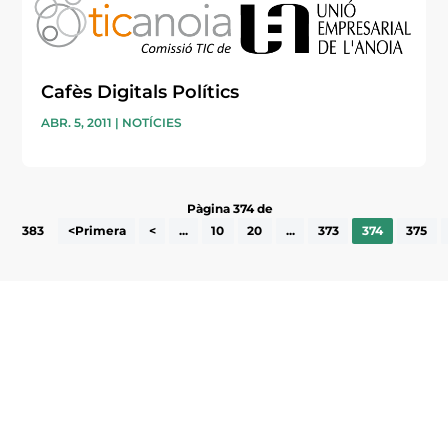
Cafès Digitals Polítics
ABR. 5, 2011
|
NOTÍCIES
Pàgina 374 de
383
<Primera
<
...
10
20
...
373
374
375
Subscriu-te a la UEA Magazine, publicació
electrònica periòdica amb informació sobre
l’actualitat empresarial de la comarca.