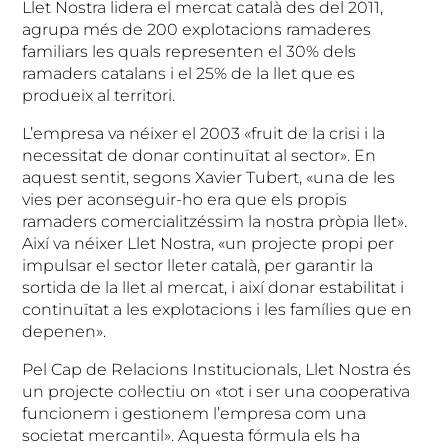
Llet Nostra lidera el mercat català des del 2011,
agrupa més de 200 explotacions ramaderes
familiars les quals representen el 30% dels
ramaders catalans i el 25% de la llet que es
produeix al territori.
L’empresa va néixer el 2003 «fruit de la crisi i la
necessitat de donar continuïtat al sector». En
aquest sentit, segons Xavier Tubert, «una de les
vies per aconseguir-ho era que els propis
ramaders comercialitzéssim la nostra pròpia llet».
Així va néixer Llet Nostra, «un projecte propi per
impulsar el sector lleter català, per garantir la
sortida de la llet al mercat, i així donar estabilitat i
continuïtat a les explotacions i les famílies que en
depenen».
Pel Cap de Relacions Institucionals, Llet Nostra és
un projecte col·lectiu on «tot i ser una cooperativa
funcionem i gestionem l’empresa com una
societat mercantil». Aquesta fórmula els ha