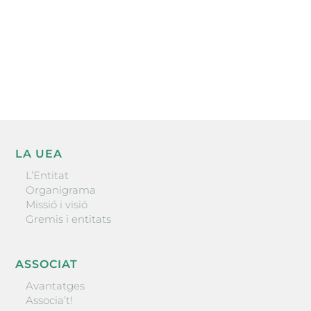
He llegit i accepto la poítica de privacitat
ENVIAR
LA UEA
L’Entitat
Organigrama
Missió i visió
Gremis i entitats
ASSOCIAT
Avantatges
Associa’t!