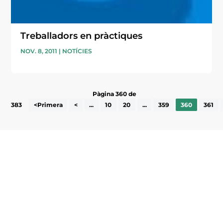
Treballadors en pràctiques
NOV. 8, 2011
|
NOTÍCIES
Pàgina 360 de
383
<Primera
<
...
10
20
...
359
360
361
Subscriu-te a la UEA Magazine, publicació
electrònica periòdica amb informació sobre
l’actualitat empresarial de la comarca.