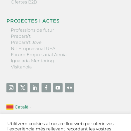
Ofertes B2B
PROJECTES I ACTES
Professions de futur
Prepara’t
Prepara’t Jove
Nit Empresarial UEA
Forum Empresarial Anoia
Igualada Mentoring
Visitanoia
Català
▼
Unió Empresarial de l’Anoia (UEA)
Utilitzem cookies al nostre lloc web per oferir-vos
Ctra. de Manresa, 131, 08700 – Igualada
(Barcelona)
l’experiència més rellevant recordant les vostres