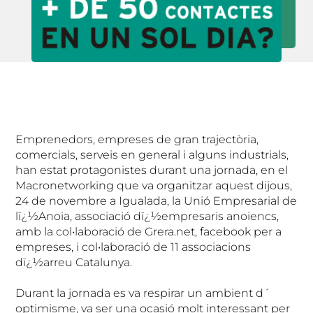
Emprenedors, empreses de gran trajectòria,
comercials, serveis en general i alguns industrials,
han estat protagonistes durant una jornada, en el
Macronetworking que va organitzar aquest dijous,
24 de novembre a Igualada, la Unió Empresarial de
lï¿½Anoia, associació dï¿½empresaris anoiencs,
amb la col•laboració de Grera.net, facebook per a
empreses, i col•laboració de 11 associacions
dï¿½arreu Catalunya.
Durant la jornada es va respirar un ambient d´
optimisme, va ser una ocasió molt interessant per