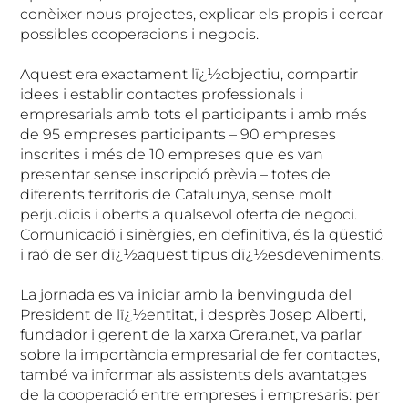
conèixer nous projectes, explicar els propis i cercar
possibles cooperacions i negocis.
Aquest era exactament lï¿½objectiu, compartir
idees i establir contactes professionals i
empresarials amb tots el participants i amb més
de 95 empreses participants – 90 empreses
inscrites i més de 10 empreses que es van
presentar sense inscripció prèvia – totes de
diferents territoris de Catalunya, sense molt
perjudicis i oberts a qualsevol oferta de negoci.
Comunicació i sinèrgies, en definitiva, és la qüestió
i raó de ser dï¿½aquest tipus dï¿½esdeveniments.
La jornada es va iniciar amb la benvinguda del
President de lï¿½entitat, i desprès Josep Alberti,
fundador i gerent de la xarxa Grera.net, va parlar
sobre la importància empresarial de fer contactes,
també va informar als assistents dels avantatges
de la cooperació entre empreses i empresaris: per