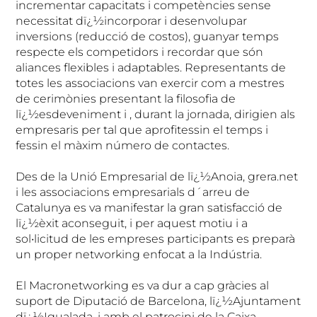
incrementar capacitats i competències sense
necessitat dï¿½incorporar i desenvolupar
inversions (reducció de costos), guanyar temps
respecte els competidors i recordar que són
aliances flexibles i adaptables. Representants de
totes les associacions van exercir com a mestres
de cerimònies presentant la filosofia de
lï¿½esdeveniment i , durant la jornada, dirigien als
empresaris per tal que aprofitessin el temps i
fessin el màxim número de contactes.
Des de la Unió Empresarial de lï¿½Anoia, grera.net
i les associacions empresarials d´arreu de
Catalunya es va manifestar la gran satisfacció de
lï¿½èxit aconseguit, i per aquest motiu i a
sol•licitud de les empreses participants es preparà
un proper networking enfocat a la Indústria.
El Macronetworking es va dur a cap gràcies al
suport de Diputació de Barcelona, lï¿½Ajuntament
dï¿½Igualada, i amb el patrocini de la Caixa