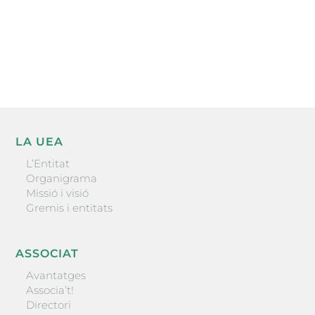
He llegit i accepto la poítica de privacitat
ENVIAR
LA UEA
L’Entitat
Organigrama
Missió i visió
Gremis i entitats
ASSOCIAT
Avantatges
Associa’t!
Directori