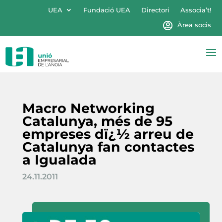
UEA
Fundació UEA
Directori
Associa’t!
Àrea socis
Macro Networking
Catalunya, més de 95
empreses dï¿½ arreu de
Catalunya fan contactes
a Igualada
24.11.2011