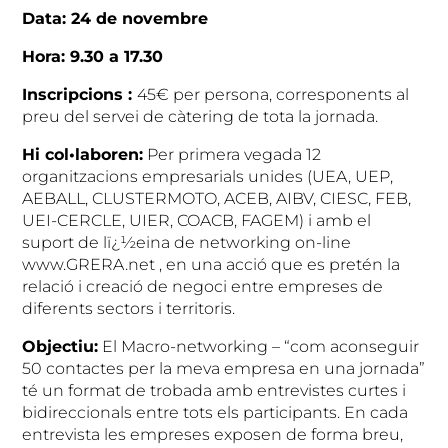
Data: 24 de novembre
Hora: 9.30 a 17.30
Inscripcions :
45€ per persona, corresponents al
preu del servei de càtering de tota la jornada.
Hi col•laboren:
Per primera vegada 12
organitzacions empresarials unides (UEA, UEP,
AEBALL, CLUSTERMOTO, ACEB, AIBV, CIESC, FEB,
UEI-CERCLE, UIER, COACB, FAGEM) i amb el
suport de lï¿½eina de networking on-line
www.GRERA.net , en una acció que es pretén la
relació i creació de negoci entre empreses de
diferents sectors i territoris.
Objectiu:
El Macro-networking – “com aconseguir
50 contactes per la meva empresa en una jornada”
té un format de trobada amb entrevistes curtes i
bidireccionals entre tots els participants. En cada
entrevista les empreses exposen de forma breu,