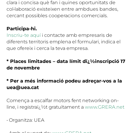
clara i concisa què fan i quines oportunitats de
col•laboració existeixen entre ambdues bandes,
cercant possibles cooperacions comercials.
Participa-hi.
Inscriu-te aquí
i contacte amb empresaris de
diferents territoris emplena el formulari, indica el
que ofereix i cerca la teva empresa.
* Places limitades – data límit dï¿½inscripció 17
de novembre
* Per a més informació podeu adreçar-vos a la
uea@uea.cat
Comença a escalfar motors fent networking on-
line, i registraï¿½t gratuïtament a
www.GRERA.net
• Organitza: UEA