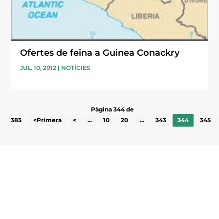
Ofertes de feina a Guinea Conackry
JUL. 10, 2012
|
NOTÍCIES
Pàgina 344 de
383
<Primera
<
...
10
20
...
343
344
345
Subscriu-te a la UEA Magazine, publicació
electrònica periòdica amb informació sobre
l’actualitat empresarial de la comarca.