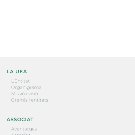
He llegit i accepto la poítica de privacitat
ENVIAR
LA UEA
L’Entitat
Organigrama
Missió i visió
Gremis i entitats
ASSOCIAT
Avantatges