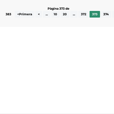
Pàgina 373 de
383
<Primera
<
...
10
20
...
372
373
374
Subscriu-te a la UEA Magazine, publicació
electrònica periòdica amb informació sobre
l’actualitat empresarial de la comarca.
He llegit i accepto la poítica de privacitat
ENVIAR