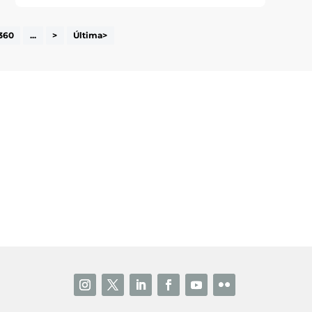
360
...
>
Última>
i accepto la poítica de privacitat
ENVIAR