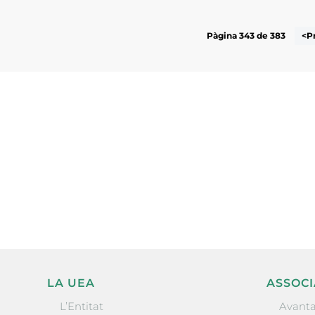
Pàgina 343 de 383
<P
Subscriu-te a la UEA Magazi
electrònica periòdica amb i
l’actualitat empresarial de 
LA UEA
ASSOCI
L’Entitat
Avanta