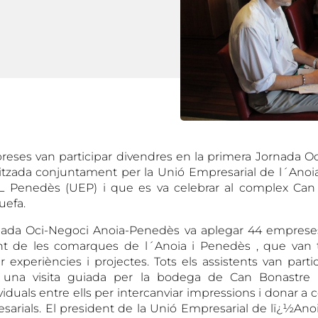
eses van participar divendres en la primera Jornada Oc
tzada conjuntament per la Unió Empresarial de l´Anoia 
L Penedès (UEP) i que es va celebrar al complex Ca
uefa.
nada Oci-Negoci Anoia-Penedès va aplegar 44 emprese
nt de les comarques de l´Anoia i Penedès , que van t
 experiències i projectes. Tots els assistents van partic
 una visita guiada per la bodega de Can Bonastre 
viduals entre ells per intercanviar impressions i donar a 
sarials. El president de la Unió Empresarial de lï¿½Ano