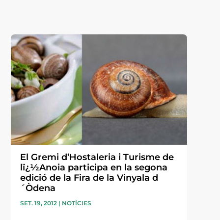
El Gremi d’Hostaleria i Turisme de
lï¿½Anoia participa en la segona
edició de la Fira de la Vinyala d
´Òdena
SET. 19, 2012
|
NOTÍCIES