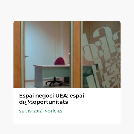
Espai negoci UEA: espai
dï¿½oportunitats
SET. 19, 2012
|
NOTÍCIES