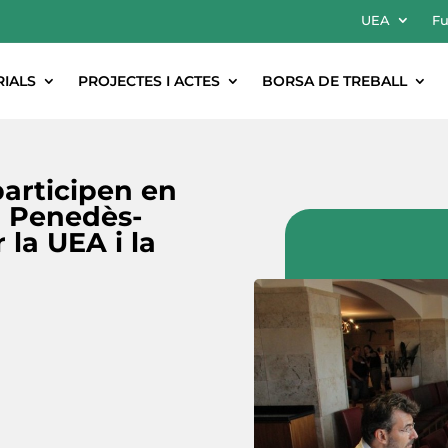
UEA
Fu
RIALS
PROJECTES I ACTES
BORSA DE TREBALL
articipen en
i Penedès-
la UEA i la