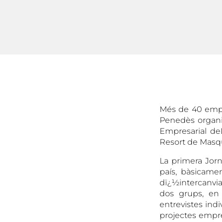
Més de 40 empr
Penedès organi
Empresarial de
Resort de Masq
La primera Jor
país, bàsicame
dï¿½intercanviar
dos grups, en
entrevistes indi
projectes empre