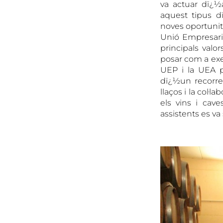
va actuar dï¿½a
aquest tipus d
noves oportunit
Unió Empresari
principals valo
posar com a ex
UEP i la UEA p
dï¿½un recorre
llaços i la col·l
els vins i cav
assistents es va