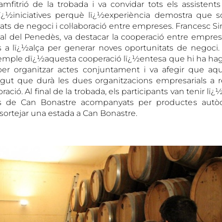
mfitrió de la trobada i va convidar tots els assistents
ï¿½iniciatives perquè lï¿½experiència demostra que 
ats de negoci i col·laboració entre empreses. Francesc Si
al del Penedès, va destacar la cooperació entre empre
rs a lï¿½alça per generar noves oportunitats de negoc
emple dï¿½aquesta cooperació lï¿½entesa que hi ha hag
er organitzar actes conjuntament i va afegir que aque
gut que durà les dues organitzacions empresarials a re
aboració. Al final de la trobada, els participants van tenir lï
es de Can Bonastre acompanyats per productes autòc
 sortejar una estada a Can Bonastre.