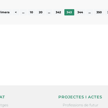
rimera
<
...
10
20
...
342
343
344
...
350
ne, publicació
nformació sobre
la comarca.
He llegit 
AT
PROJECTES I ACTES
tges
Professions de futur