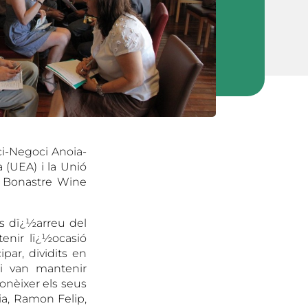
i-Negoci Anoia-
(UEA) i la Unió
n Bonastre Wine
s dï¿½arreu del
enir lï¿½ocasió
ipar, dividits en
i van mantenir
conèixer els seus
ia, Ramon Felip,