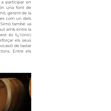
 a participar en
són una font de
mó, gerent de la
ses com un dels
i. Simó també va
ut amb entre la
st és lï¿½inici
forçar els seus
¿½ocasió de tastar
tons. Entre els