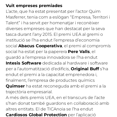
Vuit empreses premiades
L’acte, que ha estat presentat per l’actor Quim
Masferrer, tenia com a eslògan “Empresa, Territori i
Talent” i ha servit per homenatjar i reconèixer
diverses empreses que han destacat per la seva
tasca durant l’any 2015. El premi UEA al gremi o
institució se l’ha endut l’empresa d’economia
social
Abacus Cooperativa
, el premi al compromís
social ha estat per la paperera
Pere Valls
, el
guardó a l’empresa innovadora se l’ha endut
Intesis Software
dedicada al hardware i software
per a l’automatització d’edificis,
Original Buff
s’ha
endut el premi a la capacitat emprenedora i,
finalment, l’empresa de productes químics
Quimser
ha estat reconeguda amb el premi a la
trajectòria empresarial.
A més dels premis UEA, en el transcurs de l’acte
s’han donat també guardons en col·laboració amb
altres entitats. El de TICAnoia se l’ha endut
Cardiosos Global Protection
per l’aplicació