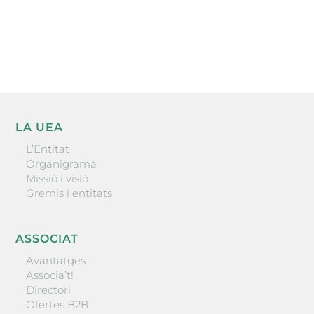
He llegit i accepto la poítica de privacitat
ENVIAR
LA UEA
L’Entitat
Organigrama
Missió i visió
Gremis i entitats
ASSOCIAT
Avantatges
Associa’t!
Directori
Ofertes B2B