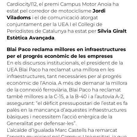
Cardiocity112, el premi Campus Motor Anoia ha
estat pel corredor de motociclisme
Jordi
Viladoms
i el de comunicació atorgat
conjuntament per la UEA I el Col·legi de
Periodistes de Catalunya ha estat per
Sílvia Giralt
Estètica Avançada
.
Blai Paco reclama millores en infraestructures
per el progrés econòmic de les empreses
En els discursos institucionals, el president de la
UEA Blai Paco ha reclamat una millora en les
infraestructures, tant necessàries per al progrés
econòmic de l’Anoia. A més de demanar la millora
de la connexió ferroviària, Blai Paco ha reclamat
també millores a la C-15, a la B-40 i a l’autovia A-2,
assegurant: “el dèficit pressupostari de l’estat es fa
palès en la mancança d’aquestes infraestructures
bàsiques i necessitem l’acció enèrgica de la
Generalitat per defensar-les”.
L’alcalde d’Igualada Marc Castells ha remarcat
l’aposta municipal pel Campus Universitari, ja que