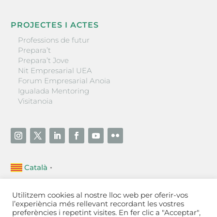
PROJECTES I ACTES
Professions de futur
Prepara’t
Prepara’t Jove
Nit Empresarial UEA
Forum Empresarial Anoia
Igualada Mentoring
Visitanoia
Català
▼
Unió Empresarial de l’Anoia (UEA)
Utilitzem cookies al nostre lloc web per oferir-vos
Ctra. de Manresa, 131, 08700 – Igualada
(Barcelona)
l’experiència més rellevant recordant les vostres
Tel 93 805 22 92
preferències i repetint visites. En fer clic a "Acceptar",