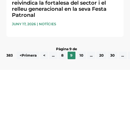
reivindica la fortalesa del sector i el
relleu generacional en la seva Festa
Patronal
JUNY 17, 2026
|
NOTÍCIES
Pàgina 9 de
383
<Primera
<
...
8
9
10
...
20
30
...
Subscriu-te a la UEA Magazine, publicació
electrònica periòdica amb informació sobre
l’actualitat empresarial de la comarca.