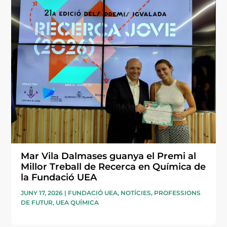
Mar Vila Dalmases guanya el Premi al
Millor Treball de Recerca en Química de
la Fundació UEA
JUNY 17, 2026
|
FUNDACIÓ UEA
,
NOTÍCIES
,
PROFESSIONS
DE FUTUR
,
UEA QUÍMICA