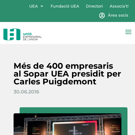
UEA
Fundació UEA
Directori
Associa’t!
Àrea socis
Més de 400 empresaris
al Sopar UEA presidit per
Carles Puigdemont
30.06.2016