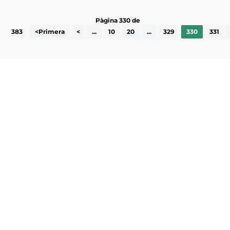
Pàgina 330 de
383
<Primera
<
...
10
20
...
329
330
331
Subscriu-te a la UEA Magazine, publicació
electrònica periòdica amb informació sobre
l’actualitat empresarial de la comarca.
He llegit i accepto la poítica de privacitat
ENVIAR