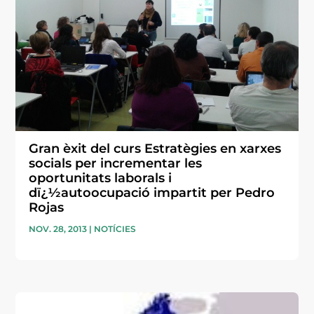
Gran èxit del curs Estratègies en xarxes
socials per incrementar les
oportunitats laborals i
dï¿½autoocupació impartit per Pedro
Rojas
NOV. 28, 2013
|
NOTÍCIES