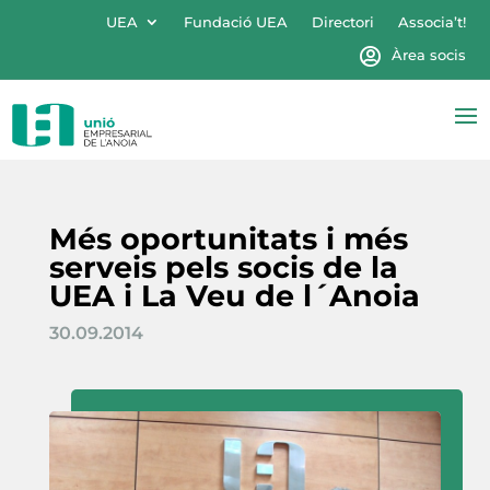
UEA
Fundació UEA
Directori
Associa’t!
Àrea socis
Més oportunitats i més
serveis pels socis de la
UEA i La Veu de l´Anoia
30.09.2014