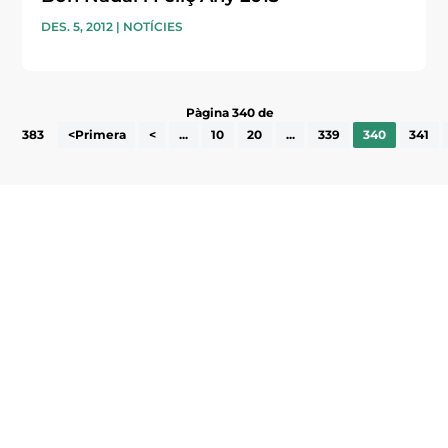
DES. 5, 2012
|
NOTÍCIES
Pàgina 340 de
383
<Primera
<
...
10
20
...
339
340
341
Subscriu-te a la UEA Magazine, publicació
electrònica periòdica amb informació sobre
l’actualitat empresarial de la comarca.
He llegit i accepto la poítica de privacitat
ENVIAR