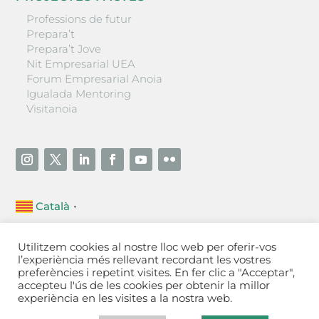
Professions de futur
Prepara’t
Prepara’t Jove
Nit Empresarial UEA
Forum Empresarial Anoia
Igualada Mentoring
Visitanoia
Català
▼
Unió Empresarial de l’Anoia (UEA)
Utilitzem cookies al nostre lloc web per oferir-vos
Ctra. de Manresa, 131, 08700 – Igualada
(Barcelona)
l’experiència més rellevant recordant les vostres
Tel 93 805 22 92
preferències i repetint visites. En fer clic a "Acceptar",
accepteu l'ús de les cookies per obtenir la millor
experiència en les visites a la nostra web.
Contactar
·
Avís legal
·
Política de privacitat
·
Política