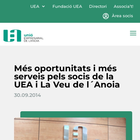
UEA
Fundació UEA
Directori
Associa’t!
Àrea socis
Més oportunitats i més
serveis pels socis de la
UEA i La Veu de l´Anoia
30.09.2014