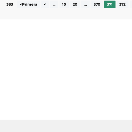
383
<Primera
<
...
10
20
...
370
371
372
Subscriu-te a la UEA Magazine, publicació
electrònica periòdica amb informació sobre
l’actualitat empresarial de la comarca.
He llegit i accepto la poítica de privacitat
ENVIAR