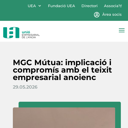
UEA
Fundació UEA
Directori
Associa’t!
Àrea socis
MGC Mútua: implicació i
compromís amb el teixit
empresarial anoienc
29.05.2026