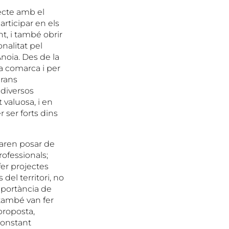
ecte amb el
articipar en els
nt, i també obrir
nalitat pel
Anoia. Des de la
a comarca i per
rans
 diversos
 valuosa, i en
 ser forts dins
varen posar de
rofessionals;
er projectes
del territori, no
importància de
, també van fer
proposta,
constant