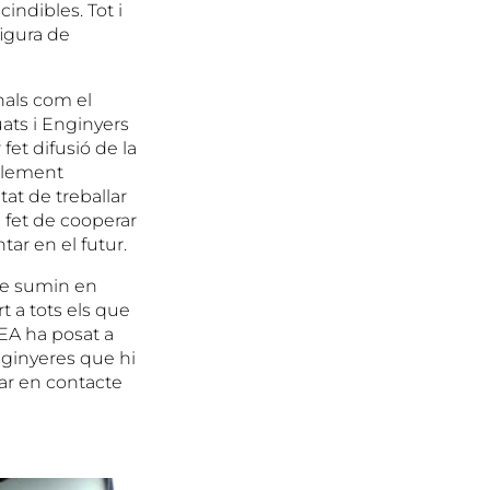
cindibles. Tot i
figura de
nals com el
uats i Enginyers
fet difusió de la
 element
tat de treballar
l fet de cooperar
tar en el futur.
 se sumin en
t a tots els que
UEA ha posat a
enginyeres que hi
ar en contacte