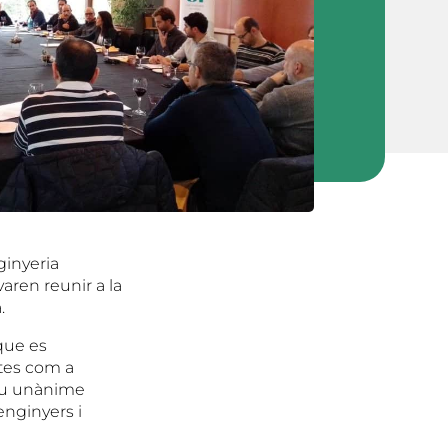
ginyeria
varen reunir a la
.
que es
stes com a
fou unànime
’enginyers i