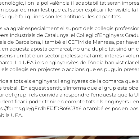
cnològic, i on la polivalència i l’adaptabilitat seran impres
n posar de manifest que cal saber explicar i fer visible la 
s i què fa i quines són les aptituds i les capacitats.
 va agrair especialment el suport dels col·legis professio
yers Industrials de Catalunya, el Col·legi d’Enginyers Grad
als de Barcelona, i també el CETIM de Manresa, per haver 
re, en aquesta aposta comarcal, no una duplicitat sinó un
onsens i unitat d’un sector professional amb interès i volun
arca. I la UEA i els enginyers/res de l’Anoia han vist clar e
b els col·legis en projectes o accions que es puguin presen
rida a tots els enginyers i enginyeres de la comarca que
 treball. En aquest sentit, s’informa que el grup està ober
ar del grup, i els convida a respondre l’enquesta que la 
 identificar i poder tenir en compte tots els enginyers i 
tps://forms.gle/gErdhEiJfDBo6C3X6 o també es poden pos
b la UEA.