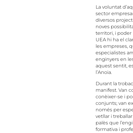
La voluntat d’a
sector empresari
diversos project
noves possibilit
territori, i pod
UEA hi ha el cl
les empreses, 
especialistes a
enginyers en les
aquest sentit, e
l’Anoia.
Durant la troba
manifest. Van co
conèixer-se i p
conjunts; van ex
només per especi
vetllar i trebal
palès que l’engi
formativa i prof