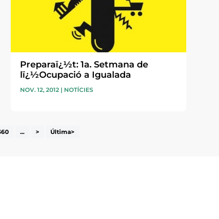
Preparaï¿½t: 1a. Setmana de
lï¿½Ocupació a Igualada
NOV. 12, 2012
|
NOTÍCIES
360
...
>
Última>