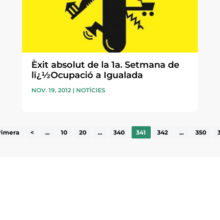
Èxit absolut de la 1a. Setmana de
lï¿½Ocupació a Igualada
NOV. 19, 2012
|
NOTÍCIES
rimera
<
...
10
20
...
340
341
342
...
350
ne, publicació
nformació sobre