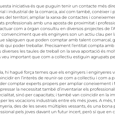
questa iniciativa és que puguin tenir un contacte més dir
al i industrial de la comarca, així com també, conèixer i p
es del territori; ampliar la xarxa de contactes i coneixeme
ats professionals amb una aposta de proximitat i professio
er actuar com a òrgan consultiu en diversos projectes de l’
ar convenciment que els enginyers son un actiu clau per l
que sàpiguen que poden comptar amb talent comarcal, g
mb qui poder treballar. Precisament l’entitat compta amb
 diverses les taules de treball on la seva aportació és molt
s veu important que com a col·lectiu estiguin agrupats per
da, hi hagué força temes que els enginyers i enginyeres 
incidir en l’interès de reunir-se com a col·lectiu i com a p
oder comptar experts propers per ampliar coneixement i f
pressar la necessitat també d’inventariar els professionals 
alitat, sinó per capacitats; i també van coincidir en la 
lar per les vocacions industrials entre els més joves. A més
nyeria, des de les seves múltiples vessants, és una bona 
essional pels joves davant un futur incert, però sí que en 