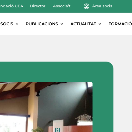
ndació UEA
Directori
Associa’t!
Àrea socis
SOCIS
PUBLICACIONS
ACTUALITAT
FORMACIÓ