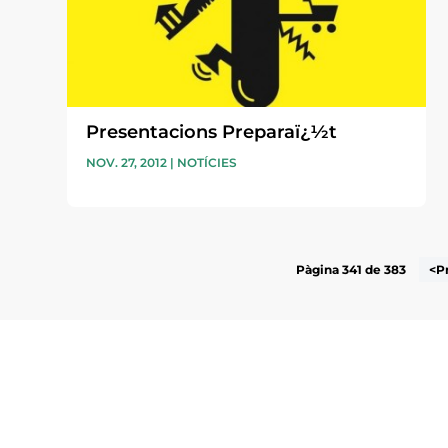
Presentacions Preparaï¿½t
NOV. 27, 2012
|
NOTÍCIES
Pàgina 341 de 383
<P
Subscriu-te a la UEA Magazi
electrònica periòdica amb i