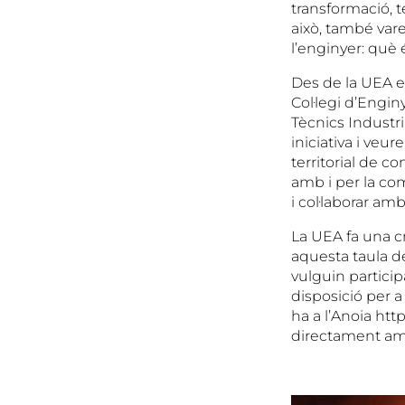
transformació, te
això, també vare
l’enginyer: què é
Des de la UEA es
Col·legi d’Engin
Tècnics Industri
iniciativa i veu
territorial de c
amb i per la com
i col·laborar am
La UEA fa una c
aquesta taula de
vulguin particip
disposició per a
ha a l’Anoia ht
directament am