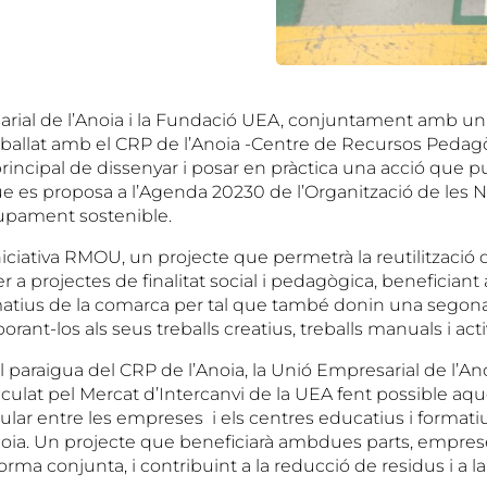
rial de l’Anoia i la Fundació UEA, conjuntament amb u
ballat amb el CRP de l’Anoia -Centre de Recursos Pedagò
rincipal de dissenyar i posar en pràctica una acció que p
ue es proposa a l’Agenda 20230 de l’Organització de les 
upament sostenible.
iniciativa RMOU, un projecte que permetrà la reutilització
 a projectes de finalitat social i pedagògica, beneficiant 
matius de la comarca per tal que també donin una segona
orant-los als seus treballs creatius, treballs manuals i acti
 paraigua del CRP de l’Anoia, la Unió Empresarial de l’Ano
culat pel Mercat d’Intercanvi de la UEA fent possible aqu
lar entre les empreses i els centres educatius i formatiu
oia. Un projecte que beneficiarà ambdues parts, emprese
orma conjunta, i contribuint a la reducció de residus i a la 