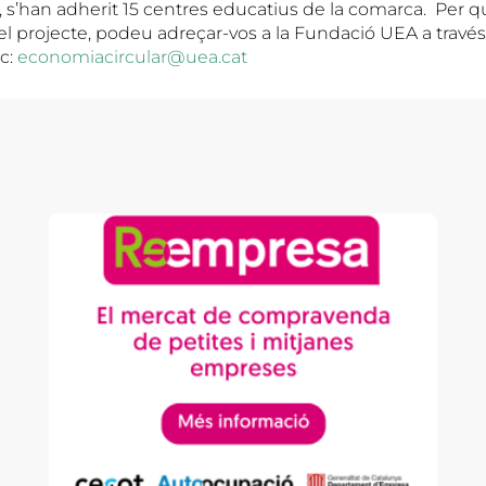
 s’han adherit 15 centres educatius de la comarca. Per q
el projecte, podeu adreçar-vos a la Fundació UEA a travé
ic:
economiacircular@uea.cat