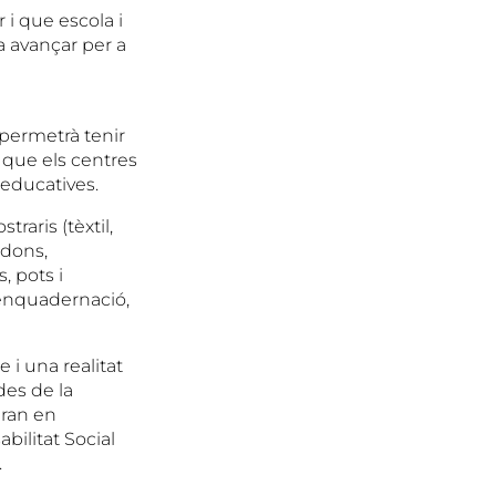
i que escola i
a avançar per a
s permetrà tenir
ts que els centres
 educatives.
raris (tèxtil,
ordons,
, pots i
d’enquadernació,
 i una realitat
des de la
aran en
bilitat Social
.