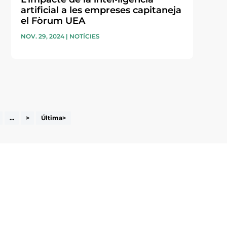
artificial a les empreses capitaneja
el Fòrum UEA
NOV. 29, 2024
|
NOTÍCIES
...
>
Última>
i accepto la poítica de privacitat