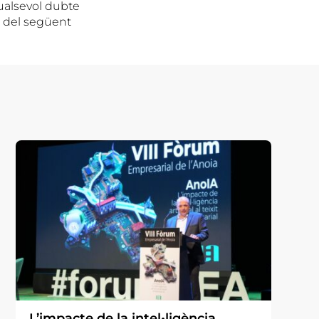
ualsevol dubte
s del següent
L’impacte de la intel•ligència