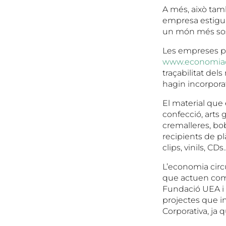
A més, això tam
empresa estigui
un món més sos
Les empreses po
www.economiaci
traçabilitat dels
hagin incorporat
El material que e
confecció, arts g
cremalleres, bob
recipients de plà
clips, vinils, CDs
L’economia circu
que actuen com a
Fundació UEA i 
projectes que i
Corporativa, ja 