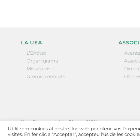
LA UEA
ASSOCI
L’Entitat
Avanta
Organigrama
Associa
Missió i visió
Directo
Gremis i entitats
Oferte
Unió Empresarial de l’Anoia (UEA)
Ctra. de Manresa, 131, 08700 – Igualada
(Barcelona)
Utilitzem cookies al nostre lloc web per oferir-vos l’exper
Tel 93 805 22 92
visites. En fer clic a "Acceptar", accepteu l'ús de les cooki