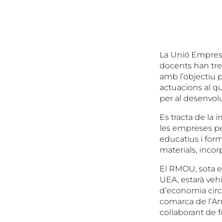
La Unió Empresa
docents han tre
amb l’objectiu p
actuacions al q
per al desenvol
Es tracta de la 
les empreses per
educatius i for
materials, incorp
El RMOU, sota el
UEA, estarà vehi
d’economia circu
comarca de l’An
col·laborant de f