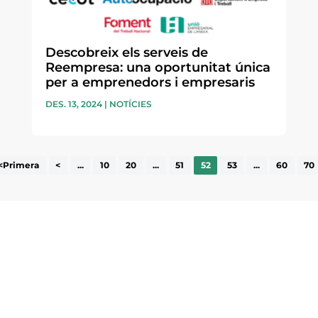
Descobreix els serveis de
Reempresa: una oportunitat única
per a emprenedors i empresaris
DES. 13, 2024
|
NOTÍCIES
<Primera
<
...
10
20
...
51
52
53
...
60
70
ne, publicació
nformació sobre
la comarca.
He llegit 