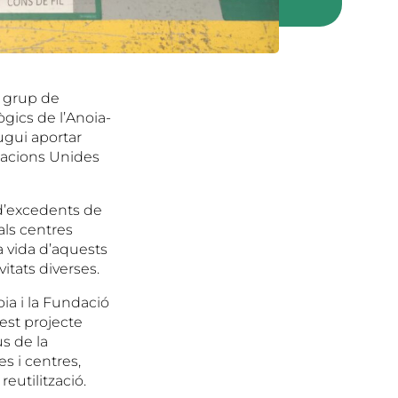
n grup de
gics de l’Anoia-
ugui aportar
Nacions Unides
 d’excedents de
als centres
 vida d’aquests
vitats diverses.
ia i la Fundació
est projecte
s de la
s i centres,
reutilització.