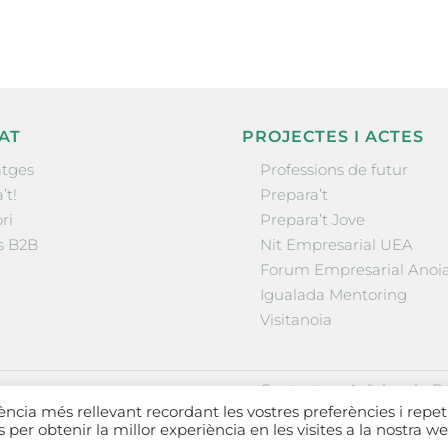
AT
PROJECTES I ACTES
tges
Professions de futur
’t!
Prepara’t
ri
Prepara’t Jove
s B2B
Nit Empresarial UEA
Forum Empresarial Anoi
Igualada Mentoring
Visitanoia
·
·
Contactar
Avís legal
Po
iència més rellevant recordant les vostres preferències i repet
es per obtenir la millor experiència en les visites a la nostra we