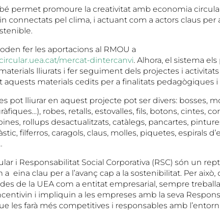
bé permet promoure la creativitat amb economia circular 
n connectats pel clima, i actuant com a actors claus per 
tenible.
den fer les aportacions al RMOU a
rcular.uea.cat/mercat-dintercanvi
. Alhora, el sistema el
 materials lliurats i fer seguiment dels projectes i activita
 aquests materials cedits per a finalitats pedagògiques i
s pot lliurar en aquest projecte pot ser divers: bosses, most
ràfiques…), robes, retalls, estovalles, fils, botons, cintes, c
ines, rollups desactualitzats, catàlegs, pancartes, pintures
stic, filferros, caragols, claus, molles, piquetes, espirals 
…
lar i Responsabilitat Social Corporativa (RSC) són un repte
 eina clau per a l’avanç cap a la sostenibilitat. Per això, 
des de la UEA com a entitat empresarial, sempre treball
ncentivin i impliquin a les empreses amb la seva Responsa
que les farà més competitives i responsables amb l’entorn