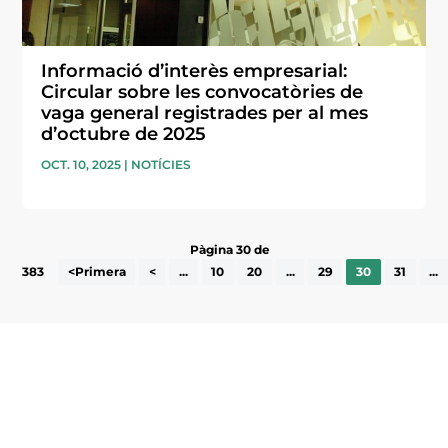
Informació d’interès empresarial:
Circular sobre les convocatòries de
vaga general registrades per al mes
d’octubre de 2025
OCT. 10, 2025
|
NOTÍCIES
Pàgina 30 de
383
<Primera
<
...
10
20
...
29
30
31
...
Subscriu-te a la UEA Magazine, publicació
electrònica periòdica amb informació sobre
l’actualitat empresarial de la comarca.