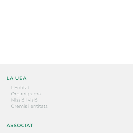
He llegit i accepto la poítica de privacitat
ENVIAR
LA UEA
L’Entitat
Organigrama
Missió i visió
Gremis i entitats
ASSOCIAT