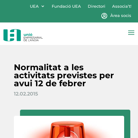
UEA
Fundació UEA
Directori
Associa’t!
Àrea socis
Normalitat a les
activitats previstes per
avui 12 de febrer
12.02.2015