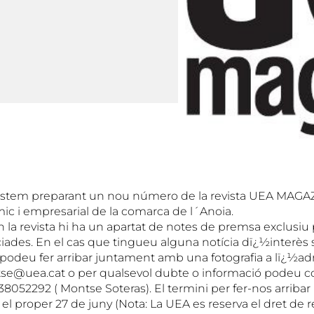
stem preparant un nou número de la revista UEA MAGAZI
ic i empresarial de la comarca de l´Anoia.
la revista hi ha un apartat de notes de premsa exclusiu 
ades. En el cas que tingueu alguna notícia dï¿½interès s
podeu fer arribar juntament amb una fotografia a lï¿½ad
tse@uea.cat o per qualsevol dubte o informació podeu 
938052292 ( Montse Soteras). El termini per fer-nos arribar
 el proper 27 de juny (Nota: La UEA es reserva el dret de 