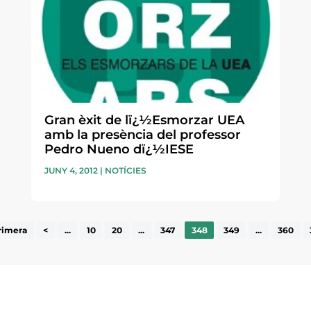
Gran èxit de lï¿½Esmorzar UEA
amb la presència del professor
Pedro Nueno dï¿½IESE
JUNY 4, 2012
|
NOTÍCIES
rimera
<
...
10
20
...
347
348
349
...
360