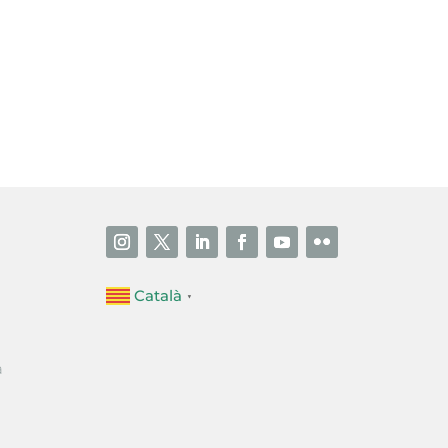
i accepto la poítica de privacitat
ENVIAR
Català
▼
a