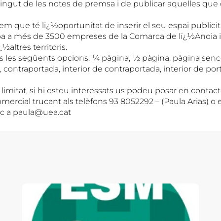
tingut de les notes de premsa i de publicar aquelles que
m que té lï¿½oportunitat de inserir el seu espai publicit
a a més de 3500 empreses de la Comarca de lï¿½Anoia i
½altres territoris.
s les següents opcions: ¼ pàgina, ½ pàgina, pàgina senc
 contraportada, interior de contraportada, interior de por
limitat, si hi esteu interessats us podeu posar en contac
ercial trucant als telèfons 93 8052292 – (Paula Arias) o 
ic a paula@uea.cat