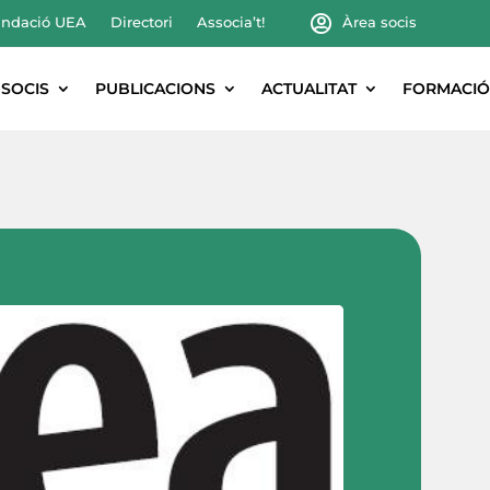
ndació UEA
Directori
Associa’t!
Àrea socis
SOCIS
PUBLICACIONS
ACTUALITAT
FORMACIÓ