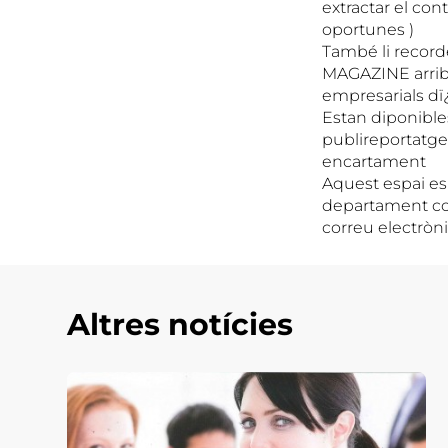
extractar el con
oportunes )
També li recorde
MAGAZINE arrib
empresarials dï¿
Estan diponible
publireportatge,
encartament
Aquest espai es 
departament com
correu electròn
Altres notícies