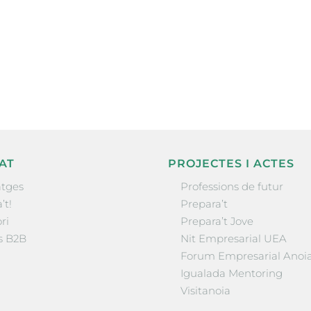
ne, publicació
nformació sobre
la comarca.
He llegit 
AT
PROJECTES I ACTES
tges
Professions de futur
’t!
Prepara’t
ri
Prepara’t Jove
s B2B
Nit Empresarial UEA
Forum Empresarial Anoi
Igualada Mentoring
Visitanoia