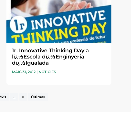
1r. Innovative Thinking Day a
lï¿½Escola dï¿½Enginyeria
dï¿½Igualada
MAIG 31, 2012
|
NOTÍCIES
370
...
>
Última>