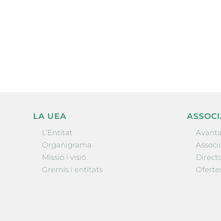
Subscriu-te a la UEA Magazi
electrònica periòdica amb i
l’actualitat empresarial de 
LA UEA
ASSOCI
L’Entitat
Avanta
Organigrama
Associa
Missió i visió
Directo
Gremis i entitats
Oferte