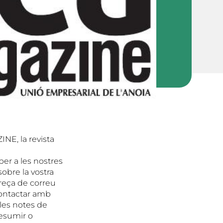
NE, la revista
per a les nostres
obre la vostra
reça de correu
contactar amb
 les notes de
resumir o