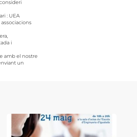
 consideri
ari : UEA
 associacions
era,
tada i
te amb el nostre
enviant un