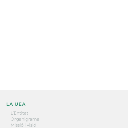
Subscriu-te a la UEA Magazine, publicació
electrònica periòdica amb informació sobre
l’actualitat empresarial de la comarca.
He llegit i accepto la poítica de privacitat
ENVIAR
LA UEA
L’Entitat
Organigrama
Missió i visió