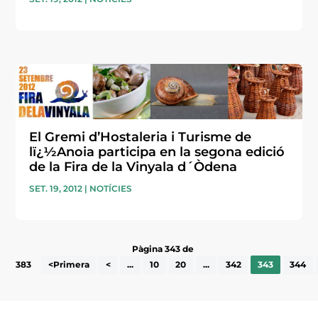
El Gremi d’Hostaleria i Turisme de
lï¿½Anoia participa en la segona edició
de la Fira de la Vinyala d´Òdena
SET. 19, 2012
|
NOTÍCIES
Pàgina 343 de
383
<Primera
<
...
10
20
...
342
343
344