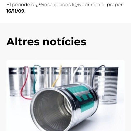
El període dï¿½inscripcions lï¿½obrirem el proper
16/11/09.
Altres notícies