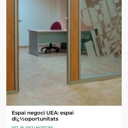
Espai negoci UEA: espai
dï¿½oportunitats
SET. 19, 2012
|
NOTÍCIES