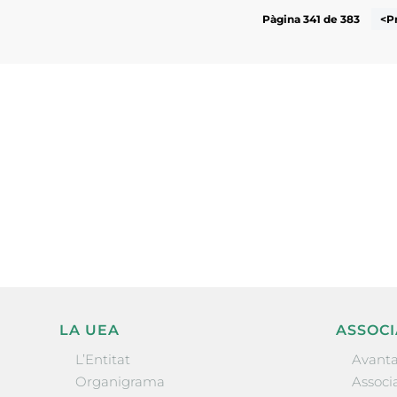
Pàgina 341 de 383
<P
Subscriu-te a la UEA Magazi
electrònica periòdica amb i
l’actualitat empresarial de 
LA UEA
ASSOCI
L’Entitat
Avanta
Organigrama
Associa