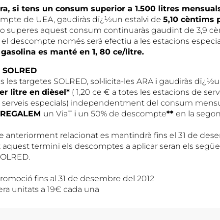
ra, si tens un consum superior a 1.500 litres mensual
ompte de UEA, gaudiràs dï¿½un estalvi de
5,10 cèntims p
i no superes aquest consum continuaràs gaudint de 3,9 cèn
el descompte només serà efectiu a les estacions especia
gasolina es manté en 1, 80 ce/litre.
S SOLRED
ns les targetes SOLRED, sol•licita-les ARA i gaudiràs dï
r litre en
dièsel*
( 1,20 ce € a totes les estacions de serv
e serveis especials) independentment del consum mensu
REGALEM
un ViaT i un 50% de descompte
**
en la segon
anteriorment relacionat es mantindrà fins el 31 de des
 aquest termini els descomptes a aplicar seran els següe
OLRED.
romoció fins al 31 de desembre del 2012
era unitats a 19€ cada una