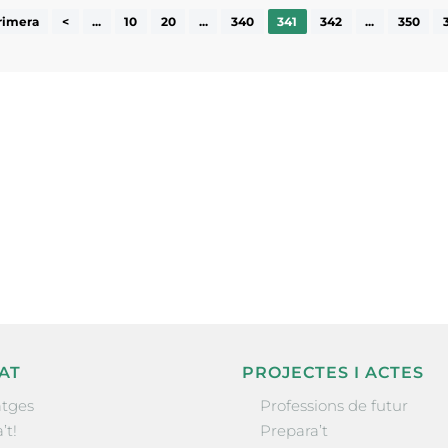
rimera
<
...
10
20
...
340
341
342
...
350
ne, publicació
nformació sobre
la comarca.
He llegit 
AT
PROJECTES I ACTES
tges
Professions de futur
’t!
Prepara’t