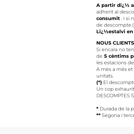
A partir dï¿½ a
adherit al desc
consumit
. I s
de descompte.( 
Lï¿½estalvi en 
NOUS CLIENT
Si encara no te
de
5 cèntims pe
les estacions d
A més a més et
unitats.
(*)
El descompte 
Un cop exhaurit
DESCOMPTES S
*
Durada de la p
**
Segona i terc