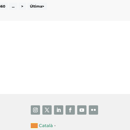
360
...
>
Última>
i accepto la poítica de privacitat
ENVIAR
Català
▼