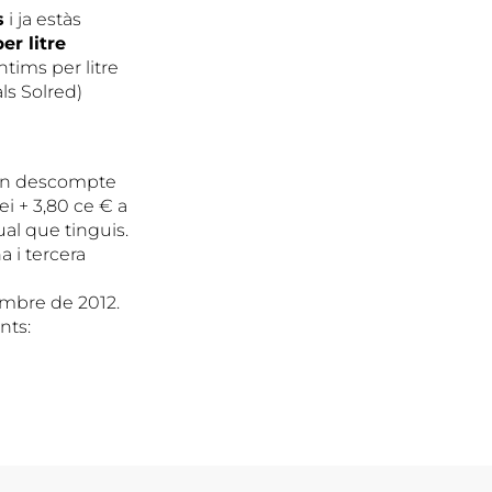
s
i ja estàs
er litre
tims per litre
ls Solred)
¿½un descompte
ei + 3,80 ce € a
al que tinguis.
a i tercera
embre de 2012.
nts: