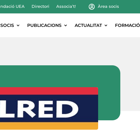
ndació UEA
Directori
Associa’t!
Àrea socis
SOCIS
PUBLICACIONS
ACTUALITAT
FORMACIÓ