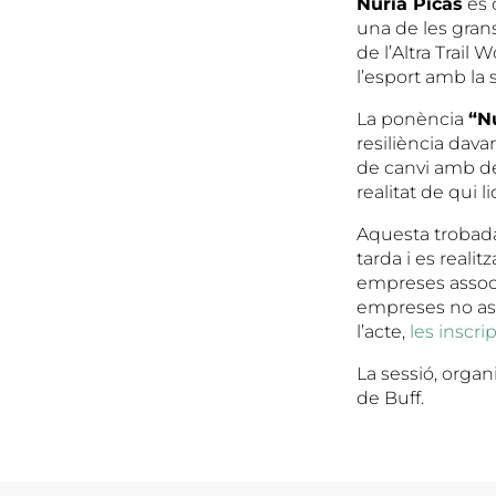
Núria Picas
és 
una de les gran
de l’Altra Trail
l’esport amb la 
La ponència
“Nú
resiliència dava
de canvi amb de
realitat de qui 
Aquesta trobada 
tarda i es realit
empreses associ
empreses no ass
l’acte,
les inscr
La sessió, organ
de Buff.