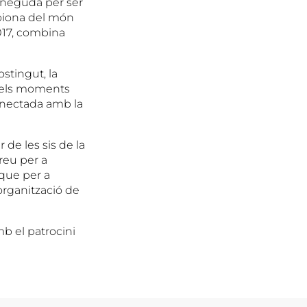
coneguda per ser
mpiona del món
2017, combina
ostingut, la
ar els moments
nnectada amb la
 de les sis de la
preu per a
 que per a
organització de
b el patrocini