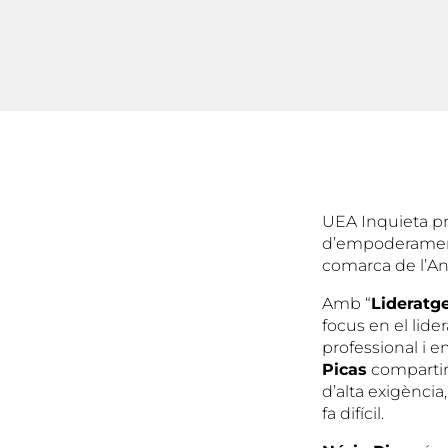
UEA Inquieta pr
d’empoderament 
comarca de l’An
Amb “
Lideratg
focus en el lid
professional i em
Picas
compartirà
d’alta exigènci
fa difícil.