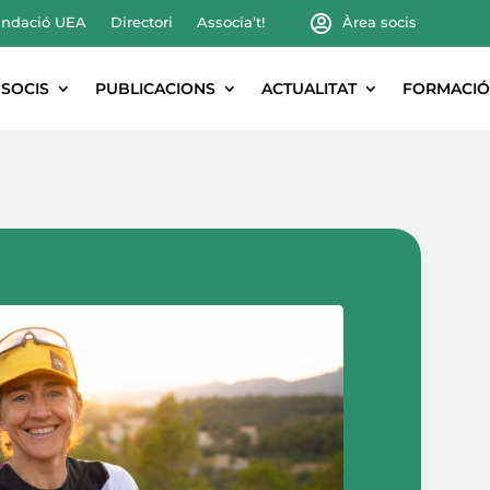
ndació UEA
Directori
Associa’t!
Àrea socis
SOCIS
PUBLICACIONS
ACTUALITAT
FORMACIÓ