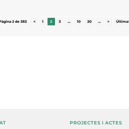
Pàgina 2 de 383
<
1
2
3
...
10
20
...
>
Última
ne, publicació
nformació sobre
la comarca.
He llegit 
AT
PROJECTES I ACTES