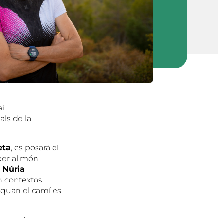
ai
als de la
eta
, es posarà el
per al món
,
Núria
en contextos
 quan el camí es