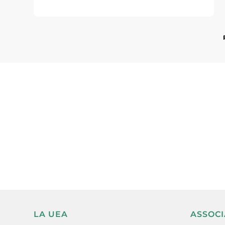
Subscriu-te a la UEA Magazi
electrònica periòdica amb i
l’actualitat empresarial de 
LA UEA
ASSOCI