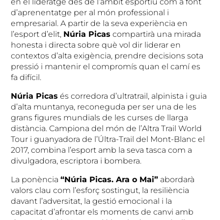
en el lideratge des de l’àmbit esportiu com a font
d’aprenentatge per al món professional i
empresarial. A partir de la seva experiència en
l’esport d’elit,
Núria Picas
compartirà una mirada
honesta i directa sobre què vol dir liderar en
contextos d’alta exigència, prendre decisions sota
pressió i mantenir el compromís quan el camí es
fa difícil.
Núria Picas
és corredora d’ultratrail, alpinista i guia
d’alta muntanya, reconeguda per ser una de les
grans figures mundials de les curses de llarga
distància. Campiona del món de l’Altra Trail World
Tour i guanyadora de l’Últra-Trail del Mont-Blanc el
2017, combina l’esport amb la seva tasca com a
divulgadora, escriptora i bombera.
La ponència
“Núria Picas. Ara o Mai”
abordarà
valors clau com l’esforç sostingut, la resiliència
davant l’adversitat, la gestió emocional i la
capacitat d’afrontar els moments de canvi amb