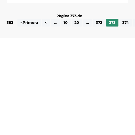
Pàgina 373 de
383
<Primera
<
...
10
20
...
372
373
374
Subscriu-te a la UEA Magazine, publicació
electrònica periòdica amb informació sobre
l’actualitat empresarial de la comarca.
He llegit i accepto la poítica de privacitat
ENVIAR