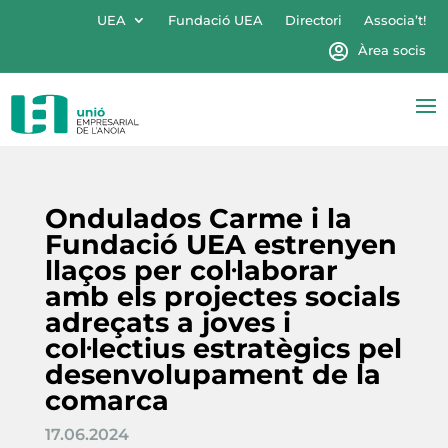
UEA
Fundació UEA
Directori
Associa’t!
Àrea socis
Ondulados Carme i la
Fundació UEA estrenyen
llaços per col·laborar
amb els projectes socials
adreçats a joves i
col·lectius estratègics pel
desenvolupament de la
comarca
17.06.2024