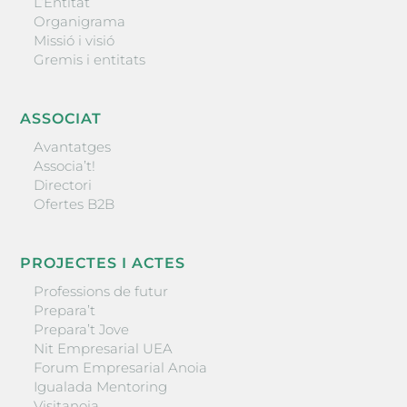
L’Entitat
Organigrama
Missió i visió
Gremis i entitats
ASSOCIAT
Avantatges
Associa’t!
Directori
Ofertes B2B
PROJECTES I ACTES
Professions de futur
Prepara’t
Prepara’t Jove
Nit Empresarial UEA
Forum Empresarial Anoia
Igualada Mentoring
Visitanoia