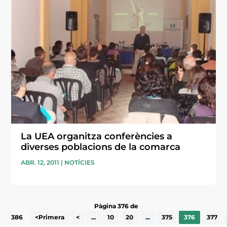
La UEA organitza conferències a
diverses poblacions de la comarca
ABR. 12, 2011
|
NOTÍCIES
Pàgina 376 de
386
<Primera
<
...
10
20
...
375
376
377