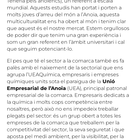
Teneria pels anoiencs), un referent a escala
mundial. Aquests estudis han portat i porten a
molts joves d’arreu del món a l’Anoia, aquesta
multiculturalitat ens ha obert al món i tenim clar
que aquest és el nostre mercat. Estem orgullosos
de poder dir que tenim una gran experiència i
som un gran referent en l’àmbit universitari i cal
que seguim potenciant-lo.
El pes que té el sector a la comarca també es fa
palès amb el naixement de la sectorial que ens
agrupa l’UEAQuímica, empresaris i empreses
químiques units sota el paraigua de la
Unió
Empresarial de l’Anoia
(UEA), principal patronal
empresarial de la comarca. Empresaris dedicats a
la química i molts cops competència entre
nosaltres, però això no ens impedeix treballar
plegats pel sector: és un grup obert a totes les
empreses de la comarca que treballem per la
competitivitat del sector, la seva seguretat i que
aposta pel medi ambient, per la visibilitat, per la