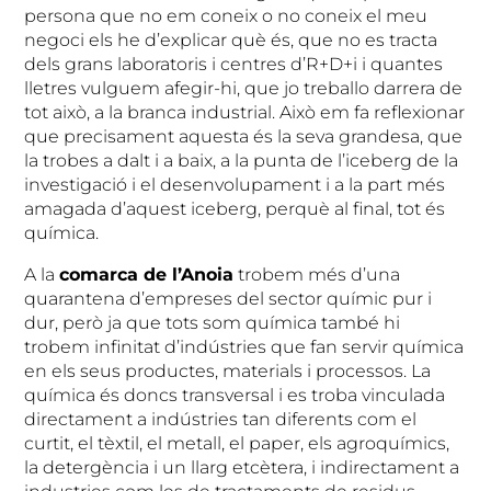
persona que no em coneix o no coneix el meu
negoci els he d’explicar què és, que no es tracta
dels grans laboratoris i centres d’R+D+i i quantes
lletres vulguem afegir-hi, que jo treballo darrera de
tot això, a la branca industrial. Això em fa reflexionar
que precisament aquesta és la seva grandesa, que
la trobes a dalt i a baix, a la punta de l’iceberg de la
investigació i el desenvolupament i a la part més
amagada d’aquest iceberg, perquè al final, tot és
química.
A la
comarca de l’Anoia
trobem més d’una
quarantena d’empreses del sector químic pur i
dur, però ja que tots som química també hi
trobem infinitat d’indústries que fan servir química
en els seus productes, materials i processos. La
química és doncs transversal i es troba vinculada
directament a indústries tan diferents com el
curtit, el tèxtil, el metall, el paper, els agroquímics,
la detergència i un llarg etcètera, i indirectament a