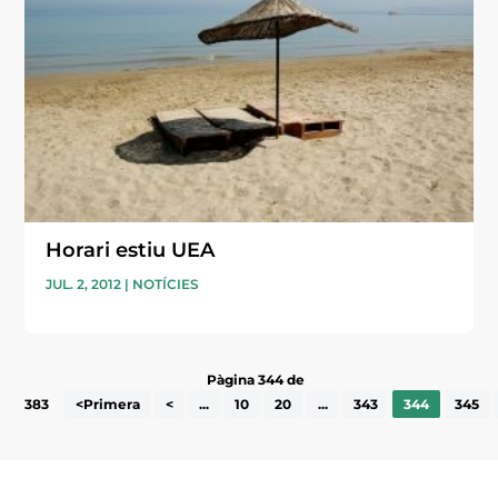
Horari estiu UEA
JUL. 2, 2012
|
NOTÍCIES
Pàgina 344 de
383
<Primera
<
...
10
20
...
343
344
345