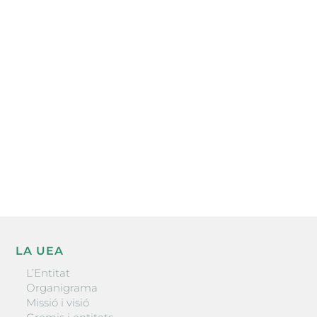
Subscriu-te a la UEA Magazine, publicació
electrònica periòdica amb informació sobre
l’actualitat empresarial de la comarca.
He llegit i accepto la poítica de privacitat
ENVIAR
LA UEA
L’Entitat
Organigrama
Missió i visió