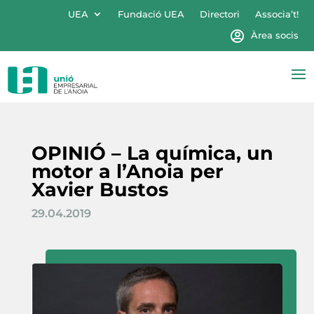
UEA
Fundació UEA
Directori
Associa’t!
Àrea socis
OPINIÓ – La química, un
motor a l’Anoia per
Xavier Bustos
29.04.2019