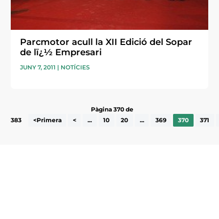
Parcmotor acull la XII Edició del Sopar
de lï¿½ Empresari
JUNY 7, 2011
|
NOTÍCIES
Pàgina 370 de
383
<Primera
<
...
10
20
...
369
370
371
Subscriu-te a la UEA Magazine, publicació
electrònica periòdica amb informació sobre
l’actualitat empresarial de la comarca.