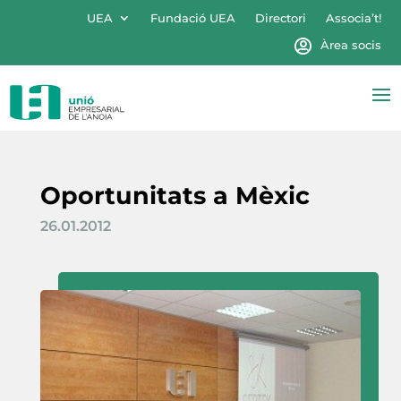
UEA
Fundació UEA
Directori
Associa’t!
Àrea socis
Oportunitats a Mèxic
26.01.2012