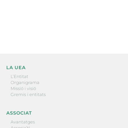
He llegit i accepto la poítica de privacitat
ENVIAR
LA UEA
L’Entitat
Organigrama
Missió i visió
Gremis i entitats
ASSOCIAT
Avantatges
Associa’t!