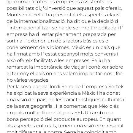
aproximar a totes les empreses assistents les
possibilitats dï¿½inversió que aquest país ofereix.
Montserrat Feliu ha presentat els aspectes claus
de la internacionalització, ha dit que la decisió d
´internacionalitzar-se ha de ser molt meditada i l´
empresa ha d´estar plenament preparada per
sortir a l´exterior, un dels factors bàsics es el
coneixement dels idiomes. Mèxic és un país que
ha firmat amb l´estat espanyol molts convenis i
això ofereix facilitats a les empreses, Feliu ha
remarcat la importància de viatjar i conèixer sobre
el terreny el país on ens volem implantar-nos i fer-
ho vàries vegades.
Per la seva banda Jordi Serra de l´empresa Sertek
ha explicat la seva experiència a Mèxic i ha donat
una visió del país, de les característiques culturals i
de la seva geografia . Ha comentat que Mèxic és
un país molt influenciat pels EEUU i amb una
bona percepció del producte europeu. En quant
als aspectes culturals, tenen una visió empresarial
molt diferent a la nostra. Serra ha coincidit amb