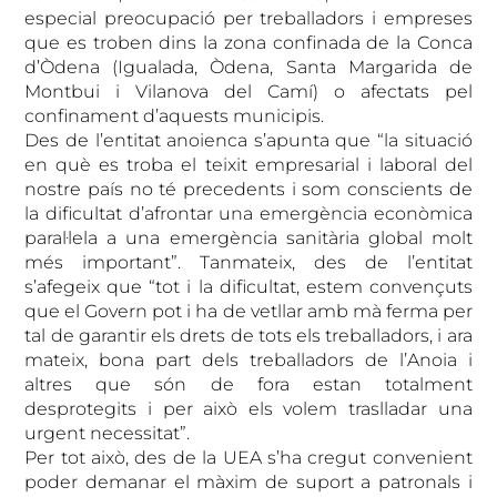
especial preocupació per treballadors i empreses
que es troben dins la zona confinada de la Conca
d’Òdena (Igualada, Òdena, Santa Margarida de
Montbui i Vilanova del Camí) o afectats pel
confinament d’aquests municipis.
Des de l’entitat anoienca s’apunta que “la situació
en què es troba el teixit empresarial i laboral del
nostre país no té precedents i som conscients de
la dificultat d’afrontar una emergència econòmica
paral·lela a una emergència sanitària global molt
més important”. Tanmateix, des de l’entitat
s’afegeix que “tot i la dificultat, estem convençuts
que el Govern pot i ha de vetllar amb mà ferma per
tal de garantir els drets de tots els treballadors, i ara
mateix, bona part dels treballadors de l’Anoia i
altres que són de fora estan totalment
desprotegits i per això els volem traslladar una
urgent necessitat”.
Per tot això, des de la UEA s’ha cregut convenient
poder demanar el màxim de suport a patronals i