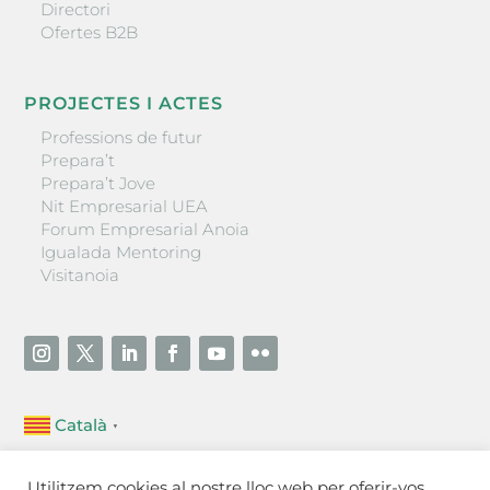
Directori
Ofertes B2B
PROJECTES I ACTES
Professions de futur
Prepara’t
Prepara’t Jove
Nit Empresarial UEA
Forum Empresarial Anoia
Igualada Mentoring
Visitanoia
Català
▼
Unió Empresarial de l’Anoia (UEA)
Utilitzem cookies al nostre lloc web per oferir-vos