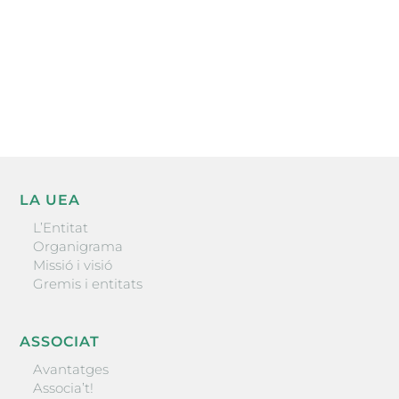
He llegit i accepto la poítica de privacitat
ENVIAR
LA UEA
L’Entitat
Organigrama
Missió i visió
Gremis i entitats
ASSOCIAT
Avantatges
Associa’t!