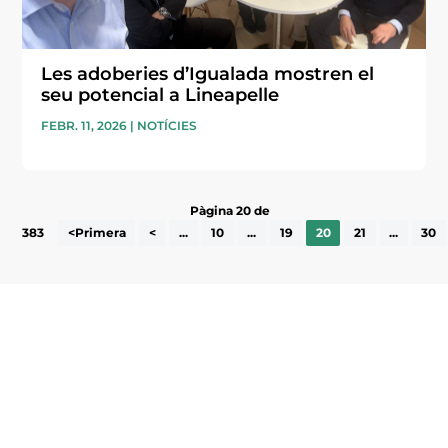
Les adoberies d’Igualada mostren el
seu potencial a Lineapelle
FEBR. 11, 2026
|
NOTÍCIES
Pàgina 20 de
383
<Primera
<
...
10
...
19
20
21
...
30
Subscriu-te a la UEA Magazine, publicació
electrònica periòdica amb informació sobre
l’actualitat empresarial de la comarca.