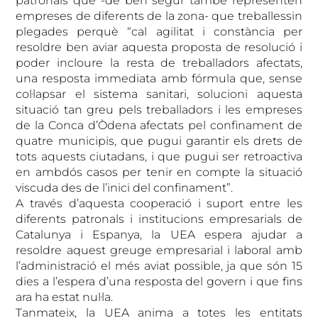
patronals que -de ben segur també representen
empreses de diferents de la zona- que treballessin
plegades perquè “cal agilitat i constància per
resoldre ben aviar aquesta proposta de resolució i
poder incloure la resta de treballadors afectats,
una resposta immediata amb fórmula que, sense
col·lapsar el sistema sanitari, solucioni aquesta
situació tan greu pels treballadors i les empreses
de la Conca d’Òdena afectats pel confinament de
quatre municipis, que pugui garantir els drets de
tots aquests ciutadans, i que pugui ser retroactiva
en ambdós casos per tenir en compte la situació
viscuda des de l’inici del confinament”.
A través d’aquesta cooperació i suport entre les
diferents patronals i institucions empresarials de
Catalunya i Espanya, la UEA espera ajudar a
resoldre aquest greuge empresarial i laboral amb
l’administració el més aviat possible, ja que són 15
dies a l’espera d’una resposta del govern i que fins
ara ha estat nul·la.
Tanmateix, la UEA anima a totes les entitats