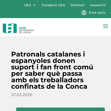
UEA
Fundació UEA
Directori
Associa’t!
Àrea socis
Patronals catalanes i
espanyoles donen
suport i fan front comú
per saber què passa
amb els treballadors
confinats de la Conca
27.03.2020