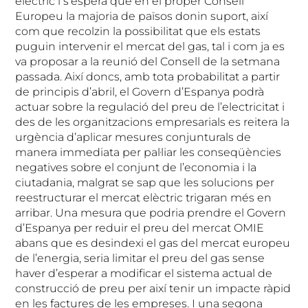
elèctric i s’espera que en el proper Consell
Europeu la majoria de països donin suport, així
com que recolzin la possibilitat que els estats
puguin intervenir el mercat del gas, tal i com ja es
va proposar a la reunió del Consell de la setmana
passada. Així doncs, amb tota probabilitat a partir
de principis d’abril, el Govern d’Espanya podrà
actuar sobre la regulació del preu de l’electricitat i
des de les organitzacions empresarials es reitera la
urgència d’aplicar mesures conjunturals de
manera immediata per pal·liar les conseqüències
negatives sobre el conjunt de l’economia i la
ciutadania, malgrat se sap que les solucions per
reestructurar el mercat elèctric trigaran més en
arribar. Una mesura que podria prendre el Govern
d’Espanya per reduir el preu del mercat OMIE
abans que es desindexi el gas del mercat europeu
de l’energia, seria limitar el preu del gas sense
haver d’esperar a modificar el sistema actual de
construcció de preu per així tenir un impacte ràpid
en les factures de les empreses. I una segona