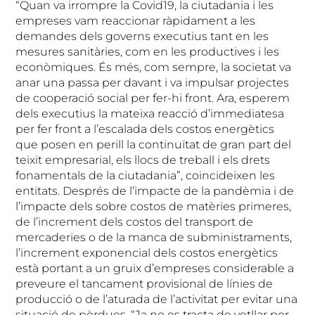
“Quan va irrompre la Covid19, la ciutadania i les
empreses vam reaccionar ràpidament a les
demandes dels governs executius tant en les
mesures sanitàries, com en les productives i les
econòmiques. És més, com sempre, la societat va
anar una passa per davant i va impulsar projectes
de cooperació social per fer-hi front. Ara, esperem
dels executius la mateixa reacció d’immediatesa
per fer front a l’escalada dels costos energètics
que posen en perill la continuïtat de gran part del
teixit empresarial, els llocs de treball i els drets
fonamentals de la ciutadania”, coincideixen les
entitats. Després de l’impacte de la pandèmia i de
l’impacte dels sobre costos de matèries primeres,
de l’increment dels costos del transport de
mercaderies o de la manca de subministraments,
l’increment exponencial dels costos energètics
està portant a un gruix d’empreses considerable a
preveure el tancament provisional de línies de
producció o de l’aturada de l’activitat per evitar una
situació de pèrdues. “Ja no es tracta de vetllar per