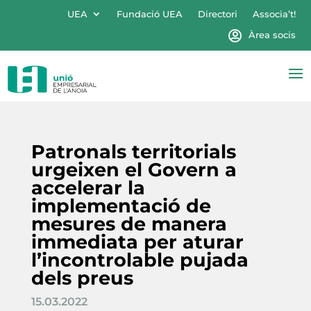
UEA
Fundació UEA
Directori
Associa’t!
Àrea socis
Patronals territorials
urgeixen el Govern a
accelerar la
implementació de
mesures de manera
immediata per aturar
l’incontrolable pujada
dels preus
15.03.2022