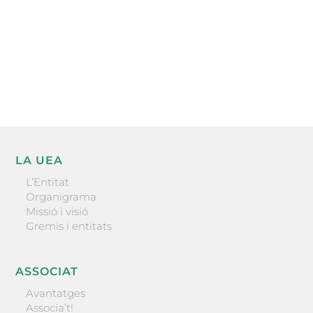
He llegit i accepto la poítica de privacitat
ENVIAR
LA UEA
L’Entitat
Organigrama
Missió i visió
Gremis i entitats
ASSOCIAT
Avantatges
Associa’t!