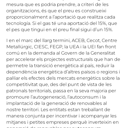
mesura que es podria prendre, a criteri de les
organitzacions, és que el preu es construeixi
proporcionalment a l’aportació que realitza cada
tecnología. Si el gas té una aportació del 15%, que
el pes que tingui en el preu final sigui d’un 15%.
I en el marc del llarg termini, ACEB, Cecot, Centre
Metal·lúrgic, CIESC, FEGP, la UEA i la UEI fan front
comú en la demanda al Govern de la Generalitat
per accelerar els projectes estructurals que han de
permetre la transició energètica al país, reduir la
dependència energètica d’altres països o regions i
pal·liar els efectes dels mercats energètics sobre la
competitivitat que, des del punt de vista de les
patronals territorials, passa en la seva majoria per
promoure l’autogeneració, l’autoconsum i la
implantació de la generació de renovables al
nostre territori. Les entitats estan treballant de
manera conjunta per incentivar i acompanyar les
mitjanes i petites empreses perquè inverteixin en