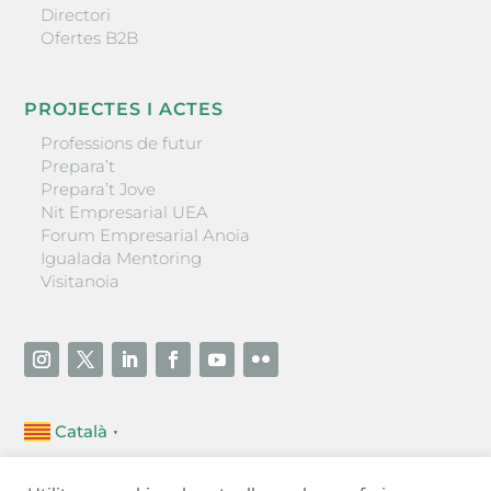
Directori
Ofertes B2B
PROJECTES I ACTES
Professions de futur
Prepara’t
Prepara’t Jove
Nit Empresarial UEA
Forum Empresarial Anoia
Igualada Mentoring
Visitanoia
Català
▼
Unió Empresarial de l’Anoia (UEA)