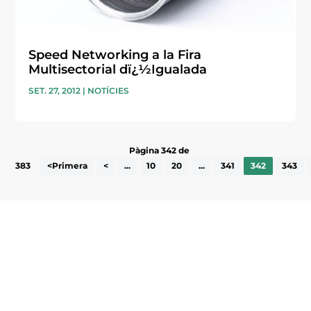
Speed Networking a la Fira
Multisectorial dï¿½Igualada
SET. 27, 2012
|
NOTÍCIES
Pàgina 342 de
383
<Primera
<
...
10
20
...
341
342
343
Subscriu-te a la UEA Magazine, publicació
electrònica periòdica amb informació sobre
l’actualitat empresarial de la comarca.