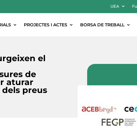
UEA
Fu
RIALS
PROJECTES I ACTES
BORSA DE TREBALL
urgeixen el
sures de
 aturar
 dels preus