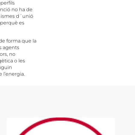
perfils
enció no ha de
anismes d´unió
c perquè es
de forma que la
ls agents
ors, no
ètica o les
uguin
 l’energia.