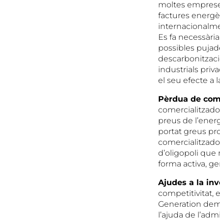
moltes empreses
factures energè
internacionalmen
Es fa necessàri
possibles pujad
descarbonització
industrials priv
el seu efecte a 
Pèrdua de com
comercialitzado
preus de l’energ
portat greus pr
comercialitzador
d’oligopoli que 
forma activa, g
Ajudes a la in
competitivitat, 
Generation demo
l’ajuda de l’ad