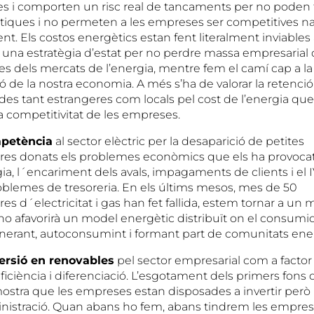
 i comporten un risc real de tancaments per no poden fe
tiques i no permeten a les empreses ser competitives na
t. Els costos energètics estan fent literalment inviables
a una estratègia d’estat per no perdre massa empresarial 
es dels mercats de l’energia, mentre fem el camí cap a la
 de la nostra economia. A més s’ha de valorar la retenció
ades tant estrangeres com locals pel cost de l’energia que h
la competitivitat de les empreses.
petència
al sector elèctric per la desaparició de petites
res donats els problemes econòmics que els ha provocat
ia, l´encariment dels avals, impagaments de clients i el I
oblemes de tresoreria. En els últims mesos, mes de 50
es d´electricitat i gas han fet fallida, estem tornar a un 
no afavorirà un model energètic distribuït on el consumid
enerant, autoconsumint i formant part de comunitats ene
versió en renovables
pel sector empresarial com a factor
eficiència i diferenciació. L’esgotament dels primers fons 
stra que les empreses estan disposades a invertir però
ministració. Quan abans ho fem, abans tindrem les empre