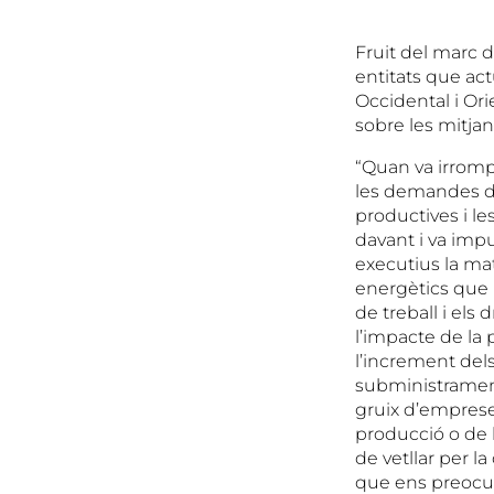
Fruit del marc d
entitats que act
Occidental i Ori
sobre les mitjan
“Quan va irromp
les demandes de
productives i l
davant i va impu
executius la mat
energètics que p
de treball i els
l’impacte de la
l’increment del
subministrament
gruix d’emprese
producció o de l
de vetllar per l
que ens preocupa