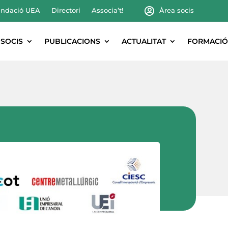
ndació UEA
Directori
Associa’t!
Àrea socis
SOCIS
PUBLICACIONS
ACTUALITAT
FORMACIÓ