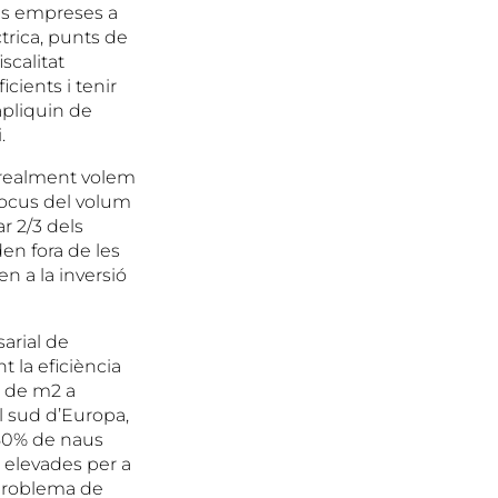
les empreses a
trica, punts de
scalitat
cients i tenir
apliquin de
.
i realment volem
 focus del volum
r 2/3 dels
en fora de les
n a la inversió
arial de
t la eficiència
s de m2 a
l sud d’Europa,
-50% de naus
 elevades per a
 problema de