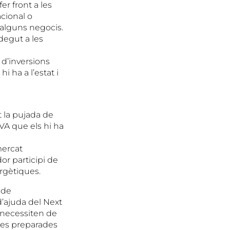
r front a les
cional o
 alguns negocis.
degut a les
 d’inversions
i ha a l’estat i
 la pujada de
VA que els hi ha
mercat
or participi de
rgètiques.
 de
d’ajuda del Next
 necessiten de
ses preparades