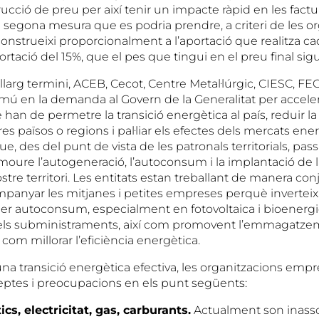
ucció de preu per així tenir un impacte ràpid en les factu
 segona mesura que es podria prendre, a criteri de les or
onstrueixi proporcionalment a l’aportació que realitza ca
ortació del 15%, que el pes que tingui en el preu final sigu
 llarg termini, ACEB, Cecot, Centre Metal·lúrgic, CIESC, FEG
omú en la demanda al Govern de la Generalitat per acceler
 han de permetre la transició energètica al país, reduir 
res països o regions i pal·liar els efectes dels mercats ene
ue, des del punt de vista de les patronals territorials, pass
moure l’autogeneració, l’autoconsum i la implantació de 
stre territori. Les entitats estan treballant de manera co
ompanyar les mitjanes i petites empreses perquè invertei
er autoconsum, especialment en fotovoltaica i bioenergi
els subministraments, així com promovent l’emmagatze
 com millorar l’eficiència energètica.
na transició energètica efectiva, les organitzacions empr
ptes i preocupacions en els punt següents:
cs, electricitat, gas, carburants.
Actualment son inasso