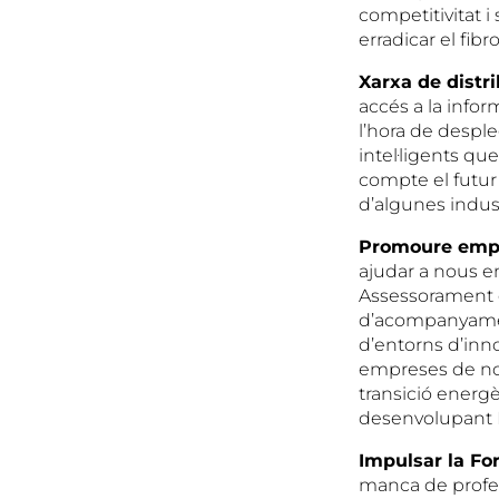
competitivitat 
erradicar el fib
Xarxa de distri
accés a la infor
l’hora de despl
intel·ligents q
compte el futur
d’algunes indust
Promoure emp
ajudar a nous e
Assessorament e
d’acompanyament
d’entorns d’inno
empreses de nova
transició energè
desenvolupant P
Impulsar la Fo
manca de profes