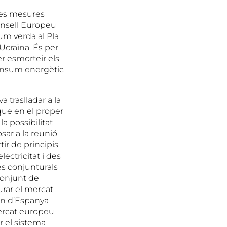
 les mesures
onsell Europeu
lum verda al Pla
Ucraïna. És per
er esmorteir els
consum energètic
 traslladar a la
 que en el proper
a possibilitat
sar a la reunió
tir de principis
lectricitat i des
es conjunturals
conjunt de
urar el mercat
rn d’Espanya
mercat europeu
r el sistema