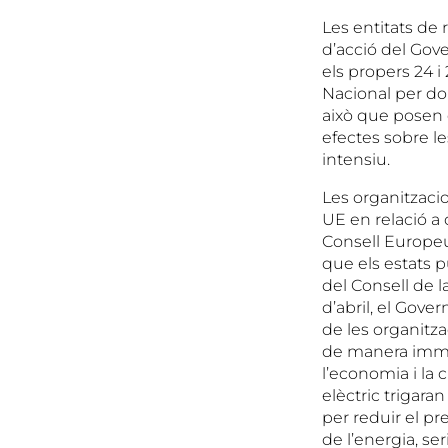
Les entitats de
d’acció del Gov
els propers 24 i
Nacional per don
això que posen e
efectes sobre l
intensiu.
Les organitzaci
UE en relació a 
Consell Europeu 
que els estats p
del Consell de l
d’abril, el Gove
de les organitza
de manera immed
l’economia i la 
elèctric trigar
per reduir el p
de l’energia, se