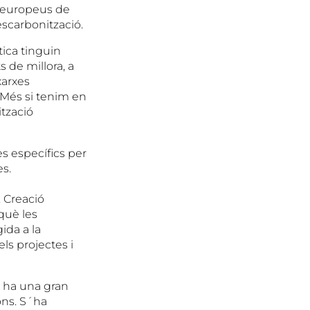
s europeus de
escarbonització.
tica tinguin
s de millora, a
xarxes
 Més si tenim en
ització
s específics per
s.
 Creació
què les
ida a la
ls projectes i
hi ha una gran
ons. S´ha