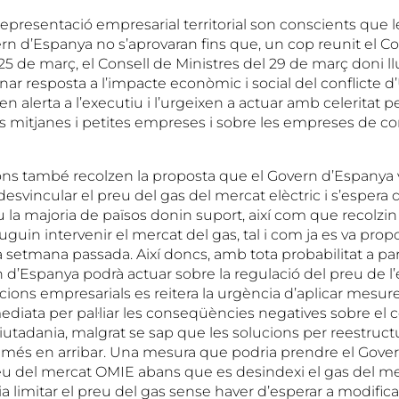
 representació empresarial territorial son conscients que
ern d’Espanya no s’aprovaran fins que, un cop reunit el C
 25 de març, el Consell de Ministres del 29 de març doni l
ar resposta a l’impacte econòmic i social del conflicte d’
n alerta a l’executiu i l’urgeixen a actuar amb celeritat p
es mitjanes i petites empreses i sobre les empreses de 
ons també recolzen la proposta que el Govern d’Espanya va
desvincular el preu del gas del mercat elèctric i s’espera
la majoria de països donin suport, així com que recolzin l
uguin intervenir el mercat del gas, tal i com ja es va propo
a setmana passada. Així doncs, amb tota probabilitat a par
rn d’Espanya podrà actuar sobre la regulació del preu de l’e
cions empresarials es reitera la urgència d’aplicar mesur
iata per pal·liar les conseqüències negatives sobre el 
ciutadania, malgrat se sap que les solucions per reestruct
an més en arribar. Una mesura que podria prendre el Gove
reu del mercat OMIE abans que es desindexi el gas del 
ria limitar el preu del gas sense haver d’esperar a modifica