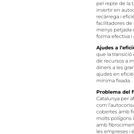
pel repte de la 
invertir en auto
recàrrega i efic
facilitadores de
menys petjada d
forma efectiva i
Ajudes a l’efic
que la transició
de recursos a i
diners a les gr
ajudes en eficiè
mínima fixada.
Problema del f
Catalunya per af
com l’autoconsu
cobertes amb fib
molts polígons 
amb fibrociment
les empreses i 