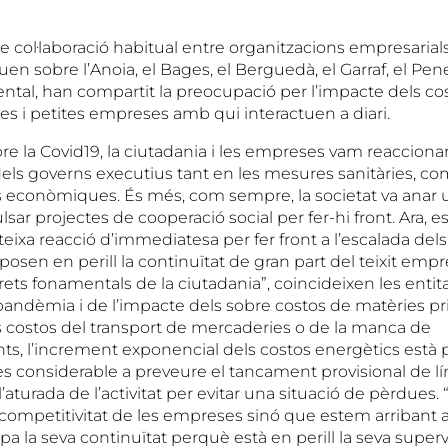
e col·laboració habitual entre organitzacions empresarials t
uen sobre l’Anoia, el Bages, el Berguedà, el Garraf, el Pen
ental, han compartit la preocupació per l’impacte dels co
es i petites empreses amb qui interactuen a diari.
re la Covid19, la ciutadania i les empreses vam reaccion
ls governs executius tant en les mesures sanitàries, co
es econòmiques. És més, com sempre, la societat va anar 
lsar projectes de cooperació social per fer-hi front. Ara,
eixa reacció d’immediatesa per fer front a l’escalada dels
osen en perill la continuïtat de gran part del teixit empres
 drets fonamentals de la ciutadania”, coincideixen les enti
 pandèmia i de l’impacte dels sobre costos de matèries p
s costos del transport de mercaderies o de la manca de
s, l’increment exponencial dels costos energètics està 
s considerable a preveure el tancament provisional de lí
’aturada de l’activitat per evitar una situació de pèrdues. 
a competitivitat de les empreses sinó que estem arribant 
 la seva continuïtat perquè està en perill la seva superv