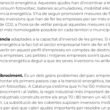
transició energètica. Aquestes ajudes han d’incentivar a 
consum fotovoltaic, bateries acumuladores, mobilitat elèc
iència energètica. S’ha de seguir promovent mesures de fi
 les inversions que han de fer les empreses per ser més efi
e CO2, a l’hora sa de vetllar perquè aquestes mesures s’
 el més homologable possible en cada territori o municipi
iència
adaptades a la capacitat d’inversió de les pimes. S
 energètica la faci tot el sector empresarial hem de fer el
nvertir en aquest perfil d’empreses en comptes de destina
ans empreses. Les petites i mitjanes empreses sovint qued
ncia energètica degut a que les seves inversions no arribe
ibrociment.
És un dels grans problemes del parc empres
rontar els primers passos cap a la transició energètica, tan
m fotovoltaic. A Catalunya s’estima que hi ha 150 milion
rociment i al Vallès, la regió industrial més important de
industrials construïts entre els anys 70 i 80 tenen un 40
. La substitució de les cobertes suposen inversions molt
és per això que calen ajudes importants per resoldre un