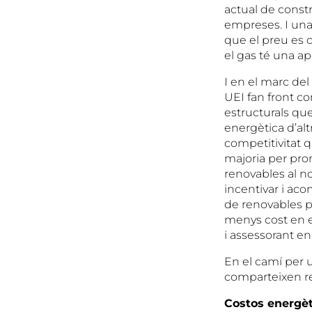
actual de constr
empreses. I una
que el preu es c
el gas té una ap
I en el marc del
UEI fan front c
estructurals que
energètica d’alt
competitivitat q
majoria per pro
renovables al no
incentivar i ac
de renovables p
menys cost en 
i assessorant en
En el camí per u
comparteixen re
Costos energèti