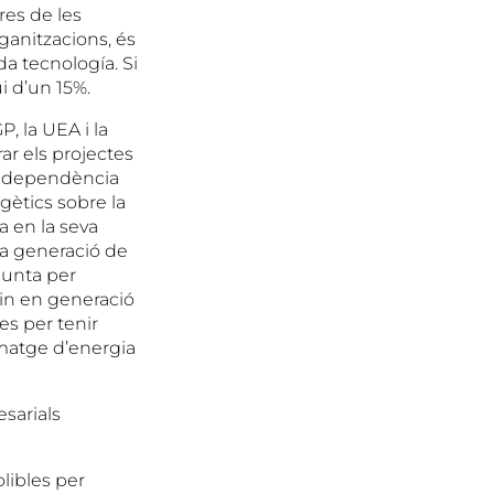
res de les
ganitzacions, és
da tecnología. Si
i d’un 15%.
P, la UEA i la
ar els projectes
la dependència
rgètics sobre la
a en la seva
la generació de
njunta per
xin en generació
es per tenir
matge d’energia
esarials
libles per