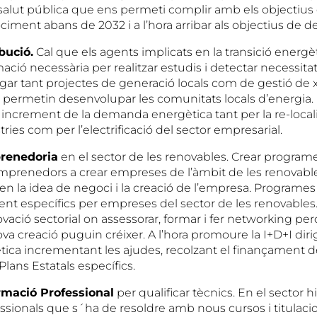
i salut pública que ens permeti complir amb els objectiu
rociment abans de 2032 i a l’hora arribar als objectius de d
bució.
Cal que els agents implicats en la transició energè
mació necessària per realitzar estudis i detectar necessitat
egar tant projectes de generació locals com de gestió de 
ue permetin desenvolupar les comunitats locals d’energia.
 increment de la demanda energètica tant per la re-local
ries com per l’electrificació del sector empresarial.
renedoria
en el sector de les renovables. Crear programe
mprenedors a crear empreses de l’àmbit de les renovable
n la idea de negoci i la creació de l’empresa. Programes
 específics per empreses del sector de les renovables.
vació sectorial on assessorar, formar i fer networking per
 creació puguin créixer. A l’hora promoure la I+D+I dirig
tica incrementant les ajudes, recolzant el finançament de
lans Estatals específics.
rmació Professional
per qualificar tècnics. En el sector 
sionals que s´ha de resoldre amb nous cursos i titulaci