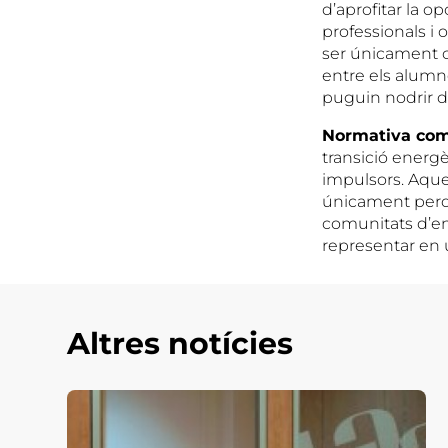
d’aprofitar la o
professionals i 
ser únicament c
entre els alumn
puguin nodrir d
Normativa com
transició energè
impulsors. Aques
únicament perqu
comunitats d’en
representar en u
Altres notícies