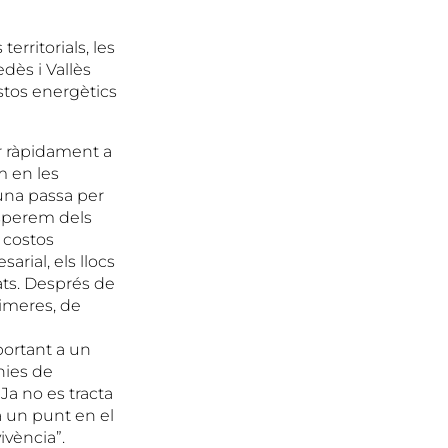
erritorials, les
edès i Vallès
stos energètics
ar ràpidament a
m en les
una passa per
 esperem dels
 costos
arial, els llocs
tats. Després de
rimeres, de
portant a un
nies de
“Ja no es tracta
a un punt en el
ivència”.